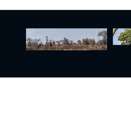
ن بزمجه
ببینید| فرار دیدنی شترمرغ از چنگ
یوزپلنگ