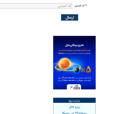
* کد امنیتی
نیازمندیها
رزرو هتل
رویداد۲۴ در روبیکا