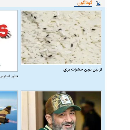
گوناگون
از بین بردن حشرات برنج
تاثیر استرس