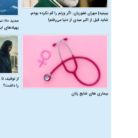
ببینید| مهران غفوریان: اگر وزنم را کم نکرده بودم،
شاید قبل از اکبر عبدی از دنیا می‌رفتم!
حدید
پهپادهای ای
از توقیف تا
را داشت؟
بیماری‌ های شایع زنان