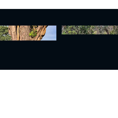
گرد گراز وحشی برای نجات از
ببینید| دردسر مار کبرا برای بلعید
گ!