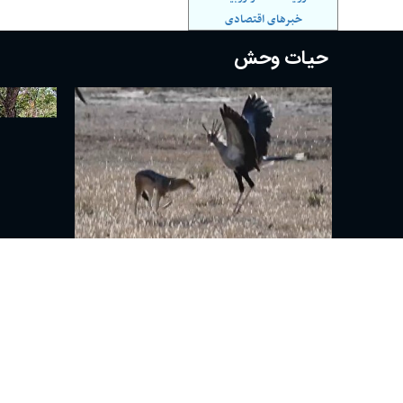
خبرهای اقتصادی
حیات وحش
ببینید| جدال دیدنی و نفس گیر مرغ دبیر با
ببینید| ش
شغال
چنگال پلن