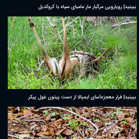
ببینید| رویارویی مرگبار مار مامبای سیاه با کروکدیل
ببینید| فرار معجزه‌آسای ایمپالا از دست پیتون غول پیکر