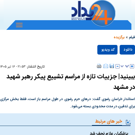
باز
و
»
بسته
فیلم
برگزیده
کردن
Play
منو
دانلود
کد ویدیو
null
Video
تاریخ انتشار:
۲۱:۵۳ - ۱۶ تير ۱۴۰۵
ببینید| جزییات تازه از مراسم تشییع پیکر رهبر شهید
در مشهد
استاندار خراسان رضوی گفت: درهای حرم رضوی در طول مراسم باز است، فقط بخش مرکزی
برای تدفین، در مدت محدودی بسته می‌شود.
خبر های مرتبط
پزشکیان عازم نجف شد