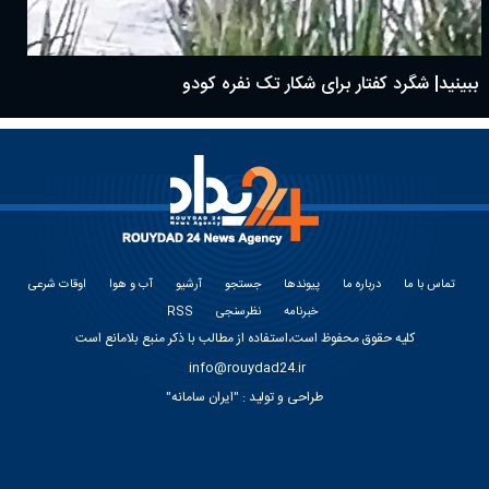
ببینید| شگرد کفتار برای شکار تک نفره کودو
تماس با ما
درباره ما
پیوندها
جستجو
آرشیو
آب و هوا
اوقات شرعی
خبرنامه
نظرسنجی
RSS
کلیه حقوق محفوظ است،استفاده از مطالب با ذکر منبع بلامانع است
info@rouydad24.ir
طراحی و تولید :
"ایران سامانه"