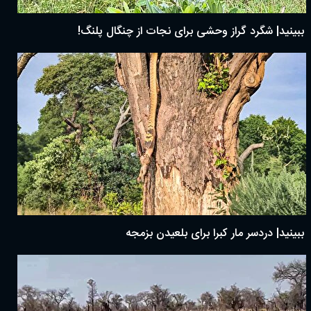
ببینید| شگرد گراز وحشی برای نجات از چنگال پلنگ!
ببینید| دردسر مار کبرا برای بلعیدن بزمجه