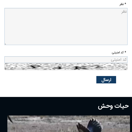
* نظر
* کد امنیتی
حیات وحش