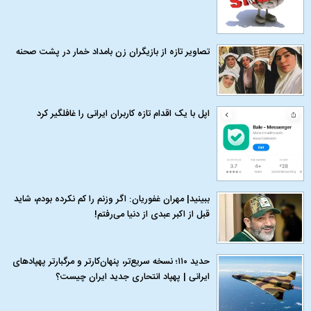
تصاویر تازه از بازیگران زن بامداد خمار در پشت صحنه
اپل با یک اقدام تازه کاربران ایرانی را غافلگیر کرد
ببینید| مهران غفوریان: اگر وزنم را کم نکرده بودم، شاید
قبل از اکبر عبدی از دنیا می‌رفتم!
حدید ۱۱۰؛ نسخه سریع‌تر، پنهان‌کارتر و مرگبارتر پهپادهای
ایرانی | پهپاد انتحاری جدید ایران چیست؟