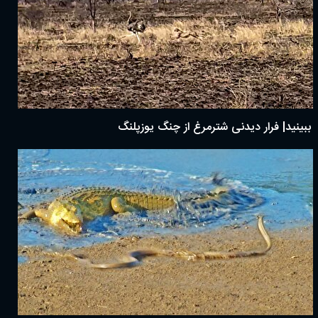
ببینید| فرار دیدنی شترمرغ از چنگ یوزپلنگ