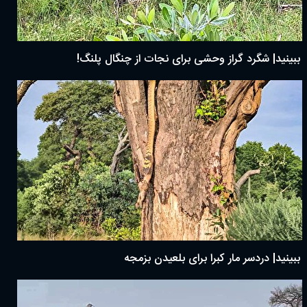
ببینید| شگرد گراز وحشی برای نجات از چنگال پلنگ!
ببینید| دردسر مار کبرا برای بلعیدن بزمجه