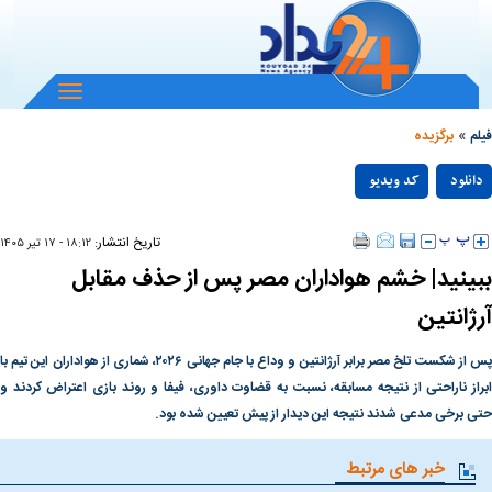
باز
و
»
بسته
فیلم
برگزیده
کردن
Play
منو
دانلود
کد ویدیو
null
Video
تاریخ انتشار:
۱۸:۱۲ - ۱۷ تير ۱۴۰۵
ببینید| خشم هواداران مصر پس از حذف مقابل
آرژانتین
پس از شکست تلخ مصر برابر آرژانتین و وداع با جام جهانی ۲۰۲۶، شماری از هواداران این تیم با
ابراز ناراحتی از نتیجه مسابقه، نسبت به قضاوت داوری، فیفا و روند بازی اعتراض کردند و
حتی برخی مدعی شدند نتیجه این دیدار از پیش تعیین شده بود.
خبر های مرتبط