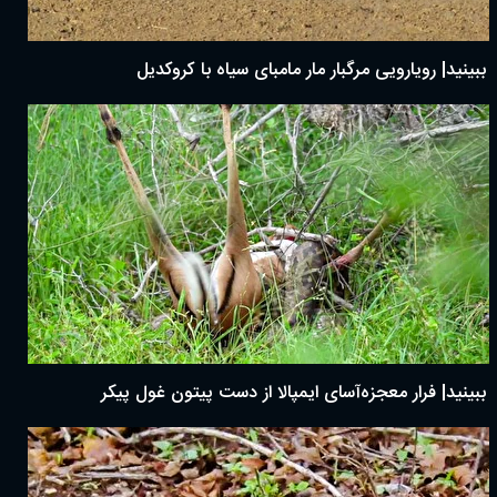
ببینید| رویارویی مرگبار مار مامبای سیاه با کروکدیل
ببینید| فرار معجزه‌آسای ایمپالا از دست پیتون غول پیکر