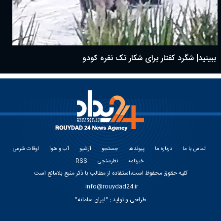
ببینید| شگرد کفتار برای شکار تک نفره کودو
تماس با ما
درباره ما
پیوندها
جستجو
آرشیو
آب و هوا
اوقات شرعی
خبرنامه
نظرسنجی
RSS
کلیه حقوق محفوظ است،استفاده از مطالب با ذکر منبع بلامانع است
info@rouydad24.ir
طراحی و تولید :
"ایران سامانه"