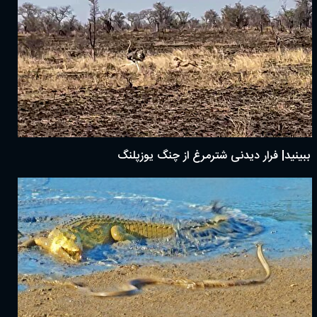
ببینید| فرار دیدنی شترمرغ از چنگ یوزپلنگ