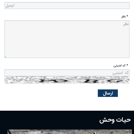
* نظر
* کد امنیتی
حیات وحش