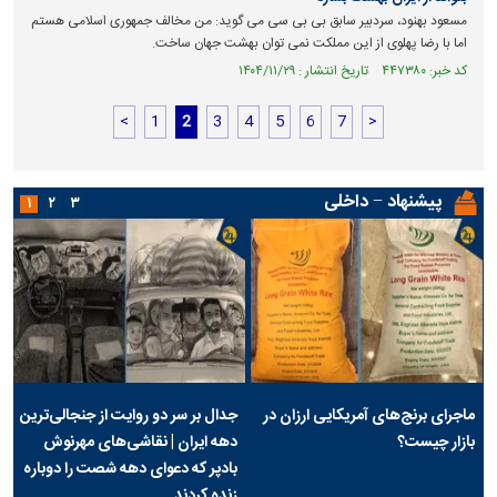
مسعود بهنود، سردبیر سابق بی بی سی می گوید: من مخالف جمهوری اسلامی هستم
اما با رضا پهلوی از این مملکت نمی توان بهشت جهان ساخت.
کد خبر: ۴۴۷۳۸۰ تاریخ انتشار : ۱۴۰۴/۱۱/۲۹
<
1
2
3
4
5
6
7
>
پیشنهاد − داخلی
۱
۲
۳
ماجرای برنج‌های آمریکایی ارزان در
جدال بر سر دو روایت از جنجالی‌ترین
بازار چیست؟
دهه ایران | نقاشی‌های مهرنوش
بادپر که دعوای دهه شصت را دوباره
زنده کردند