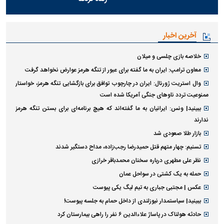
آخرین اخبار
خلاصه بازی چلسی و میلان
معاون ترامپ: ایران به ما گفته برای عبور از تنگه هرمز عوارض نخواهد گرفت
وال استریت ژورنال: ایران در چارچوب توافق برای بازگشایی تنگه هرمز، خواستار
ممنوعیت تردد ناو‌های جنگی آمریکا شده است
ببینید| ونس: ایرانیان به ما گفته‌اند که هیچ برنامه‌ای برای بستن تنگه هرمز
ندارند
بازار طلا صعودی شد
تسنیم: چهار متهم قتل حمیدرضا رجب‌زاده، مداح دستگیر شدند
نظر علی مطهری درباره سخنان محمدباقر خرازی
حمله به یک کشتی در سواحل عمان
عکس | مجتبی جباری به تیم لیگ یکی پیوست
ببینید| سیاستمدار نیوزلندی از داخل حمام به جلسه پیوست!
حادثه هولناک در پاساژ علاءالدین ۶ نفر را راهی بیمارستان کرد