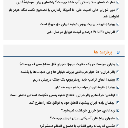
تفاوت شمش طلا با طلای آب شده چیست؟ راهنمایی برای سرمایه‌گذاری
دبیر شورای عالی امنیت ملی: تا آمریکا رفتارش را تصحیح نکند، تنگه هرمز باز
نخواهد شد
ببینید| ظریف: روایت پهلوی درباره دریای خزر دروغ است
افزایش ۳۰ تا ۴۰ درصدی قیمت موبایل در سال اخیر
پربازدید ها
ردپای سیاست در یک جنایت مرموز؛ ماجرای قتل مداح معروف چیست؟
باقر خرازی: ۵۰ هزار حزب‌اللهی بریزند خیابان‌ها و بی حجاب‌ها را بکشند
ببینید| ادعای ترامپ: باید زودتر بروم؛ یک جنگ در پیش داریم
ببینید| هنرمندان در مراسم ختم مریم همتیان
ابطحی: حرف‌های باقر خرازی، افتتاح شعبه رسمی حکومت اسلامی داعش است
رمضان زاده: ایران پیشنهاد الحاق خود به توافق مکه را مطرح کند
زیدآبادی: چرا خرازی بازداشت نمی‌شود؟
ماجرای برنج‌های آمریکایی ارزان در بازار چیست؟
عکسی که رسانه رهبر انقلاب با مضمون انتقام منتشر کرد