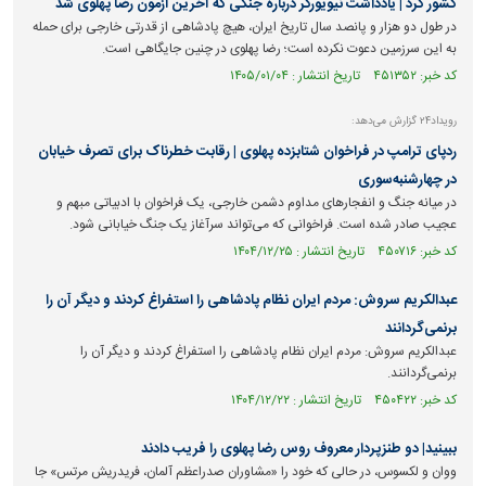
کشور کرد | یادداشت نیویورکر درباره جنگی که آخرین آزمون رضا پهلوی شد
در طول دو هزار و پانصد سال تاریخ ایران، هیچ پادشاهی از قدرتی خارجی برای حمله
به این سرزمین دعوت نکرده است؛ رضا پهلوی در چنین جایگاهی است.
کد خبر: ۴۵۱۳۵۲ تاریخ انتشار : ۱۴۰۵/۰۱/۰۴
رویداد۲۴ گزارش می‌دهد:
ردپای ترامپ در فراخوان شتابزده پهلوی | رقابت خطرناک برای تصرف خیابان
در چهارشنبه‌سوری
در میانه جنگ و انفجار‌های مداوم دشمن خارجی، یک فراخوان با ادبیاتی مبهم و
عجیب صادر شده است. فراخوانی که می‌تواند سرآغاز یک جنگ خیابانی شود.
کد خبر: ۴۵۰۷۱۶ تاریخ انتشار : ۱۴۰۴/۱۲/۲۵
عبدالکریم سروش: مردم ایران نظام پادشاهی را استفراغ کردند و دیگر آن را
برنمی‌گردانند
عبدالکریم سروش: مردم ایران نظام پادشاهی را استفراغ کردند و دیگر آن را
برنمی‌گردانند.
کد خبر: ۴۵۰۴۲۲ تاریخ انتشار : ۱۴۰۴/۱۲/۲۲
ببینید| دو طنزپردار معروف روس رضا پهلوی را فریب دادند
ووان و لکسوس، در حالی که خود را «مشاوران صدراعظم آلمان، فریدریش مرتس» جا