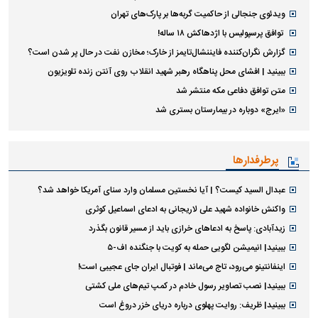
ویدئوی جنجالی از حاکمیت گربه‌ها بر پارک‌های تهران
توافق پرسپولیس با اژدهاکش ۱۸ ساله!
گزارش نگران‌کننده فایننشال‌تایمز از خارک؛ مخازن نفت در حال پر شدن است؟
ببینید | افشای محل پناهگاه رهبر شهید انقلاب روی آنتن زنده تلویزیون
متن توافق دفاعی مکه منتشر شد
«ایرج» دوباره در بیمارستان بستری شد
پرطرفدارها
عبدال السید کیست؟ | آیا نخستین مسلمان وارد سنای آمریکا خواهد شد؟
واکنش خانواده شهید علی لاریجانی به ادعای اسماعیل کوثری
زیدآبادی: پاسخ به ادعا‌های خرازی باید از مسیر قانون بگذرد
ببینید| انیمیشن لگویی حمله به کویت با جنگنده اف-۵
اینفانتینو می‌رود، تاج می‌ماند | فوتبال ایران جای عجیبی است!
ببینید| نصب تصاویر رسول خادم در کمپ تیم‌های ملی کشتی
ببینید| ظریف: روایت پهلوی درباره دریای خزر دروغ است