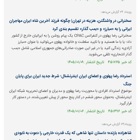
رویداد ۲۴ گزارش می‌دهد:
سخنرانی در واشنگتن، هزینه در تهران| چگونه فرزند آخرین شاه ایران مهاجران
ایرانی را به «مبارز» و «بمب گذار» تقسیم بندی کرد
سخنرانی رضا پهلوی در کنفرانس CPAC یک پیام روشن را به ایرانیان خارج از کشور
داد؛ یا با ما هستید و با تایید سلطنت و خانواده پهلوی می‌توانید با عنوان «مبارز
آزادی» زندگی کنید یا در غیر این صورت صادراتی‌های جمهوری اسلامی شامل «بمب
گذار انتحاری» تلقی می‌شوید.
کد خبر: ۴۵۱۷۶۵ تاریخ انتشار : ۱۴۰۵/۰۱/۰۹
استرداد رضا پهلوی و اعضای ایران اینترنشنال؛ شرط جدید ایران برای پایان
جنگ
موضوع استرداد افرادی با محوریت رضا پهلوی و مدیران و اعضای تحریریه شبکه ایران
اینترنشنال، به‌عنوان محور ششم در کنار پنج محور از پیش تعیین‌شده، در دستور کار
قرار گیرد.
کد خبر: ۴۵۱۴۹۶ تاریخ انتشار : ۱۴۰۵/۰۱/۰۶
رویداد۲۴ گزارش می‌دهد؛
شاهزاده بازنده؛ داستان تنها شاهی که یک قدرت خارجی را دعوت به نابودی