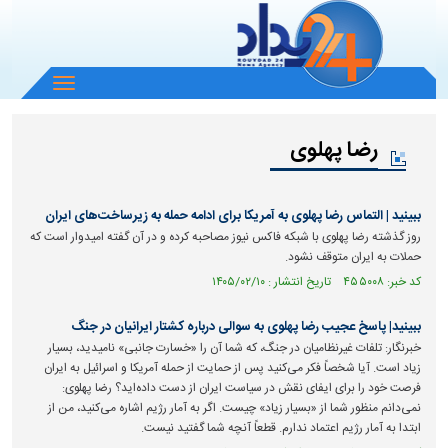
باز
و
بسته
رضا پهلوی
کردن
منو
ببینید | التماس رضا پهلوی به آمریکا برای ادامه حمله به زیرساخت‌های ایران
روز گذشته رضا پهلوی با شبکه فاکس نیوز مصاحبه کرده و در آن گفته امیدوار است که
حملات به ایران متوقف نشود.
کد خبر: ۴۵۵۰۰۸ تاریخ انتشار : ۱۴۰۵/۰۲/۱۰
ببینید| پاسخ عجیب رضا پهلوی به سوالی درباره کشتار ایرانیان در جنگ
خبرنگار: تلفات غیرنظامیان در جنگ، که شما آن را «خسارت جانبی» نامیدید، بسیار
زیاد است. آیا شخصاً فکر می‌کنید پس از حمایت از حمله آمریکا و اسرائیل به ایران
فرصت خود را برای ایفای نقش در سیاست ایران از دست داده‌اید؟ رضا پهلوی:
نمی‌دانم منظور شما از «بسیار زیاد» چیست. اگر به آمار رژیم اشاره می‌کنید، من از
ابتدا به آمار رژیم اعتماد ندارم. قطعاً آنچه شما گفتید نیست.