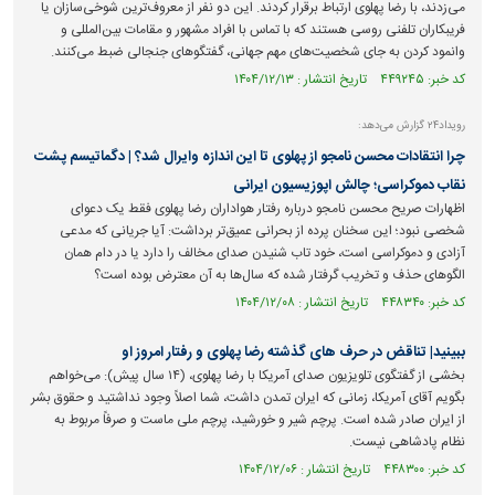
می‌زدند، با رضا پهلوی ارتباط برقرار کردند. این دو نفر از معروف‌ترین شوخی‌سازان یا
فریبکاران تلفنی روسی هستند که با تماس با افراد مشهور و مقامات بین‌المللی و
وانمود کردن به جای شخصیت‌های مهم جهانی، گفتگوهای جنجالی ضبط می‌کنند.
کد خبر: ۴۴۹۲۴۵ تاریخ انتشار : ۱۴۰۴/۱۲/۱۳
رویداد۲۴ گزارش می‌دهد:
چرا انتقادات محسن نامجو از پهلوی تا این اندازه وایرال شد؟ | دگماتیسم پشت
نقاب دموکراسی؛ چالش اپوزیسیون ایرانی
اظهارات صریح محسن نامجو درباره رفتار هواداران رضا پهلوی فقط یک دعوای
شخصی نبود؛ این سخنان پرده از بحرانی عمیق‌تر برداشت: آیا جریانی که مدعی
آزادی و دموکراسی است، خود تاب شنیدن صدای مخالف را دارد یا در دام همان
الگوهای حذف و تخریب گرفتار شده که سال‌ها به آن معترض بوده است؟
کد خبر: ۴۴۸۳۴۰ تاریخ انتشار : ۱۴۰۴/۱۲/۰۸
ببینید| تناقض در حرف های گذشته رضا پهلوی و رفتار امروز او
بخشی از گفتگوی تلویزیون صدای آمریکا با رضا پهلوی، (۱۴ سال پیش): می‌خواهم
بگویم آقای آمریکا، زمانی که ایران تمدن داشت، شما اصلاً وجود نداشتید و حقوق بشر
از ایران صادر شده است. پرچم شیر و خورشید، پرچم ملی ماست و صرفاً مربوط به
نظام پادشاهی نیست.
کد خبر: ۴۴۸۳۰۰ تاریخ انتشار : ۱۴۰۴/۱۲/۰۶