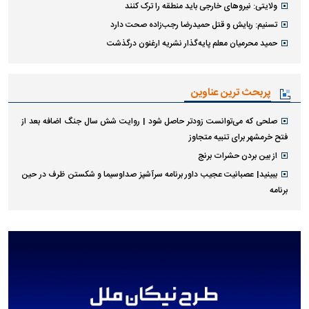
ولایتی: نیرو‌های خارجی باید منطقه را ترک کنند
تسنیم: ربایش و قتل حمیدرضا رجب‌زاده صحت دارد
حمید محرمیان معلم پایه‌گذار نشریه ارغنون درگذشت
پربحث ترین عناوین
صلحی که می‌توانست زودتر حاصل شود | روایت شش سال جنگ اضافه بعد از
فتح خرمشهر برای تنبیه متجاوز
از بین بردن حشرات برنج
ببینید| عصبانیت عجیب داور برنامه سرآشپز صداوسیما و شکستن ظرف در حین
برنامه