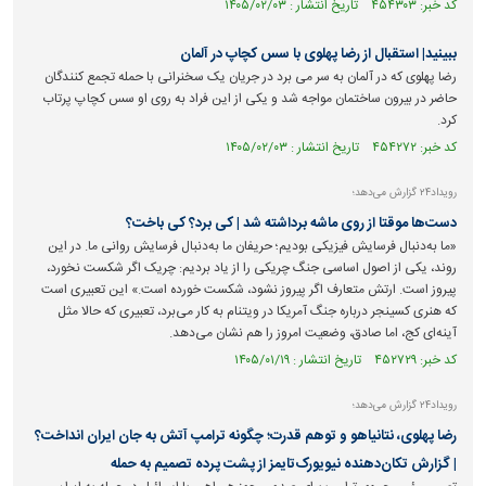
کد خبر: ۴۵۴۳۰۳ تاریخ انتشار : ۱۴۰۵/۰۲/۰۳
ببینید| استقبال از رضا پهلوی با سس کچاپ در آلمان
رضا پهلوی که در آلمان به سر می برد در جریان یک سخنرانی با حمله تجمع کنندگان
حاضر در بیرون ساختمان مواجه شد و یکی از این فراد به روی او سس کچاپ پرتاب
کرد.
کد خبر: ۴۵۴۲۷۲ تاریخ انتشار : ۱۴۰۵/۰۲/۰۳
رویداد۲۴ گزارش می‌دهد؛
دست‌ها موقتا از روی ماشه برداشته شد | کی برد؟ کی باخت؟
«ما به‌دنبال فرسایش فیزیکی بودیم؛ حریفان ما به‌دنبال فرسایش روانی ما. در این
روند، یکی از اصول اساسی جنگ چریکی را از یاد بردیم: چریک اگر شکست نخورد،
پیروز است. ارتش متعارف اگر پیروز نشود، شکست خورده است.» این تعبیری است
که هنری کسینجر درباره جنگ آمریکا در ویتنام به کار می‌برد، تعبیری که حالا مثل
آینه‌ای کج، اما صادق، وضعیت امروز را هم نشان می‌دهد.
کد خبر: ۴۵۲۷۲۹ تاریخ انتشار : ۱۴۰۵/۰۱/۱۹
رویداد۲۴ گزارش می‌دهد؛
رضا پهلوی، نتانیاهو و توهم قدرت؛ چگونه ترامپ آتش به جان ایران انداخت؟
| گزارش تکان‌دهنده نیویورک‌تایمز از پشت پرده تصمیم به حمله