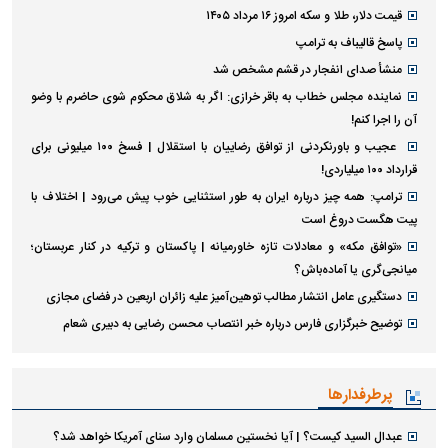
قیمت دلار، طلا و سکه امروز ۱۶ مرداد ۱۴۰۵
پاسخ قالیباف به ترامپ
منشأ صدای انفجار در قشم مشخص شد
نماینده مجلس خطاب به باقر خرازی: اگر به شلاق محکوم شوی حاضرم با وضو
آن را اجرا کنم!
عجیب و باورنکردنی از توافق رضاییان با استقلال | فسخ ۱۰۰ میلیونی برای
قرارداد ۱۰۰ میلیاردی!
ترامپ: همه چیز درباره ایران به طور استثنایی خوب پیش می‌رود | اختلاف با
پیت هگست دروغ است
«توافق مکه» و معادلات تازه خاورمیانه | پاکستان و ترکیه در کنار عربستان؛
میانجی‌گری یا آماده‌باش؟
دستگیری عامل انتشار مطالب توهین‌آمیز علیه زائران اربعین در فضای مجازی
توضیح خبرگزاری فارس درباره خبر انتصاب محسن رضایی به دبیری شعام
پرطرفدارها
عبدال السید کیست؟ | آیا نخستین مسلمان وارد سنای آمریکا خواهد شد؟