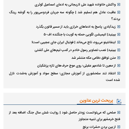
واکنش خانواده شهید علی لاریجانی به ادعای اسماعیل کوثری
عاقبت عادل هم تسلیم شد | چگونه سه جریان فردوسی‌پور را به گوشه رینگ
بردند؟
زیدآبادی: پاسخ به ادعا‌های خرازی باید از مسیر قانون بگذرد
ببینید| انیمیشن لگویی حمله به کویت با جنگنده اف-۵
اینفانتینو می‌رود، تاج می‌ماند | فوتبال ایران جای عجیبی است!
ببینید| نصب تصاویر رسول خادم در کمپ تیم‌های ملی کشتی
متن توافق دفاعی مکه منتشر شد
از معین تا شادمهر عقیلی؛ روی موج حرف‌های تازه پزشکیان
انتقاد تند سلحشوری از آموزش مجازی؛ سطح سواد و آموزش به‌شدت نازل
شده است
پربحث ترین عناوین
صلحی که می‌توانست زودتر حاصل شود | روایت شش سال جنگ اضافه بعد از
فتح خرمشهر برای تنبیه متجاوز
از بین بردن حشرات برنج