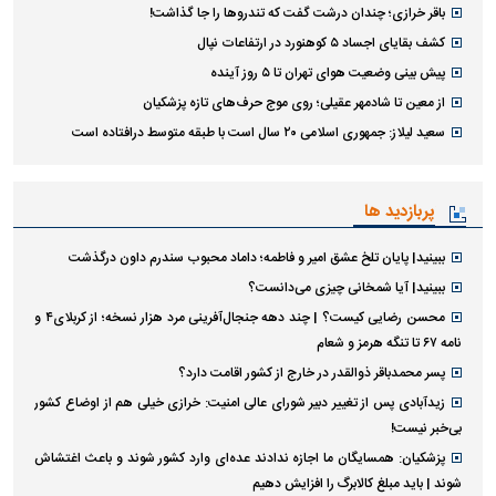
باقر خرازی؛ چندان درشت گفت که تندروها را جا گذاشت!
کشف بقایای اجساد ۵ کوهنورد در ارتفاعات نپال
پیش بینی وضعیت هوای تهران تا ۵ روز آینده
از معین تا شادمهر عقیلی؛ روی موج حرف‌های تازه پزشکیان
سعید لیلاز: جمهوری اسلامی ۲۰ سال است با طبقه متوسط درافتاده است
پربازدید ها
ببینید| پایان تلخ عشق امیر و فاطمه؛ داماد محبوب سندرم داون درگذشت
ببینید| آیا شمخانی چیزی می‌دانست؟
محسن رضایی کیست؟ | چند دهه جنجال‌آفرینی مرد هزار نسخه؛ از کربلای۴ و
نامه ۶۷ تا تنگه هرمز و شعام
پسر محمدباقر ذوالقدر در خارج از کشور اقامت دارد؟
زیدآبادی پس از تغییر دبیر شورای عالی امنیت: خرازی خیلی هم از اوضاع کشور
بی‌خبر نیست!
پزشکیان: همسایگان ما اجازه ندادند عده‌ای وارد کشور شوند و باعث اغتشاش
شوند | باید مبلغ کالابرگ را افزایش دهیم