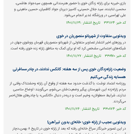
بازی خیریه برای زلزله زدگان خوی با حضور هنرمندانی همچون سیدجواد هاشمی،
محسن تنابنده، سید جلال حسینی، کامبیز دیرباز، جواد کاظمیان، حسین ماهینی و
علی لهراسبی در ورزشگاه غدیر انجام می‌شود.
کد خبر: ۳۳۱۱۲۴ تاریخ انتشار : ۱۴۰۱/۱۱/۲۹
ویدئویی متفاوت از شهربانو منصوریان در خوی
در روز‌های اخیر انتشار تصاویر متفاوتی از شهربانو منصوریان قهرمان ووشوی جهان در
شبکه‌های اجتماعی مشخص کرد که او برای کمک به مناطق زلزله زده خوی رفته است.
کد خبر: ۳۳۰۹۷۰ تاریخ انتشار : ۱۴۰۱/۱۱/۲۷
وضعیت زلزله‌زدگان خوی پس از سه هفته: کانکس ندادند، در چادر مسافرتی
همسایه زندگی می‌کنیم
روزنامه اعتماد نوشت: با گذشت حدود سه هفته از وقوع آن زلزله وحشتناک وقتی از
مردم زلزله‌زده این شهرستان پیگیر وضعیت‌شان می‌شوم، می‌گویند؛ اوضاع مناسبی
ندارند، شرایط «معلولان» وخیم است و دربه‌در دنبال «کانکس» یا چادرهای هلال‌احمر
می‌گردند.
کد خبر: ۳۳۰۸۷۴ تاریخ انتشار : ۱۴۰۱/۱۱/۲۶
ویدئویی عجیب از زلزله خوی؛ خانه‌ای بدون تیرآهن!
در این تصویر خبرنگار سراغ خانه‌ای رفته که بعد از زلزله خوی در تاریخ ۸ بهمن،‌دچار