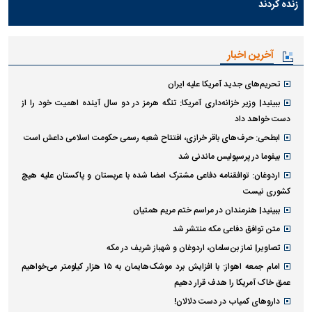
زنده کردند
آخرین اخبار
تحریم‌های جدید آمریکا علیه ایران
ببینید| وزیر خزانه‌داری آمریکا: تنگه هرمز در دو سال آینده اهمیت خود را از
دست خواهد داد
ابطحی: حرف‌های باقر خرازی، افتتاح شعبه رسمی حکومت اسلامی داعش است
بیفوما در پرسپولیس ماندنی شد
اردوغان: توافقنامه دفاعی مشترک امضا شده با عربستان و پاکستان علیه هیچ
کشوری نیست
ببینید| هنرمندان در مراسم ختم مریم همتیان
متن توافق دفاعی مکه منتشر شد
تصاویر| نماز بن‌سلمان، اردوغان و شهباز شریف در مکه
امام‌ جمعه اهواز: با افزایش برد موشک‌هایمان به ۱۵ هزار کیلومتر می‌خواهیم
عمق خاک آمریکا را هدف قرار دهیم
داروهای کمیاب در دست دلالان!