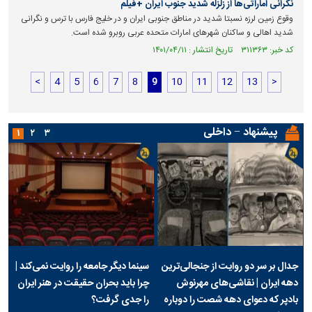
نگرانی اماراتی‌ها از زلزله شدید جنوب ایران +فیلم
وقوع زمین لرزه نسبتا شدید در مناطق جنوبی ایران و در خلیج فارس با ترس و نگرانی
شدید اهالی و ساکنان شهرهای امارات متحده عربی روبرو شده است.
کد خبر: ۳۱۱۳۶۳ تاریخ انتشار : ۱۴۰۱/۰۴/۱۱
<
4
5
6
7
8
9
10
11
12
13
>
پیشنهاد − داخلی
۱
۲
۳
جدال بر سر دو روایت از جنجالی‌ترین
سینما دیگر جامعه را روایت نمی‌کند |
دهه ایران | نقاشی‌های مهرنوش
چرا باید بحران حقیقت در هنر ایران
بادپر که دعوای دهه شصت را دوباره
را جدی گرفت؟