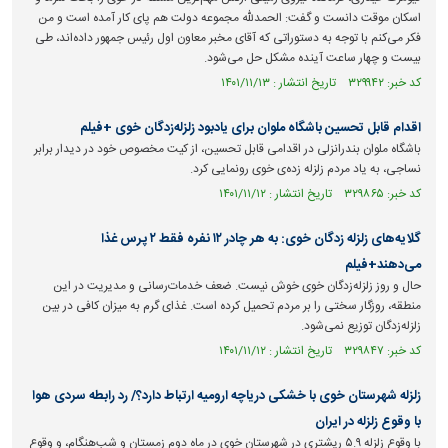
اسکان موقت دانست و گفت: الحمدلله مجموعه دولت هم پای کار آمده است و من
فکر می‌کنم با توجه به دستوراتی که آقای مخبر معاون اول رئیس جمهور داده‌اند، طی
بیست و چهار ساعت آینده مشکل حل می‌شود.
کد خبر: ۳۲۹۹۴۲ تاریخ انتشار : ۱۴۰۱/۱۱/۱۳
اقدام قابل تحسین باشگاه ملوان برای یادبود زلزله‌زدگان خوی +فیلم
باشگاه ملوان بندرانزلی در اقدامی قابل تحسین، از کیت مخصوص خود در دیدار برابر
نساجی، به یاد مردم زلزله زده‌ی خوی رونمایی کرد.
کد خبر: ۳۲۹۸۶۵ تاریخ انتشار : ۱۴۰۱/۱۱/۱۲
گلایه‌های زلزله زدگان خوی: به هر چادر ۱۲ نفره فقط ۲ پرس غذا
می‌دهند+فیلم
حال و روز زلزله‌زدگان خوی خوش نیست. ضعف خدمات‌رسانی و مدیریت در این
منطقه، روزگار سختی را بر مردم تحمیل کرده است. غذای گرم به میزان کافی در بین
زلزله‌زدگان توزیع نمی‌شود.
کد خبر: ۳۲۹۸۴۷ تاریخ انتشار : ۱۴۰۱/۱۱/۱۲
زلزله شهرستان خوی با خشکی دریاچه ارومیه ارتباط دارد؟/ رد رابطه سردی هوا
با وقوع زلزله در ایران
با وقوع زلزله ۵.۹ ریشتری در شهرستان خوی در ماه دوم زمستان و شب‌هنگام، و وقوع