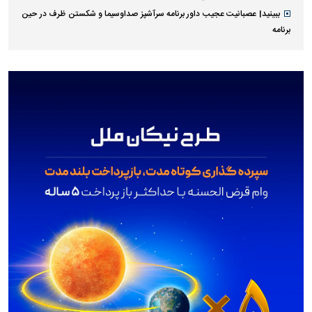
ببینید| عصبانیت عجیب داور برنامه سرآشپز صداوسیما و شکستن ظرف در حین
برنامه