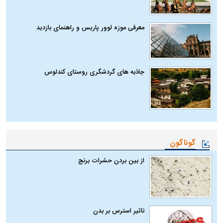
معرفی موزه لوور پاریس و راهنمای بازدید
جاذبه های گردشگری روستای کندلوس
گوناگون
از بین بردن حشرات برنج
تاثیر استرس بر بدن