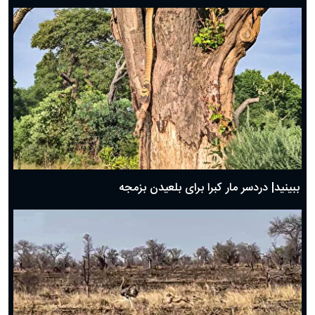
ببینید| دردسر مار کبرا برای بلعیدن بزمجه