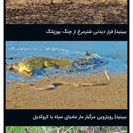
ببینید| فرار دیدنی شترمرغ از چنگ یوزپلنگ
ببینید| رویارویی مرگبار مار مامبای سیاه با کروکدیل