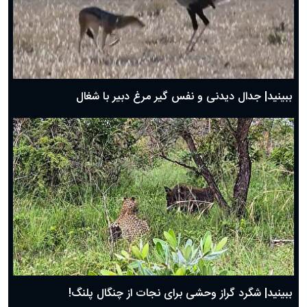
دعای روز دوم ماه مبارک رمضان ۱ اسفند ماه ۱۴۰۴
دعای روز اول ماه مبارک رمضان، ۳۰ بهمن ۱۴۰۴
حضرت زینب(س) چگونه از دنیا رفت؟
بهترین پیامک تبریک روز پدر ۱۴۰۴؛ جملات زیبا و صمیمانه
روز پدر ۱۴۰۴ چه روزی است؟
ببینید| جدال دیدنی و نفس گیر مرغ دبیر با شغال
ببینید| شگرد گراز وحشی برای نجات از چنگال پلنگ!