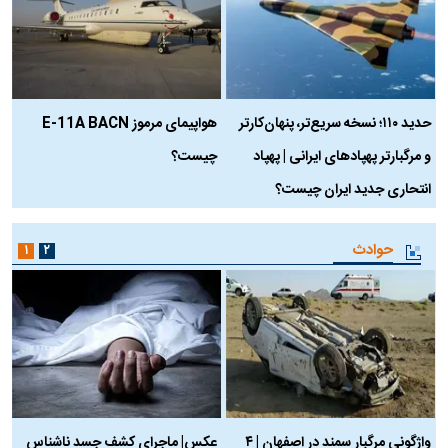
حدید ۱۱۰؛ نسخه سریع‌تر، پنهان‌کارتر
هواپیمای مرموز E-11A BACN
ف
و مرگبارتر پهپادهای ایرانی | پهپاد
چیست؟
م
انتحاری جدید ایران چیست؟
حوادث
۱
۲
واژگونی مرگبار سمند در اصفهان | ۴
عکس| ماجرای کشف جسد ناشناس