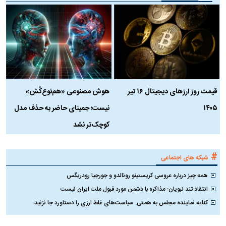
قیمت روز ارز‌های دیجیتال ۱۶ تیر
هوش مصنوعی «هم‌نوع‌کُش»
چ
۱۴۰۵
نیست؛ جمینای حاضر به حذف مدل
ک
کوچک‌تر نشد
#
شبکه های اجتماعی
همه چیز درباره عروسی کریستینو رونالدو و جورجیا رودریگس
انتقاد تند نبویان: مذاکره با دشمن مورد قبول ملت ایران نیست
کنایه نماینده مجلس به همتی: سیاست‌های غلط ارزی را دستاورد جا نزنید