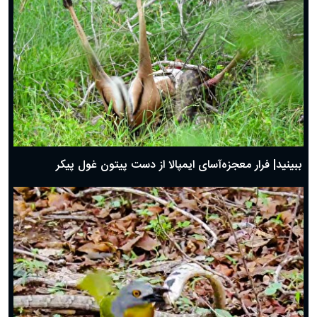
ببینید| فرار معجزه‌آسای ایمپالا از دست پیتون غول پیکر