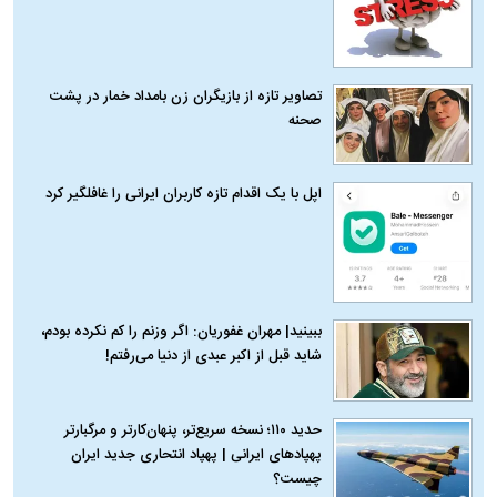
تصاویر تازه از بازیگران زن بامداد خمار در پشت
صحنه
اپل با یک اقدام تازه کاربران ایرانی را غافلگیر کرد
ببینید| مهران غفوریان: اگر وزنم را کم نکرده بودم،
شاید قبل از اکبر عبدی از دنیا می‌رفتم!
حدید ۱۱۰؛ نسخه سریع‌تر، پنهان‌کارتر و مرگبارتر
پهپادهای ایرانی | پهپاد انتحاری جدید ایران
چیست؟