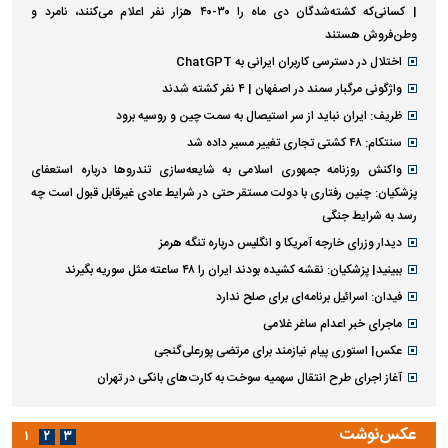
| کسانی‌که کشته‌شدگان دی ماه را ۳۰-۴۰ هزار نفر اعلام می‌کنند، نامرد و
وطن‌فروش هستند
اختلال در دسترسی کاربران ایرانی به ChatGPT
واژگونی مرگبار سمند در اصفهان | ۴ نفر کشته شدند
ظریف: ایران نباید از سر استیصال به سمت چین و روسیه برود
سنتکام: ۴۸ کشتی تجاری تغییر مسیر داده شد
واکنش روزنامه جمهوری اسلامی به شایعه‌سازی تندروها درباره استعفای
پزشکیان: چنین رفتاری با دولت مستقر حتی در شرایط عادی غیرقابل قبول است چه
رسد به شرایط جنگی
دیدار وزرای خارجه آمریکا و انگلیس درباره تنگه هرمز
ببینید| پزشکیان: نقشه کشیده بودند ایران را ۴۸ ساعته مثل سوریه بگیرند
فیدان: اسرائیل برنامه‌ای برای صلح ندارد
ماجرای خبر اعدام ساغر غلامی
عکس| استوری پیام نیازمند برای مرتضی پورعلی‌گنجی
آغاز اجرای طرح انتقال سهمیه سوخت به کارت‌های بانکی در تهران
عکس‌نوشت
۱
۲
۳