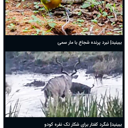
ببینید| نبرد پرنده شجاع با مار سمی
ببینید| شگرد کفتار برای شکار تک نفره کودو