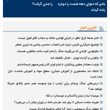
بادپر که دعوای دهه شصت را دوباره
را جدی گرفت؟
زنده کردند
آخرین اخبار
امام جمعه کرج: تعلل در اجرای قوانین عفاف و حجاب قابل قبول نیست
توضیح خبرگزاری فارس درباره خبر انتصاب محسن رضایی به دبیری شعام
علم‌الهدی: افرادی که می‌گویند جنگ را تمام کنید، مانند منافقین هستند
چالوس و آزادراه تهران - شمال یکطرفه شد
توئیت معنادار معاون پزشکیان: با تمام توان کنار رئیس‌جمهور ایستاده‌ایم
انتقاد تند سلحشوری از آموزش مجازی؛ سطح سواد و آموزش به‌شدت نازل
شده است
درس‌های جنگ ویتنام برای ترامپ | چرا وسوسه عصر حجر، باتلاق امریکا
خواهد شد؟
ببینید| دیدار سران پاکستان و عربستان در مکه
هزینه ساخت مسکن ۱۱ برابر شد؛ هر متر خانه در تهران چقدر آب می‌خورد؟
معضل بزرگ پرسپولیس؛ دنیل گرا حاضر به فسخ قرارداد نیست