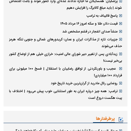
پزشکیان: همسایگان ما اجازه ندادند عده‌ای وارد کشور شوند و باعث اغتشاش
شوند | باید مبلغ کالابرگ را افزایش دهیم
پاسخ قالیباف به ترامپ
قیمت دلار، طلا و سکه امروز ۱۶ مرداد ۱۴۰۵
منشأ صدای انفجار در قشم مشخص شد
جزییات تازه از مذاکرات ایران و عمان؛ کریدورهای شمالی و جنوبی تنگه هرمز
حذف می‌شوند
زیدآبادی پس از تغییر دبیر شورای عالی امنیت: خرازی خیلی هم از اوضاع کشور
بی‌خبر نیست!
عجیب و باورنکردنی از توافق رضاییان با استقلال | فسخ ۱۰۰ میلیونی برای
قرارداد ۱۰۰ میلیاردی!
رونمایی رئال مادرید از گران‌ترین خرید تاریخ خود
ترامپ: همه چیز درباره ایران به طور استثنایی خوب پیش می‌رود | اختلاف با
پیت هگست دروغ است
پرطرفدارها