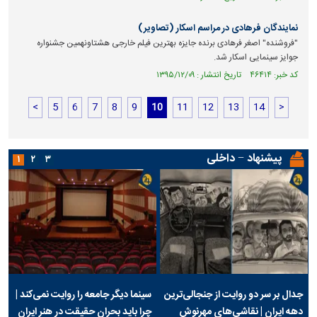
نمایندگان فرهادی در مراسم اسکار (تصاویر)
"فروشنده" اصغر فرهادی برنده جایزه بهترین فیلم خارجی هشتاونهمین جشنواره
جوایز سینمایی اسکار شد.
کد خبر: ۴۶۴۱۴ تاریخ انتشار : ۱۳۹۵/۱۲/۰۹
<
5
6
7
8
9
10
11
12
13
14
>
پیشنهاد − داخلی
۱
۲
۳
جدال بر سر دو روایت از جنجالی‌ترین
سینما دیگر جامعه را روایت نمی‌کند |
دهه ایران | نقاشی‌های مهرنوش
چرا باید بحران حقیقت در هنر ایران