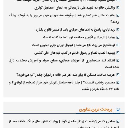
عبدال السید کیست؟ | آیا نخستین مسلمان وارد سنای آمریکا خواهد شد؟
واکنش خانواده شهید علی لاریجانی به ادعای اسماعیل کوثری
عاقبت عادل هم تسلیم شد | چگونه سه جریان فردوسی‌پور را به گوشه رینگ
بردند؟
زیدآبادی: پاسخ به ادعا‌های خرازی باید از مسیر قانون بگذرد
ببینید| انیمیشن لگویی حمله به کویت با جنگنده اف-۵
اینفانتینو می‌رود، تاج می‌ماند | فوتبال ایران جای عجیبی است!
ببینید| نصب تصاویر رسول خادم در کمپ تیم‌های ملی کشتی
انتقاد تند سلحشوری از آموزش مجازی؛ سطح سواد و آموزش به‌شدت نازل
شده است
هزینه ساخت مسکن ۱۱ برابر شد؛ هر متر خانه در تهران چقدر آب می‌خورد؟
محسن رضایی کیست؟ | چند دهه جنجال‌آفرینی مرد هزار نسخه؛ از کربلای۴ و
نامه ۶۷ تا تنگه هرمز و شعام
پربحث ترین عناوین
صلحی که می‌توانست زودتر حاصل شود | روایت شش سال جنگ اضافه بعد از