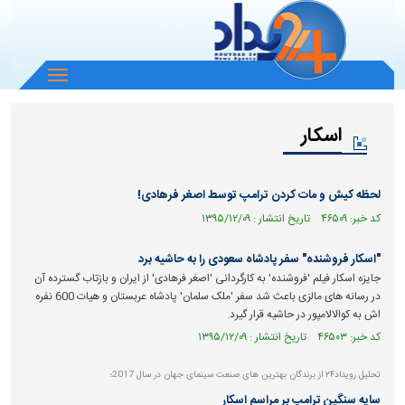
باز
و
بسته
اسکار
کردن
منو
لحظه کیش و مات کردن ترامپ توسط اصغر فرهادی!
کد خبر: ۴۶۵۰۹ تاریخ انتشار : ۱۳۹۵/۱۲/۰۹
"اسکار فروشنده" سفر پادشاه سعودی را به حاشیه برد
جایزه اسکار فیلم 'فروشنده' به کارگردانی 'اصغر فرهادی' از ایران و بازتاب گسترده آن
در رسانه های مالزی باعث شد سفر 'ملک سلمان' پادشاه عربستان و هیات 600 نفره
اش به کوالالامپور در حاشیه قرار گیرد.
کد خبر: ۴۶۵۰۳ تاریخ انتشار : ۱۳۹۵/۱۲/۰۹
تحلیل رویداد۲۴ از برندگان بهترین های صنعت سینمای جهان در سال 2017؛
سایه سنگین ترامپ بر مراسم اسکار