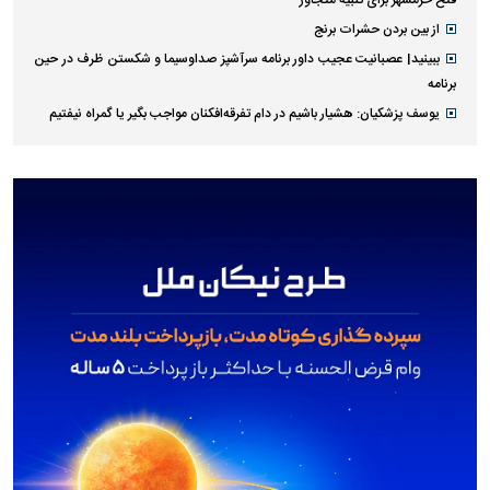
فتح خرمشهر برای تنبیه متجاوز
از بین بردن حشرات برنج
ببینید| عصبانیت عجیب داور برنامه سرآشپز صداوسیما و شکستن ظرف در حین
برنامه
یوسف پزشکیان: هشیار باشیم در دام تفرقه‌افکنان مواجب بگیر یا گمراه نیفتیم