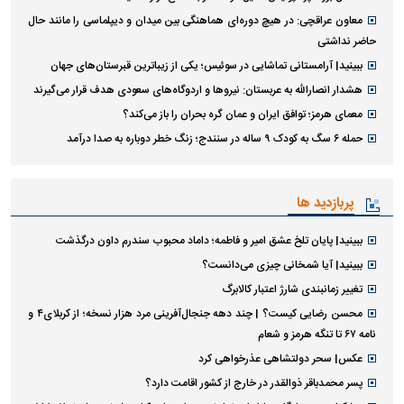
معاون عراقچی: در هیچ دوره‌ای هماهنگی بین میدان و دیپلماسی را مانند حال
حاضر نداشتی
ببینید| آرامستانی تماشایی در سوئیس؛ یکی از زیباترین قبرستان‌های جهان
هشدار انصارالله به عربستان: نیروها و اردوگاه‌های سعودی هدف قرار می‌گیرند
معمای هرمز؛ توافق ایران و عمان گره بحران را باز می‌کند؟
حمله ۶ سگ به کودک ۹ ساله در سنندج؛ زنگ خطر دوباره به صدا درآمد
پربازدید ها
ببینید| پایان تلخ عشق امیر و فاطمه؛ داماد محبوب سندرم داون درگذشت
ببینید| آیا شمخانی چیزی می‌دانست؟
تغییر زمانبندی‌ شارژ اعتبار کالابرگ
محسن رضایی کیست؟ | چند دهه جنجال‌آفرینی مرد هزار نسخه؛ از کربلای۴ و
نامه ۶۷ تا تنگه هرمز و شعام
عکس| سحر دولتشاهی عذرخواهی کرد
پسر محمدباقر ذوالقدر در خارج از کشور اقامت دارد؟