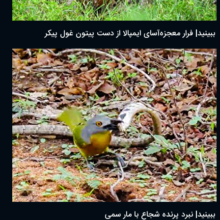
ببینید| فرار معجزه‌آسای ایمپالا از دست پیتون غول پیکر
ببینید| نبرد پرنده شجاع با مار سمی