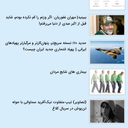
ببینید| مهران غفوریان: اگر وزنم را کم نکرده بودم، شاید
قبل از اکبر عبدی از دنیا می‌رفتم!
حدید ۱۱۰؛ نسخه سریع‌تر، پنهان‌کارتر و مرگبارتر پهپادهای
ایرانی | پهپاد انتحاری جدید ایران چیست؟
بیماری‌ های شایع مردان
(تصاویر) تیپ متفاوت نیک‌آفرید سماواتی با حوله
تن‌پوش در سریال کلاغ