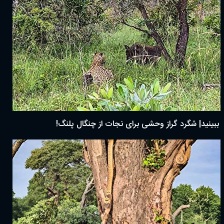
ببینید| شگرد گراز وحشی برای نجات از چنگال پلنگ!