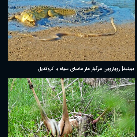
ببینید| رویارویی مرگبار مار مامبای سیاه با کروکدیل