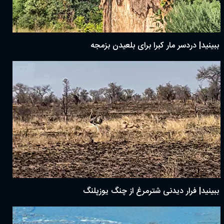
ببینید| دردسر مار کبرا برای بلعیدن بزمجه
ببینید| فرار دیدنی شترمرغ از چنگ یوزپلنگ