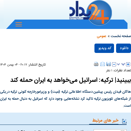
باز
و
»
بسته
صفحه نخست
عمومی
کردن
Play
منو
دانلود
کد ویدیو
null
Video
تاریخ انتشار:
۲۰:۱۷ - ۰۴ بهمن ۱۴۰۴
تعداد نظرات:
۱ نظر
ببینید| ترکیه: اسرائیل می‌خواهد به ایران حمله کند
هاکان فیدان رئیس پیشین دستگاه اطلاعاتی ترکیه (میت) و وزیرامورخارجه کنونی ترکیه در یکی
از شبکه‌های تلویزیون ترکیه تاکید کرد نشانه‌هایی وجود دارد که اسرائیل به دنبال حمله به ایران
است.
خبر های مرتبط