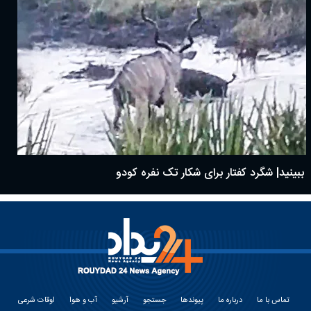
ببینید| شگرد کفتار برای شکار تک نفره کودو
تماس با ما
درباره ما
پیوندها
جستجو
آرشیو
آب و هوا
اوقات شرعی