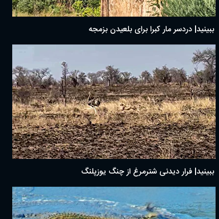
ببینید| دردسر مار کبرا برای بلعیدن بزمجه
ببینید| فرار دیدنی شترمرغ از چنگ یوزپلنگ