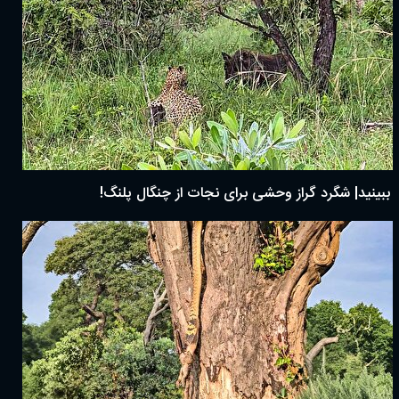
ببینید| شگرد گراز وحشی برای نجات از چنگال پلنگ!