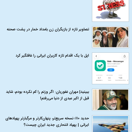
تصاویر تازه از بازیگران زن بامداد خمار در پشت صحنه
اپل با یک اقدام تازه کاربران ایرانی را غافلگیر کرد
ببینید| مهران غفوریان: اگر وزنم را کم نکرده بودم، شاید
قبل از اکبر عبدی از دنیا می‌رفتم!
حدید ۱۱۰؛ نسخه سریع‌تر، پنهان‌کارتر و مرگبارتر پهپادهای
ایرانی | پهپاد انتحاری جدید ایران چیست؟