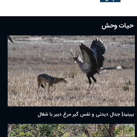
حیات وحش
ببینید| جدال دیدنی و نفس گیر مرغ دبیر با شغال