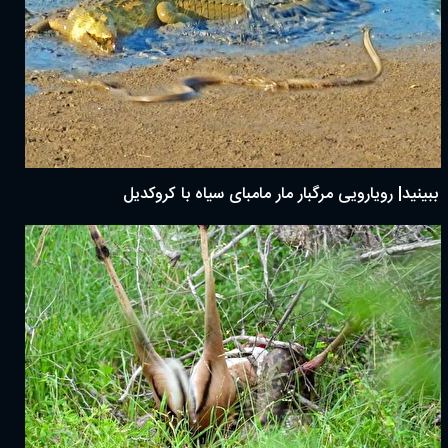
ببینید| رویارویی مرگبار مار مامبای سیاه با کروکدیل