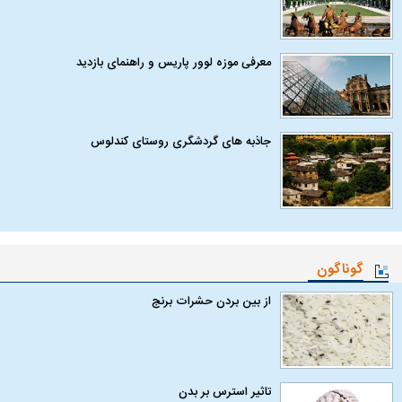
معرفی موزه لوور پاریس و راهنمای بازدید
جاذبه های گردشگری روستای کندلوس
گوناگون
از بین بردن حشرات برنج
تاثیر استرس بر بدن