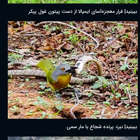
ببینید| فرار معجزه‌آسای ایمپالا از دست پیتون غول پیکر
ببینید| نبرد پرنده شجاع با مار سمی