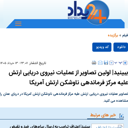
باز
و
»
بسته
فیلم
برگزیده
کردن
Play
منو
دانلود
کد ویدیو
null
Video
تاریخ انتشار:
۲۳:۰۷ - ۱۳ خرداد ۱۴۰۵
ببینید| اولین تصاویر از عملیات نیروی دریایی ارتش
علیه مرکز فرماندهی ناوشکن ارتش آمریکا
تصاویر عملیات نیروی دریایی ارتش علیه مرکز فرماندهی ناوشکن ارتش آمریکا در دریای عمان را
مشاهده می کنید.
خبر های مرتبط
ببینید| اعتراف ترامپ به ارسال پیام‌های ضد و نقیض