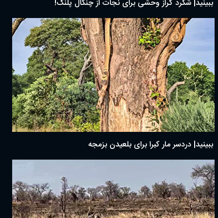
ببینید| شگرد گراز وحشی برای نجات از چنگال پلنگ!
ببینید| دردسر مار کبرا برای بلعیدن بزمجه