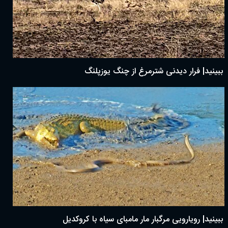
ببینید| فرار دیدنی شترمرغ از چنگ یوزپلنگ
ببینید| رویارویی مرگبار مار مامبای سیاه با کروکدیل