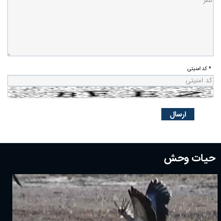
* کد امنیتی
حیات وحش