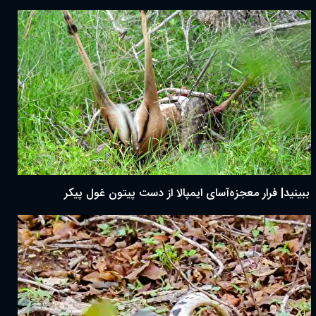
ببینید| فرار معجزه‌آسای ایمپالا از دست پیتون غول پیکر