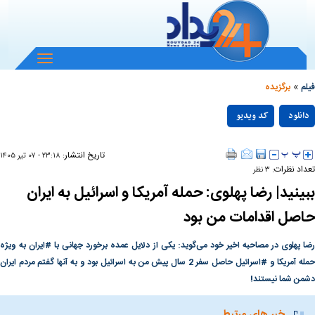
باز
و
»
بسته
فیلم
برگزیده
کردن
Play
منو
دانلود
کد ویدیو
null
Video
تاریخ انتشار:
۲۳:۱۸ - ۰۷ تير ۱۴۰۵
تعداد نظرات:
۳ نظر
ببینید| رضا پهلوی: حمله آمریکا و اسرائیل به ایران
حاصل اقدامات من بود
رضا پهلوی در مصاحبه اخیر خود می‌گوید: یکی از دلایل عمده برخورد جهانی با #ایران به ویژه
حمله آمریکا و #اسرائیل حاصل سفر 2 سال پیش من به اسرائیل بود و به آنها گفتم مردم ایران
دشمن شما نیستند!
خبر های مرتبط