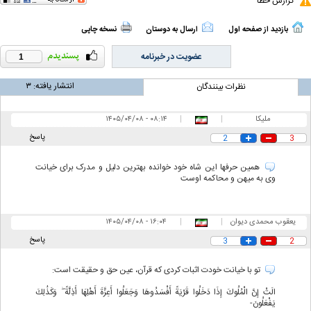
گزارش خطا
بازدید از صفحه اول
ارسال به دوستان
نسخه چاپی
عضویت در خبرنامه
1
انتشار یافته:
۳
نظرات بینندگان
ملیکا
|
|
۰۸:۱۴ - ۱۴۰۵/۰۴/۰۸
پاسخ
2
3
همین حرفها این شاه خود خوانده بهترین دلیل و مدرک برای خیانت
وی به میهن و محاکمه اوست
یعقوب محمدی دیوان
|
|
۱۶:۰۴ - ۱۴۰۵/۰۴/۰۸
پاسخ
3
2
تو با خیانت خودت اثبات کردی که قرآن، عین حق و حقیقت است:
الَتْ إِنَّ الْمُلُوكَ إِذَا دَخَلُوا قَرْيَةً أَفْسَدُوهَا وَجَعَلُوا أَعِزَّةَ أَهْلِهَا أَذِلَّةً ۖ وَكَذَٰلِكَ
يَفْعَلُونَ-