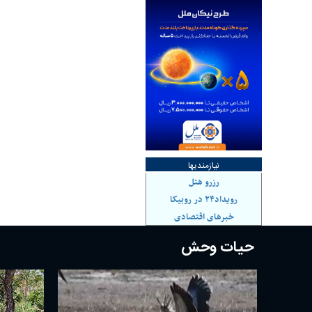
نیازمندیها
رزرو هتل
رویداد۲۴ در روبیکا
خبرهای اقتصادی
حیات وحش