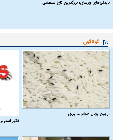
دیدنی‌های ورسای؛ بزرگترین کاخ سلطنتی
گوناگون
از بین بردن حشرات برنج
تاثیر استرس