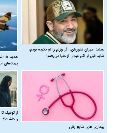
ببینید| مهران غفوریان: اگر وزنم را کم نکرده بودم،
شاید قبل از اکبر عبدی از دنیا می‌رفتم!
حدید
پهپادهای ای
از توقیف تا
را داشت؟
بیماری‌ های شایع زنان