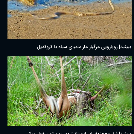
ببینید| رویارویی مرگبار مار مامبای سیاه با کروکدیل