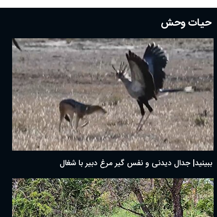
حیات وحش
ببینید| جدال دیدنی و نفس گیر مرغ دبیر با شغال