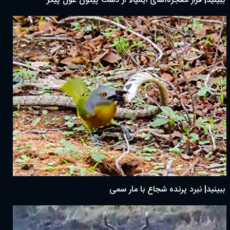
ببینید| فرار معجزه‌آسای ایمپالا از دست پیتون غول پیکر
ببینید| نبرد پرنده شجاع با مار سمی