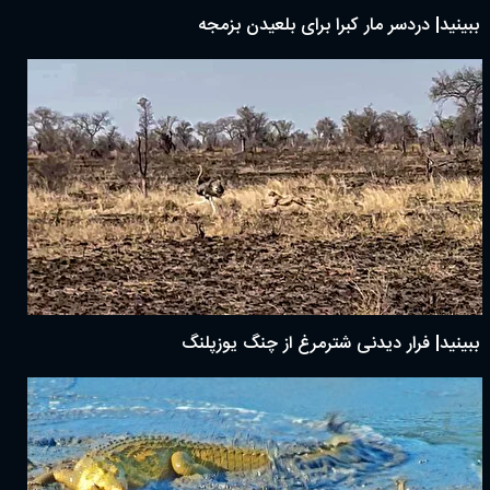
ببینید| دردسر مار کبرا برای بلعیدن بزمجه
ببینید| فرار دیدنی شترمرغ از چنگ یوزپلنگ