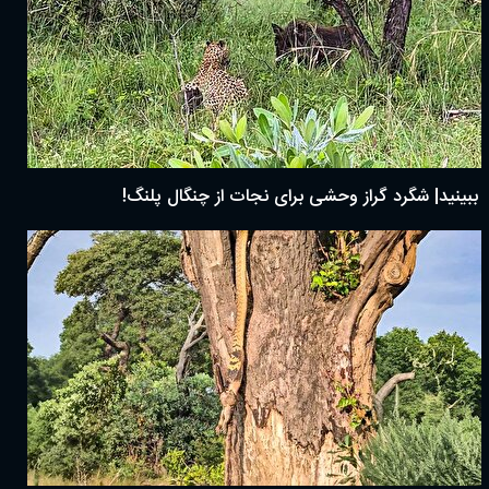
ببینید| شگرد گراز وحشی برای نجات از چنگال پلنگ!