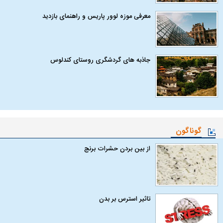
معرفی موزه لوور پاریس و راهنمای بازدید
جاذبه های گردشگری روستای کندلوس
گوناگون
از بین بردن حشرات برنج
تاثیر استرس بر بدن