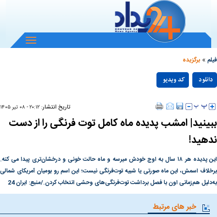
باز
و
»
بسته
فیلم
برگزیده
کردن
Play
منو
دانلود
کد ویدیو
null
Video
تاریخ انتشار:
۲۰:۱۲ - ۰۸ تير ۱۴۰۵
ببینید| امشب پدیده ماه کامل توت‌ فرنگی را از دست
ندهید!
این پدیده هر ۱۸ سال به اوج خودش میرسه و ماه حالت خونی و درخشان‌تری پیدا می‌ کنه.
برخلاف اسمش، این ماه صورتی یا شبیه توت‌فرنگی نیست؛ این اسم رو بومیان آمریکای شمالی
به‌دلیل هم‌زمانی اون با فصل برداشت توت‌فرنگی‌های وحشی انتخاب کردن./منبع: ایران 24
خبر های مرتبط