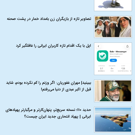
تصاویر تازه از بازیگران زن بامداد خمار در پشت صحنه
اپل با یک اقدام تازه کاربران ایرانی را غافلگیر کرد
ببینید| مهران غفوریان: اگر وزنم را کم نکرده بودم، شاید
قبل از اکبر عبدی از دنیا می‌رفتم!
حدید ۱۱۰؛ نسخه سریع‌تر، پنهان‌کارتر و مرگبارتر پهپادهای
ایرانی | پهپاد انتحاری جدید ایران چیست؟