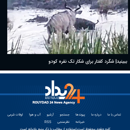
ببینید| شگرد کفتار برای شکار تک نفره کودو
تماس با ما
درباره ما
پیوندها
جستجو
آرشیو
آب و هوا
اوقات شرعی
خبرنامه
نظرسنجی
RSS
کلیه حقوق محفوظ است،استفاده از مطالب با ذکر منبع بلامانع است