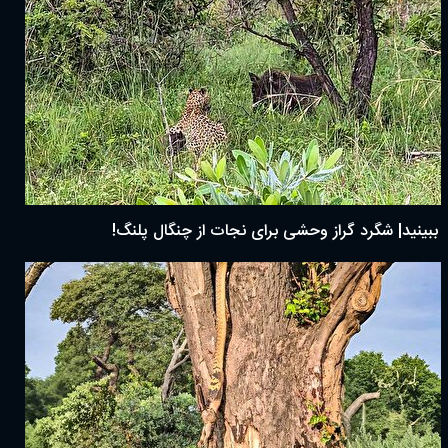
ببینید| شگرد گراز وحشی برای نجات از چنگال پلنگ!