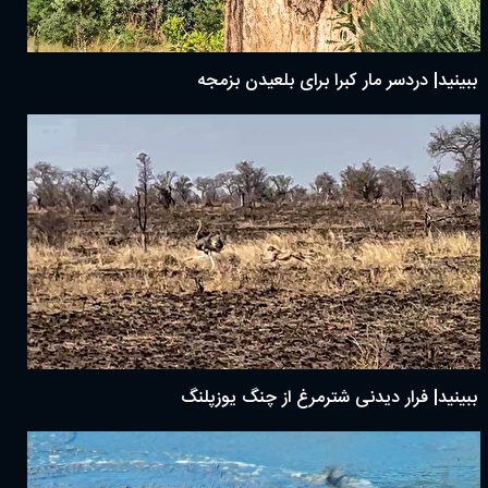
ببینید| دردسر مار کبرا برای بلعیدن بزمجه
ببینید| فرار دیدنی شترمرغ از چنگ یوزپلنگ