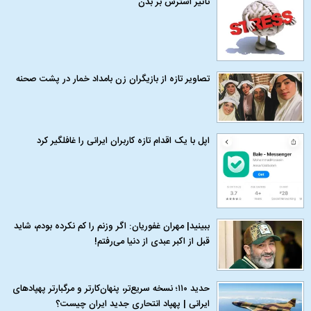
تاثیر استرس بر بدن
تصاویر تازه از بازیگران زن بامداد خمار در پشت صحنه
اپل با یک اقدام تازه کاربران ایرانی را غافلگیر کرد
ببینید| مهران غفوریان: اگر وزنم را کم نکرده بودم، شاید
قبل از اکبر عبدی از دنیا می‌رفتم!
حدید ۱۱۰؛ نسخه سریع‌تر، پنهان‌کارتر و مرگبارتر پهپادهای
ایرانی | پهپاد انتحاری جدید ایران چیست؟