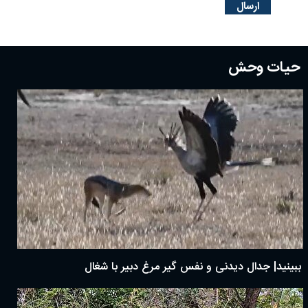
حیات وحش
ببینید| جدال دیدنی و نفس گیر مرغ دبیر با شغال