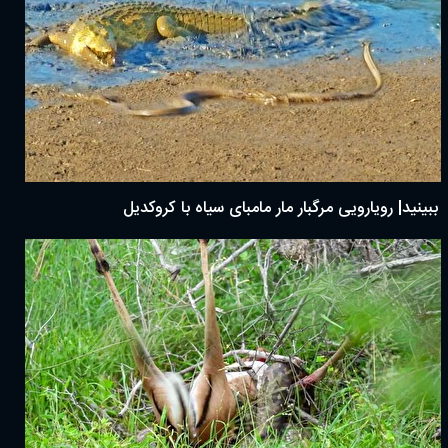
ببینید| رویارویی مرگبار مار مامبای سیاه با کروکدیل