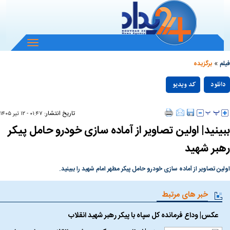
باز
و
»
بسته
فیلم
برگزیده
کردن
Play
منو
دانلود
کد ویدیو
null
Video
تاریخ انتشار:
۰۱:۴۷ - ۱۲ تير ۱۴۰۵
ببینید| اولین تصاویر از آماده سازی خودرو حامل پیکر
رهبر شهید
اولین تصاویر از آماده سازی خودرو حامل پیکر مطهر امام شهید را ببینید.
خبر های مرتبط
عکس| وداع فرمانده کل سپاه با پیکر رهبر شهید انقلاب