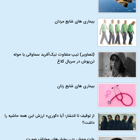
بیماری‌ های شایع مردان
(تصاویر) تیپ متفاوت نیک‌آفرید سماواتی با حوله
تن‌پوش در سریال کلاغ
بیماری‌ های شایع زنان
از توقیف تا انتشار؛ آیا «کوری» ارزش این همه حاشیه را
داشت؟
علت جوش زدن بخش‌های مختلف صورت