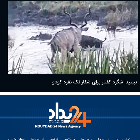
ببینید| شگرد کفتار برای شکار تک نفره کودو
تماس با ما
درباره ما
پیوندها
جستجو
آرشیو
آب و هوا
اوقات شرعی