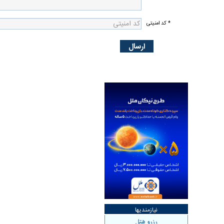
* کد امنیتی
نیازمندیها
رزرو هتل