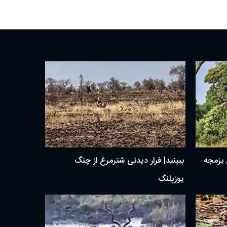
ن بزمجه
ببینید| فرار دیدنی شترمرغ از چنگ
یوزپلنگ