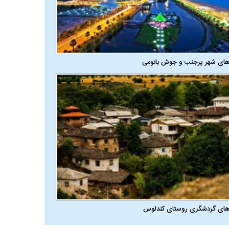
های شهر پرجنب و جوش باتومی
های گردشگری روستای کندلوس