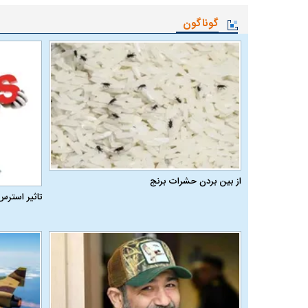
گوناگون
از بین بردن حشرات برنج
تاثیر استرس