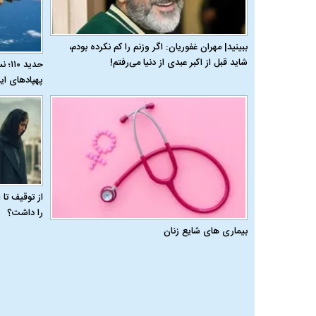
ببینید| مهران غفوریان: اگر وزنم را کم نکرده بودم،
شاید قبل از اکبر عبدی از دنیا می‌رفتم!
حدید
پهپادهای ای
از توقیف تا
را داشت؟
بیماری‌ های شایع زنان