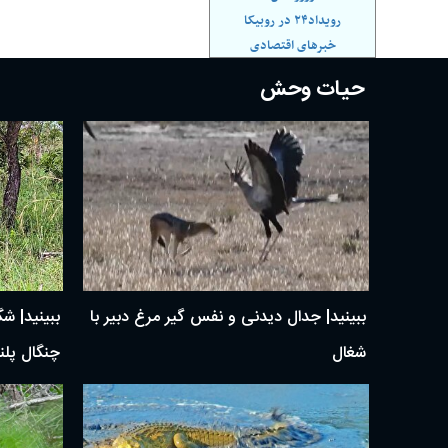
رویداد۲۴ در روبیکا
خبرهای اقتصادی
حیات وحش
ببینید| جدال دیدنی و نفس گیر مرغ دبیر با
ببینید| ش
شغال
چنگال پلن