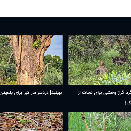
گرد گراز وحشی برای نجات از
ببینید| دردسر مار کبرا برای بلعید
گ!