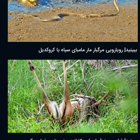
ببینید| رویارویی مرگبار مار مامبای سیاه با کروکدیل