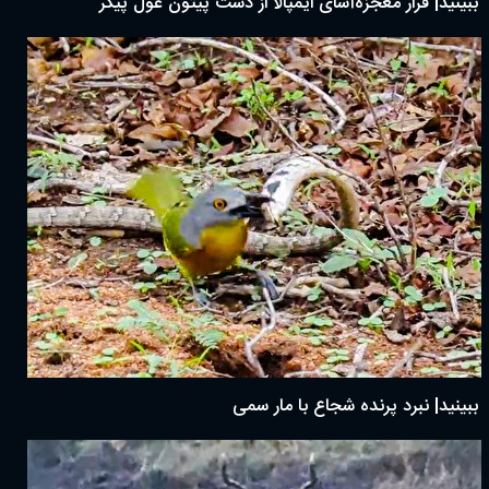
ببینید| فرار معجزه‌آسای ایمپالا از دست پیتون غول پیکر
ببینید| نبرد پرنده شجاع با مار سمی