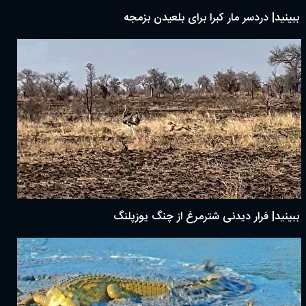
ببینید| دردسر مار کبرا برای بلعیدن بزمجه
ببینید| فرار دیدنی شترمرغ از چنگ یوزپلنگ