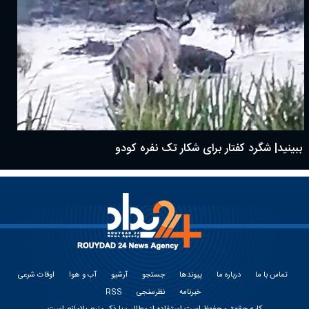
ببینید| شگرد کفتار برای شکار تک نفره کودو
تماس با ما
درباره ما
پیوندها
جستجو
آرشیو
آب و هوا
اوقات شرعی
خبرنامه
نظرسنجی
RSS