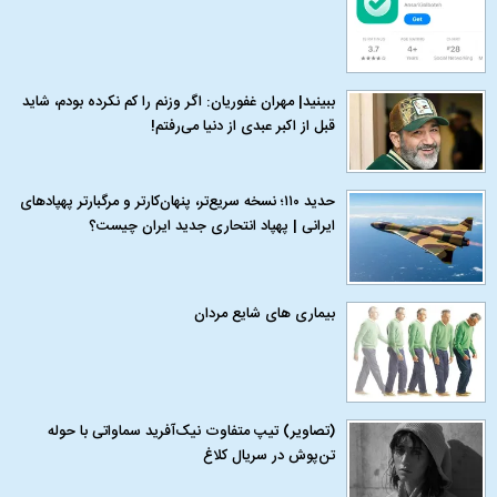
ببینید| مهران غفوریان: اگر وزنم را کم نکرده بودم، شاید
قبل از اکبر عبدی از دنیا می‌رفتم!
حدید ۱۱۰؛ نسخه سریع‌تر، پنهان‌کارتر و مرگبارتر پهپادهای
ایرانی | پهپاد انتحاری جدید ایران چیست؟
بیماری‌ های شایع مردان
(تصاویر) تیپ متفاوت نیک‌آفرید سماواتی با حوله
تن‌پوش در سریال کلاغ