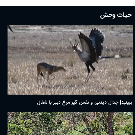
حیات وحش
ببینید| جدال دیدنی و نفس گیر مرغ دبیر با شغال