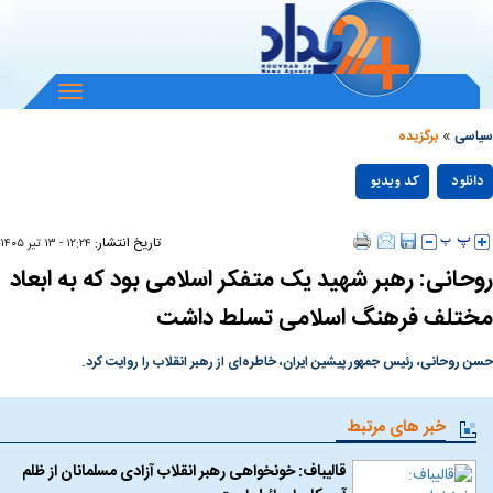
باز
و
»
بسته
سیاسی
برگزیده
کردن
Play
منو
دانلود
کد ویدیو
null
Video
تاریخ انتشار:
۱۲:۲۴ - ۱۳ تير ۱۴۰۵
روحانی: رهبر شهید یک متفکر اسلامی بود که به ابعاد
مختلف فرهنگ اسلامی تسلط داشت
حسن روحانی، رئیس جمهور پیشین ایران، خاطره‌ای از رهبر انقلاب را روایت کرد.
خبر های مرتبط
قالیباف: خونخواهی رهبر انقلاب آزادی مسلمانان از ظلم