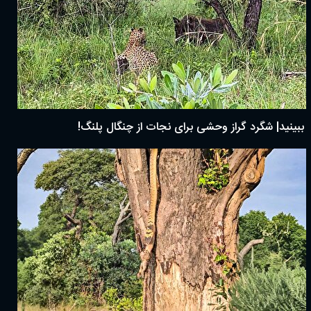
ببینید| شگرد گراز وحشی برای نجات از چنگال پلنگ!