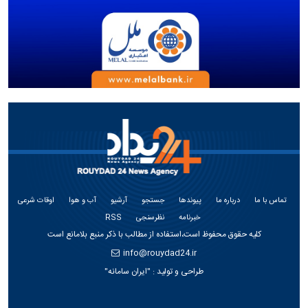
تماس با ما
درباره ما
پیوندها
جستجو
آرشیو
آب و هوا
اوقات شرعی
خبرنامه
نظرسنجی
RSS
کلیه حقوق محفوظ است،استفاده از مطالب با ذکر منبع بلامانع است
info@rouydad24.ir
طراحی و تولید :
"ایران سامانه"