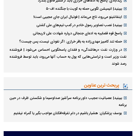
زیدآبادی: پاسخ به ادعا‌های خرازی باید از مسیر قانون بگذرد
ببینید| انیمیشن لگویی حمله به کویت با جنگنده اف-۵
اینفانتینو می‌رود، تاج می‌ماند | فوتبال ایران جای عجیبی است!
ببینید| نصب تصاویر رسول خادم در کمپ تیم‌های ملی کشتی
پاسخ قوه قضاییه به ادعای جنجالی درباره شهادت علی لاریجانی
حمله تند کامبیز مهدی‌زاده به باقر خرازی: اگر نفوذی نیست، پس چیست؟
در وزارت نفت «رهاشدگی» و فقدان پاسخگویی احساس می‌شود | فروشنده
نفت وزیر است و تراستی‌هایی که پول به حساب آنها می‌رود، باید توسط فروشنده
رصد شوند
پربحث ترین عناوین
ببینید| عصبانیت عجیب داور برنامه سرآشپز صداوسیما و شکستن ظرف در حین
برنامه
یوسف پزشکیان: هشیار باشیم در دام تفرقه‌افکنان مواجب بگیر یا گمراه نیفتیم