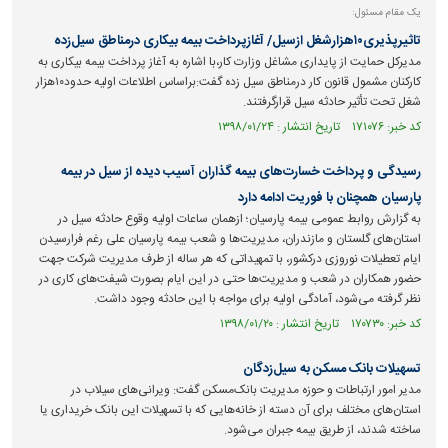
یک مقام مسئول:
تاثیرپذیری۱۰هزارشغل ازسیل/ آغازپرداخت بیمه بیکاری درمناطق سیل‌زده
مدیرکل حمایت از پایداری مشاغل وزارت کار،با اشاره به آغاز پرداخت بیمه بیکاری به
کارکنان مشمول قانون کار درمناطق سیل زده گفت:براساس اطلاعات اولیه حدود۱۰هزار
شغل تحت تأثیر حادثه سیل قرارگرفتند.
کد خبر: ۱۷۱۰۷۶ تاریخ انتشار : ۱۳۹۸/۰۱/۲۴
رسیدگی و پرداخت خسارت‌های بیمه گذاران آسیب دیده از سیل در بیمه
پارسیان همچنان با فوریت ادامه دارد
به گزارش روابط عمومی بیمه پارسیان؛ ازهمان ساعات اولیه وقوع حادثه سیل در
استان‌های گلستان و مازندران، مدیریت‌ها و شعب بیمه پارسیان علی رغم فرارسیدن
ایام تعطیلات نوروزی درکشور، با تمهیداتی که هر ساله از طرف مدیریت شرکت جهت
حضور همکاران در شعب و مدیریت‌ها حتی در این ایام بصورت شیفت‌های کاری در
نظر گرفته می‌شود، آمادگی اولیه برای مواجه با این حادثه وجود داشت.
کد خبر: ۱۷۰۷۳۰ تاریخ انتشار : ۱۳۹۸/۰۱/۲۰
تسهیلات بانک مسکن به سیل‌زدگان
مدیر امور ارتباطات و حوزه مدیریت بانک‌مسکن گفت: ویرانی‌های سیلاب در
استان‌های مختلف برای آن دسته از خانه‌هایی که با تسهیلات این بانک خریداری یا
ساخته شدند، از طریق بیمه جبران می‌شود.