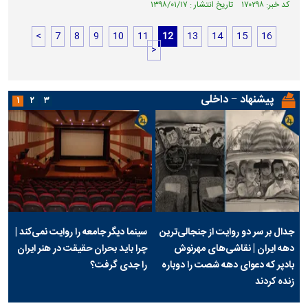
کد خبر: ۱۷۰۲۹۸ تاریخ انتشار : ۱۳۹۸/۰۱/۱۷
<
7
8
9
10
11
12
13
14
15
16
>
پیشنهاد − داخلی
۱
۲
۳
جدال بر سر دو روایت از جنجالی‌ترین
سینما دیگر جامعه را روایت نمی‌کند |
دهه ایران | نقاشی‌های مهرنوش
چرا باید بحران حقیقت در هنر ایران
بادپر که دعوای دهه شصت را دوباره
را جدی گرفت؟
زنده کردند