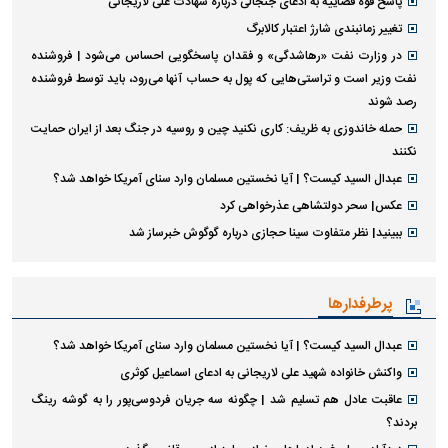
پاسخ قوه قضاییه به ادعای جنجالی درباره شهادت علی لاریجانی
تغییر زمانبندی‌ شارژ اعتبار کالابرگ
در وزارت نفت «رهاشدگی» و فقدان پاسخگویی احساس می‌شود | فروشنده
نفت وزیر است و تراستی‌هایی که پول به حساب آنها می‌رود، باید توسط فروشنده
رصد شوند
حمله خاندوزی به ظریف: کاری نکنید چین و روسیه در جنگ بعد از ایران حمایت
نکنند
عبدال السید کیست؟ | آیا نخستین مسلمان وارد سنای آمریکا خواهد شد؟
عکس| سحر دولتشاهی عذرخواهی کرد
ببینید| نظر متفاوت سینا حجازی درباره گوگوش خبرساز شد
پرطرفدارها
عبدال السید کیست؟ | آیا نخستین مسلمان وارد سنای آمریکا خواهد شد؟
واکنش خانواده شهید علی لاریجانی به ادعای اسماعیل کوثری
عاقبت عادل هم تسلیم شد | چگونه سه جریان فردوسی‌پور را به گوشه رینگ
بردند؟