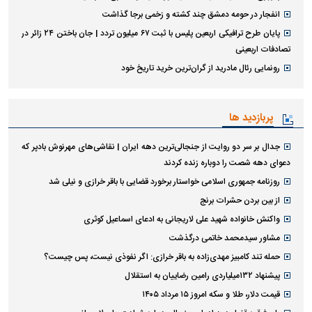
انفجار در حومه دمشق چند کشته و زخمی برجا گذاشت
پایان طرح ترافیکی اربعین پلیس با ثبت ۶۷ میلیون تردد | جان باختن ۲۴ زائر در
تصادفات اربعینی
رونمایی رئال مادرید از گران‌ترین خرید تاریخ خود
پربازدید ها
جدال بر سر دو روایت از جنجالی‌ترین دهه ایران | نقاشی‌های مهرنوش بادپر که
دعوای دهه شصت را دوباره زنده کردند
روزنامه جمهوری اسلامی خواستار برخورد قضایی با باقر خرازی و نیلی شد
از بین بردن حشرات برنج
واکنش خانواده شهید علی لاریجانی به ادعای اسماعیل کوثری
مشاور سیدمحمد خاتمی درگذشت
حمله تند کامبیز مهدی‌زاده به باقر خرازی: اگر نفوذی نیست، پس چیست؟
پیشنهاد ۱۳۲میلیاردی رامین رضاییان به استقلال
قیمت دلار، طلا و سکه امروز ۱۵ مرداد ۱۴۰۵