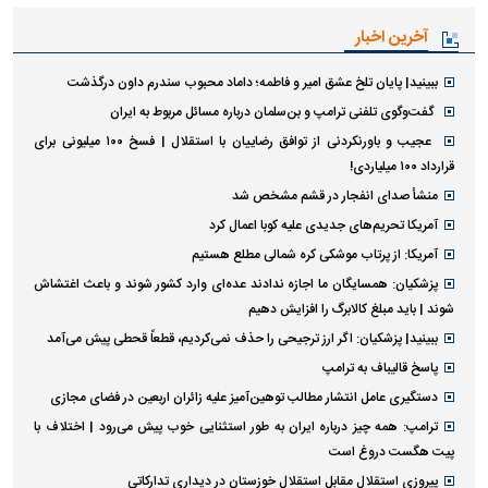
آخرین اخبار
ببینید| پایان تلخ عشق امیر و فاطمه؛ داماد محبوب سندرم داون درگذشت
گفت‌وگوی تلفنی ترامپ و بن‌سلمان درباره مسائل مربوط به ایران
عجیب و باورنکردنی از توافق رضاییان با استقلال | فسخ ۱۰۰ میلیونی برای
قرارداد ۱۰۰ میلیاردی!
منشأ صدای انفجار در قشم مشخص شد
آمریکا تحریم‌های جدیدی علیه کوبا اعمال کرد
آمریکا: از پرتاب موشکی کره شمالی مطلع هستیم
پزشکیان: همسایگان ما اجازه ندادند عده‌ای وارد کشور شوند و باعث اغتشاش
شوند | باید مبلغ کالابرگ را افزایش دهیم
ببینید| پزشکیان: اگر ارز ترجیحی را حذف نمی‌کردیم، قطعاً قحطی پیش می‌آمد
پاسخ قالیباف به ترامپ
دستگیری عامل انتشار مطالب توهین‌آمیز علیه زائران اربعین در فضای مجازی
ترامپ: همه چیز درباره ایران به طور استثنایی خوب پیش می‌رود | اختلاف با
پیت هگست دروغ است
پیروزی استقلال مقابل استقلال خوزستان در دیداری تدارکاتی