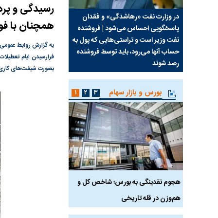
رسیدگی و پرد
سیما علیه
در وزارت نفت «رهاشدگی» و فقدان
چرا رویای آمریکایی سرن
همچنان با فور
پاسخگویی احساس می‌شود | فروشنده
نابودی محور مقاومت تع
نفت وزیر است و تراستی‌هایی که پول به
پرد
به گزارش روابط عمومی ب
حساب آنها می‌رود، باید توسط فروشنده
واشنگتن را زمین زد
فرارسیدن ایام تعطیلات
رصد شوند
بصورت شیفت‌های کاری در
بورس و بازار سهام
۱
۲
۳
رس
هجوم نقدینگی به بورس؛ شاخص کل و
بورس تهران رکورد شکس
هم‌وزن در قله تاریخی