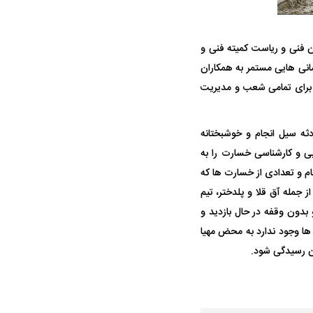
ن فنی و ریاست کمیته فنی و
انی هایی مستمر به همکاران
برای
تمامی شعب و مدیریت
ه سیل انجام و خوشبختانه
ه سریع‌تر، پنهان‌کارتر و
هواپیمای مرموز E-11A BACN چیست؟
ابی و کارشناسی خسارت را به
یرانی | پهپاد انتحاری
ام و تعدادی از خسارت ها که
؟
 جمله آق قلا و پلدختر، تیم
بدون وقفه در حال بازدید و
 ها وجود ندارد به محض مهیا
ن رسیدگی شود.