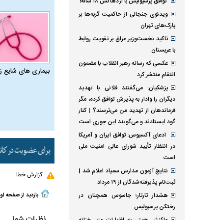
توافق پرسپولیس با اژدهاکش ۱۸ ساله!
ویدئوی جنجالی از حاکمیت گربه‌ها بر
پارک‌های تهران
تاکید نخست‌وزیر عراق بر تقویت روابط
با عربستان
عکسی که رسانه رهبر انقلاب با مضمون
بیماری‌ های شایع ز
انتقام منتشر کرد
پزشکیان: می‌گفتند فلانی با تهدید
دیگران را وادار به پذیرش توافق کرده، مگر
فرماندهان از تهدید من می‌ترسند؟ | کنار
گود ایستادند و می‌گویند این جوری است
ادعای آکسیوس: توافق ایران و آمریکا
در انتظار تأیید شورای عالی امنیت ملی
است
نتایج آزمون مدارس سمپاد اعلام شد |
گزارش خطا
ثبت‌نام پذیرفته‌شدگان از ۱۹ مرداد
هشدار تارتار؛ جاسوس همچنان در
بازدید از صفحه او
رختکن پرسپولیس
نظرات شما