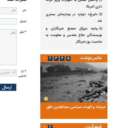
واکنش همتی به اظهارات وزیر خزانه
داری آمریکا
نام
«ایرج» دوباره در بیمارستان بستری
شد
ایمیل
بیانیه دبیرکل مجمع خبرنگاران و
* نظر
نویسندگان دفاع مقدس و مقاومت به
مناسبت روز خبرنگار
عکس‌نوشت
۱
۲
۳
۴
۵
* کد
امنیتی
ضا تختی و
مرصاد و الهیات سیاسی مجاهدین خلق
آخرین پرده از حیات سی
روایتی از آخرین مصاحبه‌
فیلم‌گردی
۱
۲