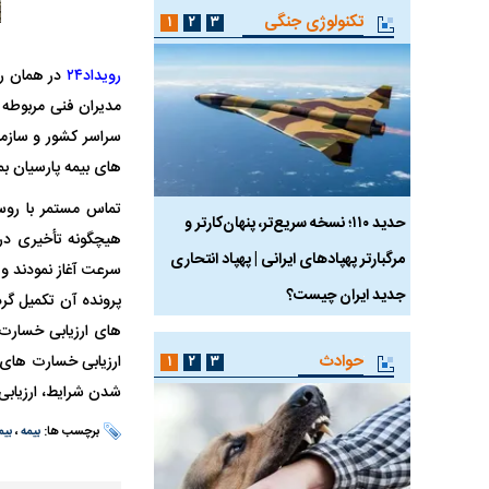
تکنولوژی جنگی
۱
۲
۳
رویداد۲۴
در همان رو
مدیران فنی مربوطه 
سراسر کشور و سازما
های بیمه پارسیان ب
تماس مستمر با روس
 ماسک
حدید ۱۱۰؛ نسخه سریع‌تر، پنهان‌کارتر و
هواپیمای مرموز E-11A BACN چیست؟
هیچگونه تأخیری در ک
مرگبارتر پهپادهای ایرانی | پهپاد انتحاری
سرعت آغاز نمودند و ت
جدید ایران چیست؟
پرونده آن تکمیل گرد
های ارزیابی خسارت 
حوادث
ارزیابی خسارت های ا
۱
۲
۳
شدن شرایط، ارزیابی
برچسب ها:
بیمه
،
بیم