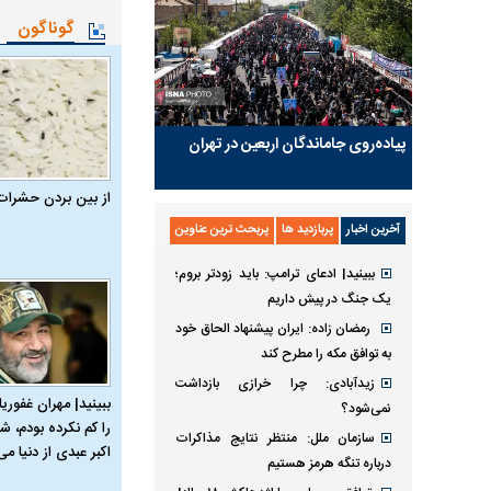
گوناگون
پیاده‌روی جاماندگان اربعین در تهران
از بین بردن حشرات
آخرین اخبار
پربازدید ها
پربحث ترین عناوین
ببینید| ادعای ترامپ: باید زودتر بروم؛
یک جنگ در پیش داریم
رمضان زاده: ایران پیشنهاد الحاق خود
به توافق مکه را مطرح کند
زیدآبادی: چرا خرازی بازداشت
ببینید| مهران غفوریا
نمی‌شود؟
را کم نکرده بودم، شا
سازمان ملل: منتظر نتایج مذاکرات
اکبر عبدی از دنیا می‌
درباره تنگه هرمز هستیم