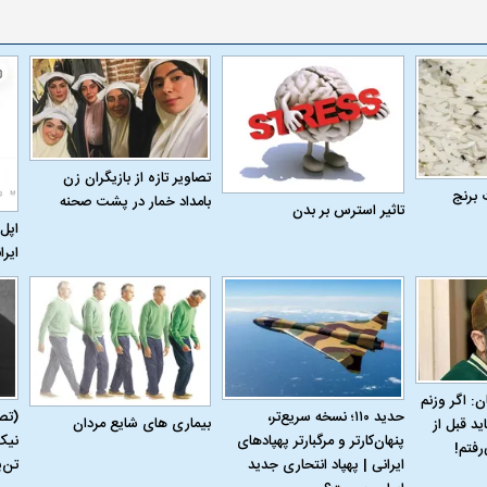
تصاویر تازه از بازیگران زن
 برنج
بامداد خمار در پشت صحنه
تاثیر استرس بر بدن
اپل 
ایرا
ن: اگر وزنم
حدید ۱۱۰؛ نسخه سریع‌تر،
(تص
بیماری‌ های شایع مردان
ید قبل از
پنهان‌کارتر و مرگبارتر پهپادهای
نیک
رفتم!
ایرانی | پهپاد انتحاری جدید
تن‌