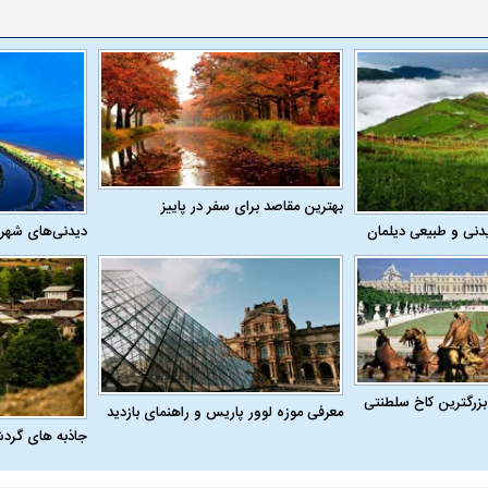
واژگونی مرگبار سمند در اصفهان | ۴ نفر
عکس| ماجرای کشف جسد ناشناس که
توسط حیوانات خورده شد
زنگ خطر دوباره به
بهترین مقاصد برای سفر در پاییز
دنی و طبیعی دیلمان
دیدنی‌های شهر
وان پرسپولیس
پیشنهاد ۱۳۲میلیاردی رامین رضاییان به
بازگشت اندونگ به
استقلال
هافبک گابنی در آس
بزرگترین کاخ سلطنتی
معرفی موزه لوور پاریس و راهنمای بازدید
جاذبه های گرد