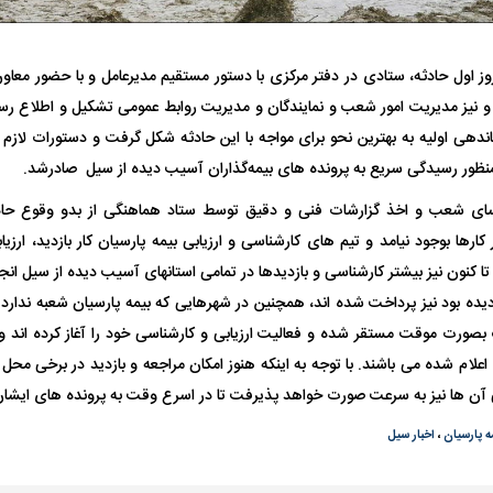
ز اول حادثه، ستادی در دفتر مرکزی با دستور مستقیم مدیرعامل و با حضور معاو
و نیز مدیریت امور شعب و نمایندگان و مدیریت روابط عمومی تشکیل و اطلاع رس
ندهی اولیه به بهترین نحو برای مواجه با این حادثه شکل گرفت و دستورات لازم 
منظور رسیدگی سریع به پرونده های بیمه‌گذاران آسیب دیده از سیل صادرشد.
ای شعب و اخذ گزارشات فنی و دقیق توسط ستاد هماهنگی از بدو وقوع حادث
فضاپیمای «استارشیپ» ایلان ماسک
حدید ۱۱۰؛ نسخ
ارها بوجود نیامد و تیم های کارشناسی و ارزیابی بیمه پارسیان کار بازدید، ارزی
چیست؟
مرگبارتر پهپادهای ا
ا کنون نیز بیشتر کارشناسی و بازدیدها
در تمامی استانهای آسیب دیده از سیل انج
جدید ایران چیست
یده بود نیز پرداخت شده اند، همچنین در شهرهایی که بیمه پارسیان شعبه ندارد از
بصورت موقت مستقر شده و فعالیت ارزیابی و کارشناسی خود را آغاز کرده اند و 
علام شده می باشند. با توجه به اینکه هنوز امکان مراجعه و بازدید در برخی محل
 آن ها نیز به سرعت صورت خواهد پذیرفت تا در اسرع وقت به پرونده های ایشا
ه پارسیان
،
اخبار سیل