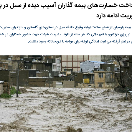
اخت خسارت‌های بیمه گذاران آسیب دیده از سیل در ب
گونی رژیم و
مطالعه رفتار هیستریک صدا و سیما علیه
در وزارت نفت «ر
یت ادامه دارد
بیر نشد؟ | پشت
کمپین نه به اعدام
پاسخگویی احساس 
ه تجارت پهپاد‌ ۱۵۰۰ دلاری که
نفت وزیر است و ت
یمه پارسیان؛ ازهمان ساعات اولیه وقوع حادثه سیل در استان‌های گلستان و مازندران، مدیریت
حساب آنها می‌رود
 نوروزی درکشور، با تمهیداتی که هر ساله از طرف مدیریت شرکت جهت حضور همکاران در شع
رصد شوند
 نظر گرفته می‌شود، آمادگی اولیه برای مواجه با این حادثه وجود داشت.
ت
سیگنال مثبت دیپلماسی به بورس
هجوم نقدینگی به
هم‌وزن در قله تار