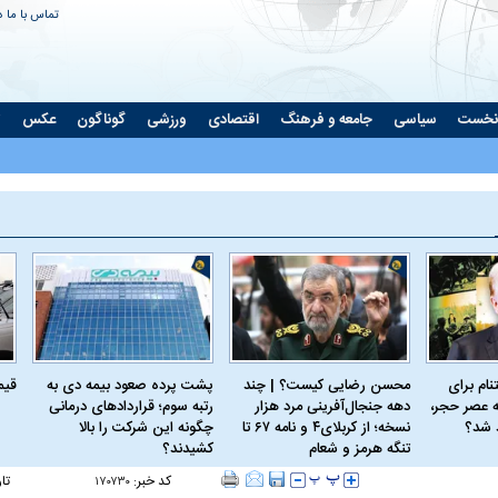
تماس با ما
د
نخست
سیاسی
جامعه و فرهنگ
اقتصادی
ورزشی
گوناگون
عکس
ت
ام برای
محسن رضایی کیست؟ | چند
پشت پرده صعود بیمه دی به
قیمت 
 عصر حجر،
دهه جنجال‌آفرینی مرد هزار
رتبه سوم؛ قراردادهای درمانی
د شد؟
نسخه؛ از کربلای۴ و نامه ۶۷ تا
چگونه این شرکت را بالا
تنگه هرمز و شعام
کشیدند؟
کد خبر:
تا
۱۷۰۷۳۰