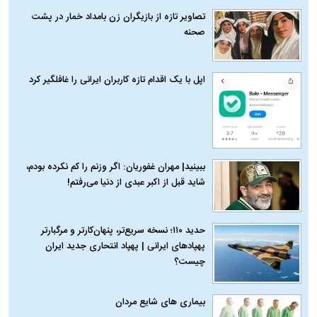
تصاویر تازه از بازیگران زن بامداد خمار در پشت
صحنه
اپل با یک اقدام تازه کاربران ایرانی را غافلگیر کرد
ببینید| مهران غفوریان: اگر وزنم را کم نکرده بودم،
شاید قبل از اکبر عبدی از دنیا می‌رفتم!
حدید ۱۱۰؛ نسخه سریع‌تر، پنهان‌کارتر و مرگبارتر
پهپادهای ایرانی | پهپاد انتحاری جدید ایران
چیست؟
بیماری‌ های شایع مردان