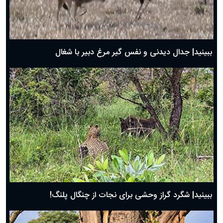
دعای روز اول ماه مبارک رمضان، ۳۰ بهمن ۱۴۰۴
حضرت زینب(س) چگونه از دنیا رفت؟
بهترین پیامک تبریک روز پدر ۱۴۰۴؛ جملات زیبا و صمیمانه
روز پدر ۱۴۰۴ چه روزی است؟
ببینید| جدال دیدنی و نفس گیر مرغ دبیر با شغال
ببینید| شگرد گراز وحشی برای نجات از چنگال پلنگ!