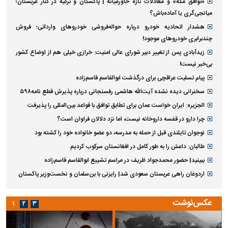
«توافق مکه» و معادلات تازه خاورمیانه | پاکستان و ترکیه در کنار عربستان؛
میانجی‌گری یا آماده‌باش؟
هشدار اتحادیه خودرو درباره حواله‌فروشی خودروهای وارداتی‌؛ فروش
چندبرابری خودروهای موجود!
زیدآبادی پس از تغییر دبیر شورای عالی امنیت: خرازی خیلی هم از اوضاع کشور
بی‌خبر نیست!
پیام تسلیت عراقچی برای درگذشت ابوالقاسم قاسم‌زاده
سخنرانی دیده نشده آیت‌الله هاشمی رفسنجانی درباره پذیرش قطع نامه۵۹۸
الجزیره: ایران خواست عمان برای تطابق توافق با قواعد بین‌المللی را پذیرفت
چرا دارو در قفسه داروخانه نیست، اما نزد دلالان فراوان است؟
نوجوان تایلندی قبل از حمله به مدرسه، دو عضو خانواده خود را کشته بود
طالبان: داعش را به طور کامل در افغانستان سرکوب کردیم
ببینید| حضور محمدجواد ظریف در مراسم تشییع ابوالقاسم قاسم‌زاده
اردوغان راهی عربستان سعودی شد| رایزنی با بن‌سلمان و نخست‌وزیر پاکستان
عکس‌نوشت
۱
۲
۳