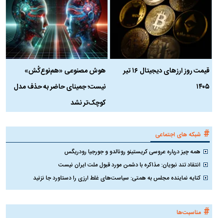
قیمت روز ارز‌های دیجیتال ۱۶ تیر
هوش مصنوعی «هم‌نوع‌کُش»
چ
۱۴۰۵
نیست؛ جمینای حاضر به حذف مدل
ک
کوچک‌تر نشد
#
شبکه های اجتماعی
همه چیز درباره عروسی کریستینو رونالدو و جورجیا رودریگس
انتقاد تند نبویان: مذاکره با دشمن مورد قبول ملت ایران نیست
کنایه نماینده مجلس به همتی: سیاست‌های غلط ارزی را دستاورد جا نزنید
#
مناسبت‌ها