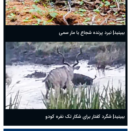
ببینید| نبرد پرنده شجاع با مار سمی
ببینید| شگرد کفتار برای شکار تک نفره کودو