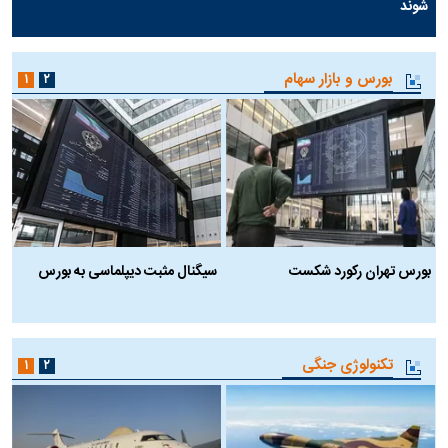
شوند
بورس و بازار سهام
۱
۲
بورس تهران رکورد شکست
سیگنال مثبت دیپلماسی به بورس
ب
تکنولوژی جنگی
۱
۲