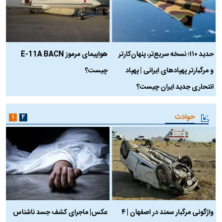
حدید ۱۱۰؛ نسخه سریع‌تر، پنهان‌کارتر
هواپیمای مرموز E-11A BACN
ف
و مرگبارتر پهپادهای ایرانی | پهپاد
چیست؟
م
انتحاری جدید ایران چیست؟
حوادث
۱
۲
واژگونی مرگبار سمند در اصفهان | ۴
عکس| ماجرای کشف جسد ناشناس