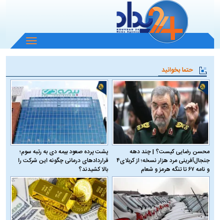
باز
و
بسته
حتما بخوانید
کردن
منو
محسن رضایی کیست؟ | چند دهه
پشت پرده صعود بیمه دی به رتبه سوم؛
جنجال‌آفرینی مرد هزار نسخه؛ از کربلای۴
قراردادهای درمانی چگونه این شرکت را
و نامه ۶۷ تا تنگه هرمز و شعام
بالا کشیدند؟