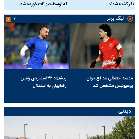
نفر کشته شدند
که توسط حیوانات خورده شد
گ
لیگ برتر
۱
۲
مقصد احتمالی مدافع جوان
پیشنهاد ۱۳۲میلیاردی رامین
پرسپولیس مشخص شد
رضاییان به استقلال
دیدنی