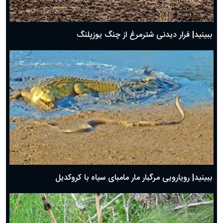
ببینید| فرار دیدنی شترمرغ از چنگ یوزپلنگ
ببینید| رویارویی مرگبار مار مامبای سیاه با کروکدیل