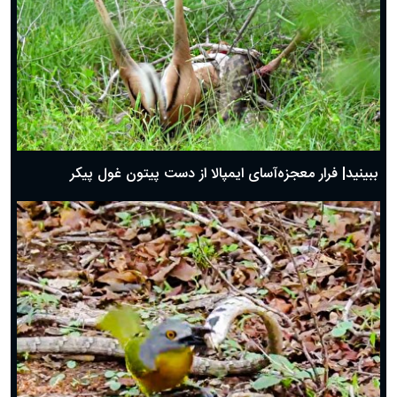
ببینید| فرار معجزه‌آسای ایمپالا از دست پیتون غول پیکر