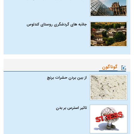
جاذبه های گردشگری روستای کندلوس
گوناگون
از بین بردن حشرات برنج
تاثیر استرس بر بدن