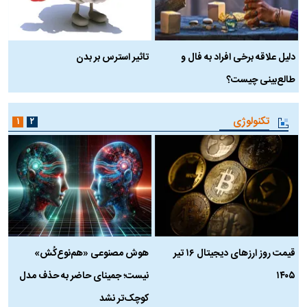
دلیل علاقه برخی افراد به فال و
تاثیر استرس بر بدن
ع
طالع‌بینی چیست؟
آ
تکنولوژی
۱
۲
قیمت روز ارز‌های دیجیتال ۱۶ تیر
هوش مصنوعی «هم‌نوع‌کُش»
چ
۱۴۰۵
نیست؛ جمینای حاضر به حذف مدل
ک
کوچک‌تر نشد