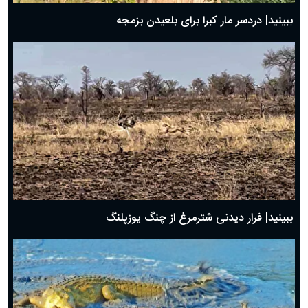
ببینید| دردسر مار کبرا برای بلعیدن بزمجه
ببینید| فرار دیدنی شترمرغ از چنگ یوزپلنگ