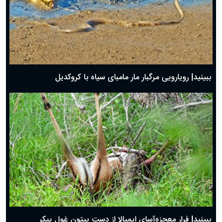
ببینید| رویارویی مرگبار مار مامبای سیاه با کروکدیل
ببینید| فرار معجزه‌آسای ایمپالا از دست پیتون غول پیکر