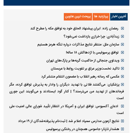
آخرین اخبار
پربازدید ها
پربحث ترین عناوین
رمضان زاده: ایران پیشنهاد الحاق خود به توافق مکه را مطرح کند
زیدآبادی: چرا خرازی بازداشت نمی‌شود؟
سازمان ملل: منتظر نتایج مذاکرات درباره تنگه هرمز هستیم
توافق پرسپولیس با اژدهاکش ۱۸ ساله!
ویدئوی جنجالی از حاکمیت گربه‌ها بر پارک‌های تهران
تاکید نخست‌وزیر عراق بر تقویت روابط با عربستان
عکسی که رسانه رهبر انقلاب با مضمون انتقام منتشر کرد
پزشکیان: می‌گفتند فلانی با تهدید دیگران را وادار به پذیرش توافق کرده، مگر
فرماندهان از تهدید من می‌ترسند؟ | کنار گود ایستادند و می‌گویند این جوری
است
ادعای آکسیوس: توافق ایران و آمریکا در انتظار تأیید شورای عالی امنیت ملی
است
نتایج آزمون مدارس سمپاد اعلام شد | ثبت‌نام پذیرفته‌شدگان از ۱۹ مرداد
هشدار تارتار؛ جاسوس همچنان در رختکن پرسپولیس