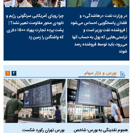
در وزارت نفت «رهاشدگی» و
چرا رویای آمریکایی سرنگونی رژیم و
فقدان پاسخگویی احساس می‌شود
نابودی محور مقاومت تعبیر نشد؟ |
| فروشنده نفت وزیر است و
پشت پرده تجارت پهپاد‌ ۱۵۰۰ دلاری
تراستی‌هایی که پول به حساب آنها
که واشنگتن را زمین زد
می‌رود، باید توسط فروشنده رصد
شوند
بورس و بازار سهام
۱
۲
هجوم نقدینگی به بورس؛ شاخص
بورس تهران رکورد شکست
س