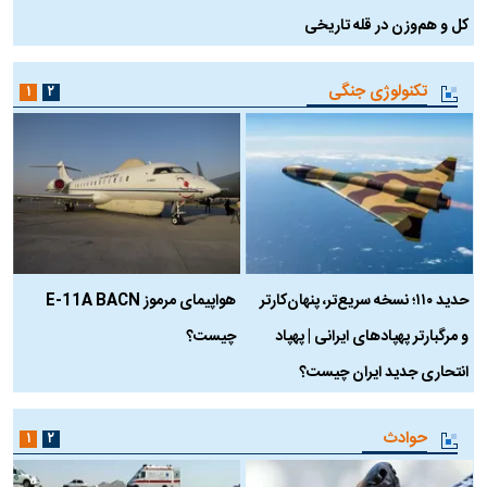
کل و هم‌وزن در قله تاریخی
تکنولوژی جنگی
۱
۲
حدید ۱۱۰؛ نسخه سریع‌تر، پنهان‌کارتر
هواپیمای مرموز E-11A BACN
ف
و مرگبارتر پهپادهای ایرانی | پهپاد
چیست؟
م
انتحاری جدید ایران چیست؟
حوادث
۱
۲