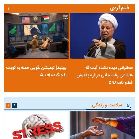
فیلم‌گردی
۱
سخنرانی دیده نشده آیت‌الله
ببینید| انیمیشن لگویی حمله به کویت
هاشمی رفسنجانی درباره پذیرش
با جنگنده اف-۵
قطع نامه۵۹۸
سلامت و زندگی
۱
۲