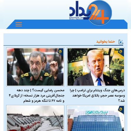
باز
و
بسته
حتما بخوانید
کردن
منو
درس‌های جنگ ویتنام برای ترامپ | چرا
محسن رضایی کیست؟ | چند دهه
وسوسه عصر حجر، باتلاق امریکا خواهد
جنجال‌آفرینی مرد هزار نسخه؛ از کربلای۴
شد؟
و نامه ۶۷ تا تنگه هرمز و شعام