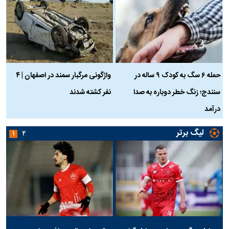
حمله ۶ سگ به کودک ۹ ساله در
واژگونی مرگبار سمند در اصفهان | ۴
ع
سنندج؛ زنگ خطر دوباره به صدا
نفر کشته شدند
ک
درآمد
لیگ برتر
۱
۲