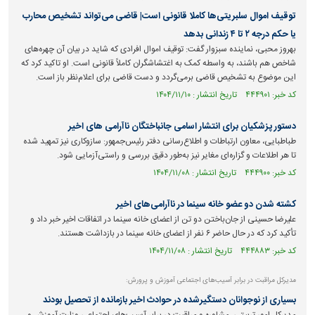
توقیف اموال سلبریتی‌ها کاملا قانونی است| قاضی می‌تواند تشخیص محارب
یا حکم درجه ۲ تا ۴ زندانی بدهد
بهروز محبی، نماینده سبزوار گفت: توقیف اموال‌ افرادی که شاید در بیان آن چهره‌های
شاخص هم باشند، به واسطه کمک به اغتشاشگران کاملاً قانونی است. او تاکید کرد که
این موضوع به تشخیص قاضی برمی‌گردد و دست قاضی برای اعلام‌نظر باز است.
کد خبر: ۴۴۴۹۰۱ تاریخ انتشار : ۱۴۰۴/۱۱/۱۰
دستور پزشکیان برای انتشار اسامی جانباختگان ناآرامی های اخیر
طباطبایی، معاون ارتباطات و اطلاع‌رسانی دفتر رئیس‌جمهور: سازوکاری نیز تمهید شده
تا هر اطلاعات و گزاره‌ای مغایر نیز به‌طور دقیق بررسی و راستی‌آزمایی شود.
کد خبر: ۴۴۴۹۰۰ تاریخ انتشار : ۱۴۰۴/۱۱/۰۸
کشته شدن دو عضو خانه سینما در ناآرامی‌های اخیر
علیرضا حسینی از جان‌باختن دو تن از اعضای خانه سینما در اتفاقات اخیر خبر داد و
تأکید کرد که در حال حاضر ۶ نفر از اعضای خانه سینما در بازداشت هستند.
کد خبر: ۴۴۴۸۸۳ تاریخ انتشار : ۱۴۰۴/۱۱/۰۸
مدیرکل مراقبت در برابر آسیب‌های اجتماعی آموزش و پرورش:
بسیاری از نوجوانان دستگیرشده در حوادث اخیر بازمانده از تحصیل بودند