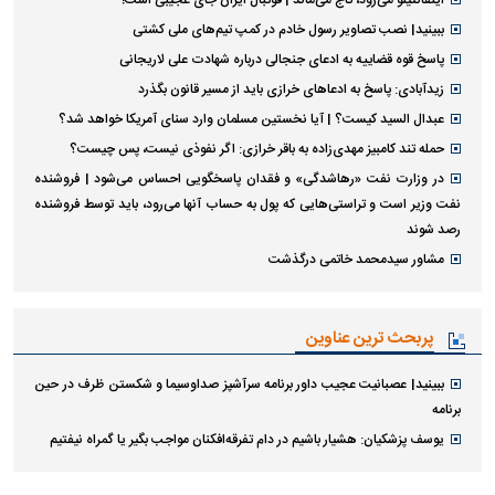
اینفانتینو می‌رود، تاج می‌ماند | فوتبال ایران جای عجیبی است!
ببینید| نصب تصاویر رسول خادم در کمپ تیم‌های ملی کشتی
پاسخ قوه قضاییه به ادعای جنجالی درباره شهادت علی لاریجانی
زیدآبادی: پاسخ به ادعا‌های خرازی باید از مسیر قانون بگذرد
عبدال السید کیست؟ | آیا نخستین مسلمان وارد سنای آمریکا خواهد شد؟
حمله تند کامبیز مهدی‌زاده به باقر خرازی: اگر نفوذی نیست، پس چیست؟
در وزارت نفت «رهاشدگی» و فقدان پاسخگویی احساس می‌شود | فروشنده
نفت وزیر است و تراستی‌هایی که پول به حساب آنها می‌رود، باید توسط فروشنده
رصد شوند
مشاور سیدمحمد خاتمی درگذشت
پربحث ترین عناوین
ببینید| عصبانیت عجیب داور برنامه سرآشپز صداوسیما و شکستن ظرف در حین
برنامه
یوسف پزشکیان: هشیار باشیم در دام تفرقه‌افکنان مواجب بگیر یا گمراه نیفتیم