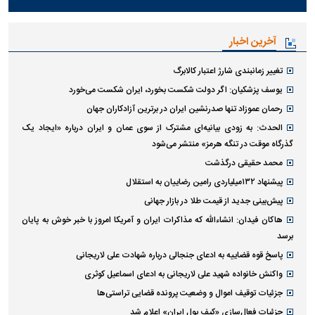
آخرین اخبار
تغییر زمانبندی‌ شارژ اعتبار کالابرگ
یوسف پزشکیان: اگر دولت شکست بخورد، ایران شکست می‌خورد
رحمان عموزاد تنها صدرنشین ایران در برترین آزادکاران جهان
الحدث: به زودی بیانیه‌ای مشترک از سوی عمان و ایران درباره «ایجاد یک
گذرگاه موقت در تنگه هرمز» منتشر می‌شود
محمد حقیقی درگذشت
پیشنهاد ۱۳۲میلیاردی رامین رضاییان به استقلال
پیش‌بینی جدید از قیمت طلا در بازار جهانی
هاکان فیدان: انشاءالله که مذاکرات ایران و آمریکا امروز با خبر خوش به پایان
برسد
پاسخ قوه قضاییه به ادعای جنجالی درباره شهادت علی لاریجانی
واکنش خانواده شهید علی لاریجانی به ادعای اسماعیل کوثری
جزئیات توقیف اموال و وضعیت پرونده قضایی تراستی‌ها
جزئیات فعال‌سازی «کیف پول ایران» اعلام شد