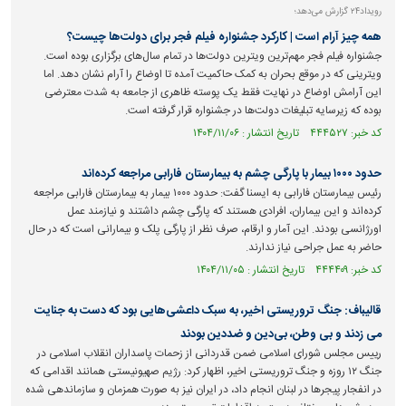
رویداد۲۴ گزارش می‌دهد؛
همه چیز آرام است | کارکرد جشنواره فیلم فجر برای دولت‌ها چیست؟
جشنواره فیلم فجر مهم‌ترین ویترین دولت‌ها در تمام سال‌های برگزاری بوده است.
ویترینی که در موقع بحران به کمک حاکمیت آمده تا اوضاع را آرام نشان دهد. اما
این آرامش اوضاع در نهایت فقط یک پوسته ظاهری از جامعه به شدت معترضی
بوده که زیرسایه تبلیغات دولت‌ها در جشنواره قرار گرفته است.
کد خبر: ۴۴۴۵۲۷ تاریخ انتشار : ۱۴۰۴/۱۱/۰۶
حدود ۱۰۰۰ بیمار با پارگی چشم به بیمارستان فارابی مراجعه کرده‌اند
رئیس بیمارستان فارابی به ایسنا گفت: حدود ۱۰۰۰ بیمار به بیمارستان فارابی مراجعه
کرده‌اند و این بیماران، افرادی هستند که پارگی چشم داشتند و نیازمند عمل
اورژانسی بودند. این آمار و ارقام، صرف نظر از پارگی پلک و بیمارانی است که در حال
حاضر به عمل جراحی نیاز ندارند.
کد خبر: ۴۴۴۴۰۹ تاریخ انتشار : ۱۴۰۴/۱۱/۰۵
قالیباف: جنگ تروریستی اخیر، به سبک داعشی‌هایی بود که دست به جنایت
می زدند و بی وطن، بی‌دین و ضددین بودند
رییس مجلس شورای اسلامی ضمن قدردانی از زحمات پاسداران انقلاب اسلامی در
جنگ ۱۲ روزه و جنگ تروریستی اخیر، اظهار کرد: رژیم صهیونیستی همانند اقدامی که
در انفجار پیجرها در لبنان انجام داد، در ایران نیز به صورت همزمان و سازماندهی شده