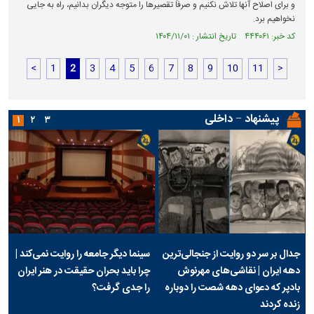
و برای اصلاح آنها تلاش نکنیم و صرفاً تقصیر‌ها را متوجه دیگران بدانیم، راه به جایی
نخواهیم برد.
کد خبر: ۴۴۴۰۶۱ تاریخ انتشار : ۱۴۰۴/۱۱/۰۱
<
1
2
3
4
5
6
7
8
9
10
11
>
پیشنهاد − داخلی
۱
۲
۳
جدال بر سر دو روایت از جنجالی‌ترین
سینما دیگر جامعه را روایت نمی‌کند |
دهه ایران | نقاشی‌های مهرنوش
چرا باید بحران حقیقت در هنر ایران
بادپر که دعوای دهه شصت را دوباره
را جدی گرفت؟
زنده کردند