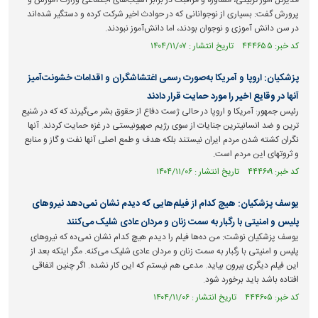
مدیرکل امور تربیتی، مشاوره و مراقبت در برابر آسیب‌های اجتماعی وزارت آموزش و
پرورش گفت: بسیاری از نوجوانانی که در حوادث اخیر شرکت کرده و دستگیر شده‌اند
در سن دانش آموزی و نوجوان بودند، اما دانش‌آموز نبودند.
کد خبر: ۴۴۴۶۵۵ تاریخ انتشار : ۱۴۰۴/۱۱/۰۷
پزشکیان: اروپا و آمریکا به‌صورت رسمی اغتشاشگران و اقدامات خشونت‌آمیز
آنها در وقایع اخیر را مورد حمایت قرار دادند
رئیس جمهور: آمریکا و اروپا در حالی ژست دفاع از حقوق بشر می‌گیرند که که در شنیع
ترین و ضد انسانیترین جنایات از سوی رژیم صهیونیستی در غزه حمایت کردند. آنها
نگران کشته شدن مردم ایران نیستند بلکه هدف و طمع اصلی آنها نفت و گاز و منابع
و ثروتهای این مردم است.
کد خبر: ۴۴۴۶۰۹ تاریخ انتشار : ۱۴۰۴/۱۱/۰۶
یوسف پزشکیان: هیچ کدام از فیلم‌هایی که دیدم نشان نمی‌دهد نیرو‌های
پلیس و امنیتی با رگبار به سمت زنان و مردان عادی شلیک می‌کنند
یوسف پزشکیان نوشت: من ده‌ها فیلم را دیدم هیچ کدام نشان نمی‌ده که نیروهای
پلیس و امنیتی با رگبار به سمت زنان و مردان عادی شلیک می‌کنه. مگر اینکه بعد از
این فیلم دیگری بیرون بیاید. مدعی هم نیستم که این کار نشده. اگر چنین اتفاقی
افتاده باشد باید برخورد شود.
کد خبر: ۴۴۴۶۰۵ تاریخ انتشار : ۱۴۰۴/۱۱/۰۶