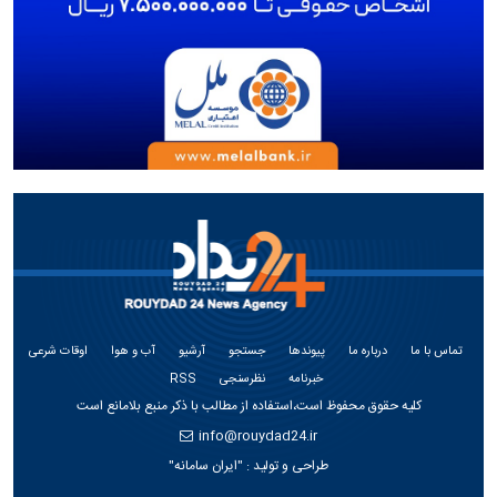
تماس با ما
درباره ما
پیوندها
جستجو
آرشیو
آب و هوا
اوقات شرعی
خبرنامه
نظرسنجی
RSS
کلیه حقوق محفوظ است،استفاده از مطالب با ذکر منبع بلامانع است
info@rouydad24.ir
طراحی و تولید :
"ایران سامانه"