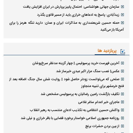
سازمان جهانی هواشناسی: احتمال پاییز پربارش در ایران افزایش یافت
زیدآبادی: پاسخ به ادعا‌های خرازی باید از مسیر قانون بگذرد
حمله حسین شریعتمداری به مذاکرات ایران و عمان: دارید تنگه هرمز را برای
آمریکا باز می‌کنید
پربازدید ها
آخرین فهرست خرید پرسپولیس | چهار گزینه مدنظر سرخ‌پوشان
عکس| نصب سنگ مزار اکبر عبدی خبرساز شد
صلحی که می‌توانست زودتر حاصل شود | روایت شش سال جنگ اضافه بعد از
فتح خرمشهر برای تنبیه متجاوز
تکلیف بازگشت رامین رضائیان به پرسپولیس مشخص شد
ماجرای خبر اعدام ساغر غلامی
واکنش حسین انتظامی به تکذیب ادعای منتسب به رهبر انقلاب
روزنامه جمهوری اسلامی خواستار برخورد قضایی با باقر خرازی و نیلی شد
از بین بردن حشرات برنج