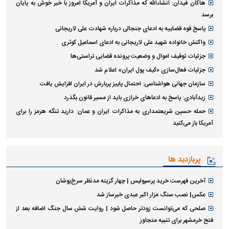
هاکان فیدان: انشاءالله که مذاکرات ایران و آمریکا امروز با خبر خوش به پایان
برسد
پاسخ قوه قضاییه به ادعای جنجالی درباره شهادت علی لاریجانی
واکنش خانواده شهید علی لاریجانی به ادعای اسماعیل کوثری
جزئیات توقیف اموال و وضعیت پرونده قضایی تراستی‌ها
جزئیات فعال‌سازی «کیف پول ایران» اعلام شد
سازمان جهانی هواشناسی: احتمال پاییز پربارش در ایران افزایش یافت
زیدآبادی: پاسخ به ادعا‌های خرازی باید از مسیر قانون بگذرد
حمله حسین شریعتمداری به مذاکرات ایران و عمان: دارید تنگه هرمز را برای
آمریکا باز می‌کنید
پربازدید ها
آخرین فهرست خرید پرسپولیس | چهار گزینه مدنظر سرخ‌پوشان
عکس| نصب سنگ مزار اکبر عبدی خبرساز شد
صلحی که می‌توانست زودتر حاصل شود | روایت شش سال جنگ اضافه بعد از
فتح خرمشهر برای تنبیه متجاوز