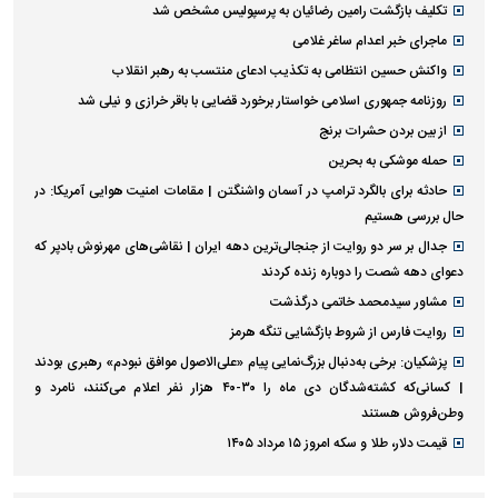
تکلیف بازگشت رامین رضائیان به پرسپولیس مشخص شد
ماجرای خبر اعدام ساغر غلامی
واکنش حسین انتظامی به تکذیب ادعای منتسب به رهبر انقلاب
روزنامه جمهوری اسلامی خواستار برخورد قضایی با باقر خرازی و نیلی شد
از بین بردن حشرات برنج
حمله موشکی به بحرین
حادثه برای بالگرد ترامپ در آسمان واشنگتن | مقامات امنیت هوایی آمریکا: در
حال بررسی هستیم
جدال بر سر دو روایت از جنجالی‌ترین دهه ایران | نقاشی‌های مهرنوش بادپر که
دعوای دهه شصت را دوباره زنده کردند
مشاور سیدمحمد خاتمی درگذشت
روایت فارس از شروط بازگشایی تنگه هرمز
پزشکیان: برخی به‌دنبال بزرگ‌نمایی پیام «علی‌الاصول موافق نبودم» رهبری بودند
| کسانی‌که کشته‌شدگان دی ماه را ۳۰-۴۰ هزار نفر اعلام می‌کنند، نامرد و
وطن‌فروش هستند
قیمت دلار، طلا و سکه امروز ۱۵ مرداد ۱۴۰۵