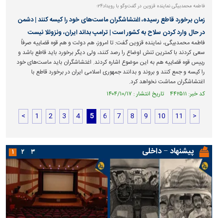
فاطمه محمدبیگی نماینده قزوین در گفت‌و‌گو با رویداد۲۴؛
زمان برخورد قاطع رسیده، اغتشاشگران ماست‌های خود را کیسه کنند | دشمن
در حال وارد کردن سلاح به کشور است | ترامپ بداند ایران، ونزوئلا نیست
فاطمه محمدبیگی، نماینده قزوین گفت: تا امروز، هم دولت و هم قوه قضاییه صرفاً
سعی کردند با کمترین تنش اوضاع را رصد کنند، ولی دیگر برخورد باید قاطع باشد و
رییس قوه قضاییه هم به این موضوع اشاره کردند. اغتشاشگران باید ماست‌های خود
را کیسه و جمع کنند و بروند و بدانند جمهوری اسلامی ایران در برخورد قاطع با
اغتشاشگران مماشت نخواهد کرد.
کد خبر: ۴۴۲۵۱۱ تاریخ انتشار : ۱۴۰۴/۱۰/۱۷
<
1
2
3
4
5
6
7
8
9
10
11
>
پیشنهاد − داخلی
۱
۲
۳