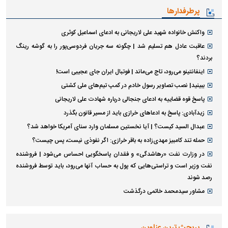
پرطرفدارها
واکنش خانواده شهید علی لاریجانی به ادعای اسماعیل کوثری
عاقبت عادل هم تسلیم شد | چگونه سه جریان فردوسی‌پور را به گوشه رینگ
بردند؟
اینفانتینو می‌رود، تاج می‌ماند | فوتبال ایران جای عجیبی است!
ببینید| نصب تصاویر رسول خادم در کمپ تیم‌های ملی کشتی
پاسخ قوه قضاییه به ادعای جنجالی درباره شهادت علی لاریجانی
زیدآبادی: پاسخ به ادعا‌های خرازی باید از مسیر قانون بگذرد
عبدال السید کیست؟ | آیا نخستین مسلمان وارد سنای آمریکا خواهد شد؟
حمله تند کامبیز مهدی‌زاده به باقر خرازی: اگر نفوذی نیست، پس چیست؟
در وزارت نفت «رهاشدگی» و فقدان پاسخگویی احساس می‌شود | فروشنده
نفت وزیر است و تراستی‌هایی که پول به حساب آنها می‌رود، باید توسط فروشنده
رصد شوند
مشاور سیدمحمد خاتمی درگذشت
پربحث ترین عناوین