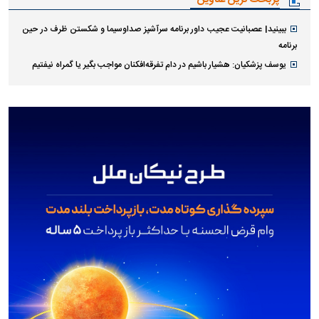
ببینید| عصبانیت عجیب داور برنامه سرآشپز صداوسیما و شکستن ظرف در حین
برنامه
یوسف پزشکیان: هشیار باشیم در دام تفرقه‌افکنان مواجب بگیر یا گمراه نیفتیم