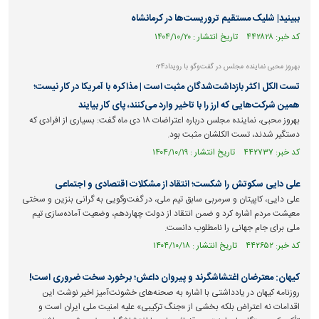
ببینید| شلیک مستقیم تروریست‌ها در کرمانشاه
کد خبر: ۴۴۲۸۲۸ تاریخ انتشار : ۱۴۰۴/۱۰/۲۰
بهروز محبی نماینده مجلس در گفت‌و‌گو با رویداد۲۴؛
تست الکل اکثر بازداشت‌شدگان مثبت است | مذاکره با آمریکا در کار نیست؛
همین شرکت‌هایی که ارز را با تاخیر وارد می‌کنند، پای کار بیایند
بهروز محبی، نماینده مجلس درباره اعتراضات ۱۸ دی ماه گفت: بسیاری از افرادی که
دستگیر شدند، تست الکلشان مثبت بود.
کد خبر: ۴۴۲۷۳۷ تاریخ انتشار : ۱۴۰۴/۱۰/۱۹
علی دایی سکوتش را شکست؛ انتقاد از مشکلات اقتصادی و اجتماعی
علی دایی، کاپیتان و سرمربی سابق تیم ملی، در گفت‌وگویی به گرانی بنزین و سختی
معیشت مردم اشاره کرد و ضمن انتقاد از دولت چهاردهم، وضعیت آماده‌سازی تیم
ملی برای جام جهانی را نامطلوب دانست.
کد خبر: ۴۴۲۶۵۲ تاریخ انتشار : ۱۴۰۴/۱۰/۱۸
کیهان: معترضان اغتشاشگرند و پیروان داعش؛ برخورد سخت ضروری است!
روزنامه کیهان در یادداشتی با اشاره به صحنه‌های خشونت‌آمیز اخیر نوشت این
اقدامات نه اعتراض بلکه بخشی از «جنگ ترکیبی» علیه امنیت ملی ایران است و