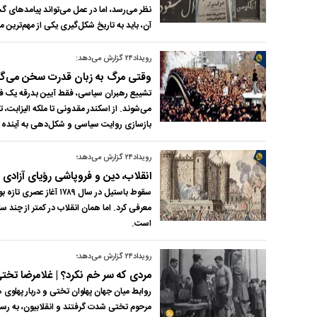
نظر می‌رسد، اما در عمل می‌تواند پیامدهای 
آن، باید به تاریخ شکل‌گیری یکی از مهم‌تری
رویداد۲۴ گزارش می‌دهد:
وقتی مرگ به زبان قدرت سخن می‌گو
تشییع رهبران سیاسی، فقط آیین بدرقه یک ف
می‌شوند. از اسکندر مقدونی تا ملکه الیزابت،
بازسازی روایت سیاسی و شکل‌دهی به آینده م
رویداد۲۴ گزارش می‌دهد؛
انقلاب، دین و فروپاشی رؤیای آزادی 
سقوط باستیل در سال ۹
معرفی کرد. اما همان انقلاب در کمتر از چند 
است.
رویداد۲۴ گزارش می‌دهد؛
مردی که سر خم نکرد؟ | غلامرضا تخ
روابط میان جهان پهلوان تختی و دربار پهلوی
مرحوم تختی شدت گرفتند و انقلابیون، به رس