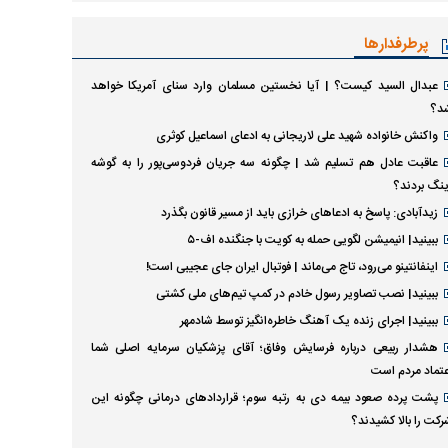
پرطرفدارها
عبدال السید کیست؟ | آیا نخستین مسلمان وارد سنای آمریکا خواهد
د؟
واکنش خانواده شهید علی لاریجانی به ادعای اسماعیل کوثری
عاقبت عادل هم تسلیم شد | چگونه سه جریان فردوسی‌پور را به گوشه
ینگ بردند؟
زیدآبادی: پاسخ به ادعا‌های خرازی باید از مسیر قانون بگذرد
ببینید| انیمیشن لگویی حمله به کویت با جنگنده اف-۵
اینفانتینو می‌رود، تاج می‌ماند | فوتبال ایران جای عجیبی است!
ببینید| نصب تصاویر رسول خادم در کمپ تیم‌های ملی کشتی
ببینید| اجرای زنده یک آهنگ خاطره‌انگیز توسط شادمهر
هشدار ربیعی درباره فرسایش وفاق؛ آقای پزشکیان سرمایه اصلی شما
عتماد مردم است
پشت پرده صعود بیمه دی به رتبه سوم؛ قراردادهای درمانی چگونه این
رکت را بالا کشیدند؟