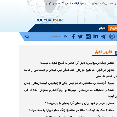
رباره ما
پیوندها
آرشیو
آب و هوا
اوقات شرعی
نظرسنجی
آگهی
اریخ
فیلم
آخرین اخبار
معضل بزرگ پرسپولیس؛ دنیل گرا حاضر به فسخ قرارداد نیست
معاون عراقچی: در هیچ دوره‌ای هماهنگی بین میدان و دیپلماسی را مانند
ال حاضر نداشتی
ببینید| آرامستانی تماشایی در سوئیس؛ یکی از زیباترین قبرستان‌های جهان
هشدار انصارالله به عربستان: نیروها و اردوگاه‌های سعودی هدف قرار
ی‌گیرند
معمای هرمز؛ توافق ایران و عمان گره بحران را باز می‌کند؟
حمله ۶ سگ به کودک ۹ ساله در سنندج؛ زنگ خطر دوباره به صدا درآمد