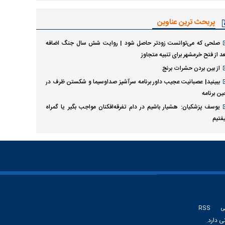
پربحث ترین عناوین
صلحی که می‌توانست زودتر حاصل شود | روایت شش سال جنگ اضافه
د از فتح خرمشهر برای تنبیه متجاوز
از بین بردن حشرات برنج
ببینید| عصبانیت عجیب داور برنامه سرآشپز صداوسیما و شکستن ظرف در
ین برنامه
یوسف پزشکیان: هشیار باشیم در دام تفرقه‌افکنان مواجب بگیر یا گمراه
یفتیم
ی
RSS
ی دارد.