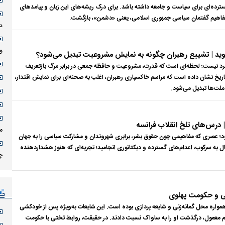
گسترده‌ای برای سیاست و جامعه داشته باشد. برای درک ریشه‌های این زبان و پیامدهای
ن مفاهیم گفتمان سیاسی جمهوری اسلامی، یعنی «دشمن»، بازگشت.
د
وض
ید | تشییع رهبران چگونه به نمایش مشروعیت تبدیل می‌شود؟
رد نیست؛ لحظه‌ای است که قدرت، مشروعیت و حافظه جمعی در برابر مرگ بازتعریف
 تاریخ نشان داده است که مراسم خاکسپاری رهبران، اغلب به صحنه‌ای برای نمایش اقتدار،
لت‌ها تبدیل می‌شود.
| درس‌های تلخ انقلاب فرانسه
م
۱۷۸ آغاز عصری تازه بود؛ عصری که مفاهیمی چون حقوق بشر، برابری شهروندان و مشارکت سیاسی را به جهان
سال به سرکوب، اعدام‌های گسترده و دیکتاتوری انجامید؛ تجربه‌ای که هنوز هشداردهنده
چ
تی و حکومت پهلوی
 همواره محل گمانه‌زنی و شایعه پردازی بوده است. این شایعات به‌ویژه پس از خودکشی
م معمول، درگذشت او را به ساواک نسبت دادند. در حقیقت، روابط تختی با حکومت