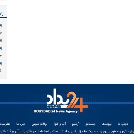
بع
ح
ن
درباره ما
پیوندها
جستجو
آرشیو
آب و هوا
اوقات شرعی
خبرنامه
نظرسنج
وق مادی و معنوی این وب سایت متعلق به
رویداد۲۴
است و استفاده غیر قانونی از آن پیگرد قانون