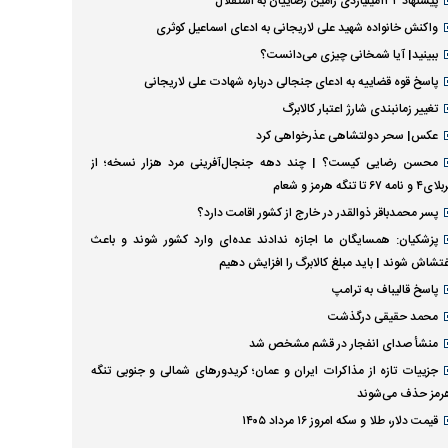
پیشنهاد ۱۳۲میلیاردی رامین رضاییان به استقلال
واکنش خانواده شهید علی لاریجانی به ادعای اسماعیل کوثری
ببینید| آیا شمخانی چیزی می‌دانست؟
پاسخ قوه قضاییه به ادعای جنجالی درباره شهادت علی لاریجانی
تغییر زمانبندی‌ شارژ اعتبار کالابرگ
عکس| سحر دولتشاهی عذرخواهی کرد
محسن رضایی کیست؟ | چند دهه جنجال‌آفرینی مرد هزار نسخه؛ از
 و نامه ۶۷ تا تنگه هرمز و شعام
پسر محمدباقر ذوالقدر در خارج از کشور اقامت دارد؟
پزشکیان: همسایگان ما اجازه ندادند عده‌ای وارد کشور شوند و باعث
غتشاش شوند | باید مبلغ کالابرگ را افزایش دهیم
پاسخ قالیباف به ترامپ
محمد حقیقی درگذشت
منشأ صدای انفجار در قشم مشخص شد
جزییات تازه از مذاکرات ایران و عمان؛ کریدورهای شمالی و جنوبی تنگه
رمز حذف می‌شوند
قیمت دلار، طلا و سکه امروز ۱۶ مرداد ۱۴۰۵