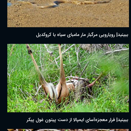
ببینید| رویارویی مرگبار مار مامبای سیاه با کروکدیل
ببینید| فرار معجزه‌آسای ایمپالا از دست پیتون غول پیکر