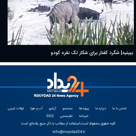
ببینید| شگرد کفتار برای شکار تک نفره کودو
تماس با ما
درباره ما
پیوندها
جستجو
آرشیو
آب و هوا
اوقات شرعی
خبرنامه
نظرسنجی
RSS
کلیه حقوق محفوظ است،استفاده از مطالب با ذکر منبع بلامانع است
info@rouydad24.ir