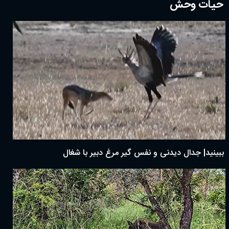
حیات وحش
ببینید| جدال دیدنی و نفس گیر مرغ دبیر با شغال