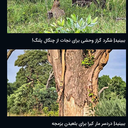
ببینید| شگرد گراز وحشی برای نجات از چنگال پلنگ!
ببینید| دردسر مار کبرا برای بلعیدن بزمجه