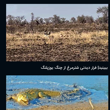
ببینید| فرار دیدنی شترمرغ از چنگ یوزپلنگ