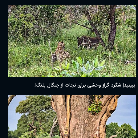
ببینید| شگرد گراز وحشی برای نجات از چنگال پلنگ!