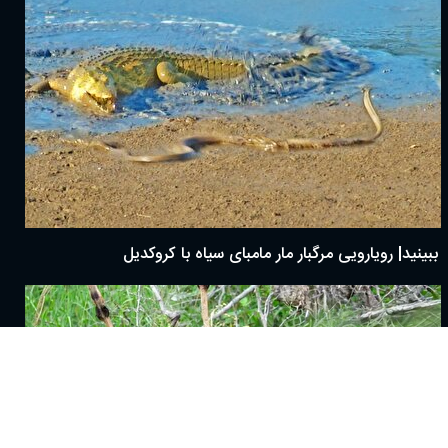
ببینید| رویارویی مرگبار مار مامبای سیاه با کروکدیل