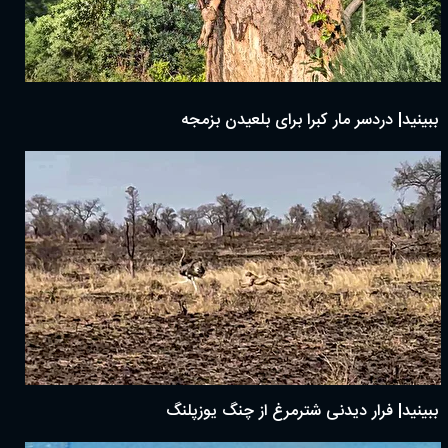
ببینید| دردسر مار کبرا برای بلعیدن بزمجه
ببینید| فرار دیدنی شترمرغ از چنگ یوزپلنگ