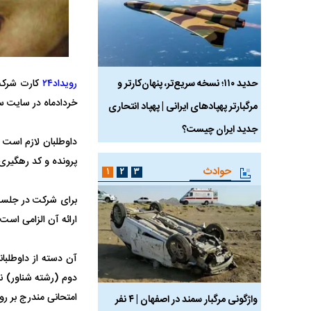
 ماسک
حدید ۱۱۰؛ نسخه سریع‌تر، پنهان‌کارتر و
هواپیمای مرموز E-11A BACN چیست؟
رویداد۲۴
خردادماه در سایت سازمان سن
مرگبارتر پهپادهای ایرانی | پهپاد انتحاری
جدید ایران چیست؟
داوطلبان لازم است 
پرونده و کد رهگیری
حوادث
۱
۲
۳
برای شرکت در جلسه
ارائه آن الزامی است
دوم (رشته شناور) نی
امتحانی مندرج بر رو
ساله بر اثر برق
واژگونی مرگبار سمند در اصفهان | ۴ نفر
عکس| ماجرای کشف جسد