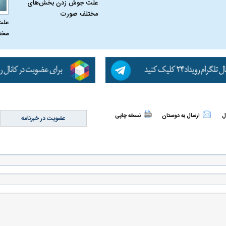
علت جوش زدن بخش‌های
مختلف صورت
علت
مخت
یتی می‌گوید اگر
ببینید| پزشکیان: نقشه کشیده بودند ایران
ببینید| حسن روحان
م زمان زودتر
را ۴۸ ساعته مثل سوریه بگیرند
این جنگ تشدید شو
ظهور می‌کند!
ل
ارسال به دوستان
نسخه چاپی
عضویت در خبرنامه
علت تنگی نفس و راه های درمان آن
دلیل علاقه برخی اف