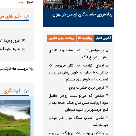
منبع:
ایرنا
پیاده‌روی جاماندگان اربعین در تهران
خبر های مر
آخرین اخبار
پربازدید ها
پربحث ترین عناوین
امروز و فردا، 
نتایج اولیه آزم
پرسپولیس در انتظار سه خرید کلیدی
پیش از شروع لیگ
ادعای ترامپ: به نظر می‌رسد که
برچسب ها:
کارشناسی
مذاکرات با ایران، به خوبی پیش می‌رود و
نسبت به آن خوش‌بین هستم
از بین بردن حشرات برنج
گردشگری
صلحی که می‌توانست زودتر حاصل
شود | روایت شش سال جنگ اضافه بعد از
فتح خرمشهر برای تنبیه متجاوز
عکس| نصب سنگ مزار اکبر عبدی
خبرساز شد
پزشکیان: برخی به‌دنبال بزرگ‌نمایی پیام