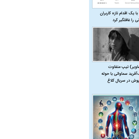
با یک اقدام تازه کاربران
نی را غافلگیر کرد
اویر) تیپ متفاوت
‌آفرید سماواتی با حوله
پوش در سریال کلاغ
در دوران قاجار چگونه
مردی که سر خم نکرد؟ | غلامرضا تختی و
مرصاد و ال
حکومت پهلوی