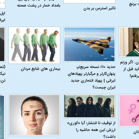
 برنج
بامداد خمار در پشت صحنه
تاثیر استرس بر بدن
اپل 
ایرا
ن: اگر وزنم
حدید ۱۱۰؛ نسخه سریع‌تر،
(تص
بیماری‌ های شایع مردان
ید قبل از
پنهان‌کارتر و مرگبارتر پهپادهای
نیک
رفتم!
ایرانی | پهپاد انتحاری جدید
تن‌
ایران چیست؟
اسی یک سلسله |
ریشه‌های عزاداری ماه محرم در فرهنگ
عزاداری ماه محرم 
ی شاه در ایران
و تاریخ ایران
انجام می‌شد؟
از توقیف تا انتشار؛ آیا «کوری»
ارزش این همه حاشیه را
نان
داشت؟