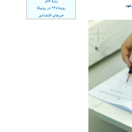
رزرو هتل
ی سرنگونی رژیم و
مطالعه رفتار هیستریک صدا و سیما علیه
رویداد۲۴ در روبیکا
مت تعبیر نشد؟ | پشت
کمپین نه به اعدام
خبرهای اقتصادی
پرده تجارت پهپاد‌ ۱۵۰۰ دلاری که
د
د شکست
سیگنال مثبت دیپلماسی به بورس