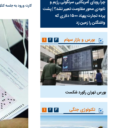
ب جواب
چرا رویای آمریکایی سرنگونی رژیم و
مطالعه رفتار هیستریک ص
کارت ورود به جلسه کنکور کارشناسی ارشد سال ۹۸ دانشگاه‌ها و
نابودی محور مقاومت تعبیر نشد؟ | پشت
کمپین نه به اعدام
پرده تجارت پهپاد‌ ۱۵۰۰ دلاری که
واشنگتن را زمین زد
بورس و بازار سهام
۱
۲
۳
بورس تهران رکورد شکست
سیگنال مثبت دیپلماسی 
تکنولوژی جنگی
۱
۲
۳