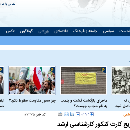
تماس با ما
د
نخست
سیاسی
جامعه و فرهنگ
اقتصادی
ورزشی
گوناگون
عکس
ت
 که
ماجرای بازگشت گشت و پلمب
چرا محور مقاومت سقوط نکرد؟
این
حاصل شود
به نام حجاب چیست؟
حسا
اعی
کد خبر:
۱۷۷۳۷۵
زیع کارت کنکور کارشناسی ارشد