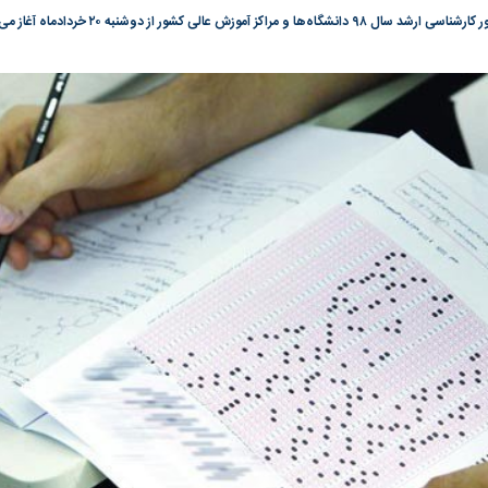
دا و سیما علیه
چرا نسخه ایران برای بحران آب جواب
چرا رویای آمریکای
 مراکز آموزش عالی کشور از دوشنبه ۲۰ خردادماه آغاز می‌شود.
نمی‌دهد؟
نابودی محور مقاو
واشنگتن را زمین ز
به بورس
پرواز ۱۰۰ هزار واحدی شاخص کل بورس
بورس تهران رکور