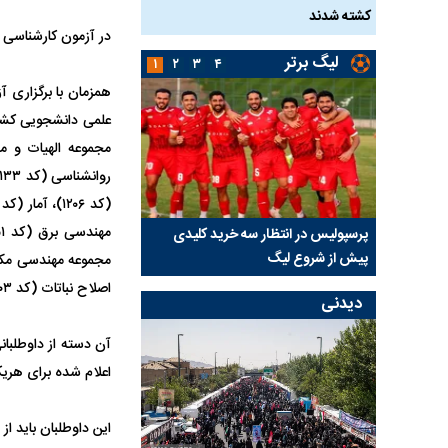
کشته شدند
توسط حیوانات خورده شد
در آزمون کارشناسی ارشد امسال تعداد ۶۱۴ هزار و ۶۵۳ نفر شرکت کرد
لیگ برتر
۱
۲
۳
۴
ن به
پرسپولیس در انتظار سه خرید کلیدی
بازگشت مدافع جوان پر
پیش از شروع لیگ
۵ ماه دوری
اصلاح نباتات (کد ۱۳۰۳) و طراحی صنعتی (کد ۱۳۶۲) برگزار می‌شود.
دیدنی
آن دسته از داوطلبان
اعلام شده برای هریک
این داوطلبان باید از ۲۰ خردادماه برای دریافت کارت ورود به جلسه اقدام کنند.