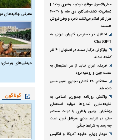
«علی‌الاصول موافق نبودم» رهبری بودند |
کسانی‌که کشته‌شدگان دی ماه را ۳۰-۴۰
معرفی جاذبه‌های دی
هزار نفر اعلام می‌کنند، نامرد و وطن‌فروش
هستند
اختلال در دسترسی کاربران ایرانی به
ChatGPT
واژگونی مرگبار سمند در اصفهان | ۴ نفر
کشته شدند
دیدنی‌های ورسای؛ 
ظریف: ایران نباید از سر استیصال به
سمت چین و روسیه برود
سنتکام: ۴۸ کشتی تجاری تغییر مسیر
داده شد
گوناگون
واکنش روزنامه جمهوری اسلامی به
شایعه‌سازی تندروها درباره استعفای
پزشکیان: چنین رفتاری با دولت مستقر
حتی در شرایط عادی غیرقابل قبول است
چه رسد به شرایط جنگی
دیدار وزرای خارجه آمریکا و انگلیس