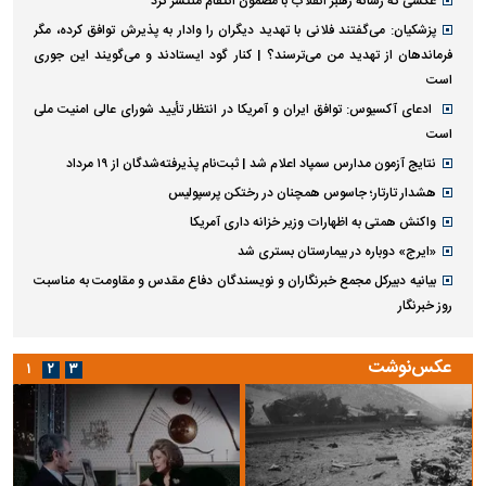
عکسی که رسانه رهبر انقلاب با مضمون انتقام منتشر کرد
پزشکیان: می‌گفتند فلانی با تهدید دیگران را وادار به پذیرش توافق کرده، مگر
فرماندهان از تهدید من می‌ترسند؟ | کنار گود ایستادند و می‌گویند این جوری
است
ادعای آکسیوس: توافق ایران و آمریکا در انتظار تأیید شورای عالی امنیت ملی
است
نتایج آزمون مدارس سمپاد اعلام شد | ثبت‌نام پذیرفته‌شدگان از ۱۹ مرداد
هشدار تارتار؛ جاسوس همچنان در رختکن پرسپولیس
واکنش همتی به اظهارات وزیر خزانه داری آمریکا
«ایرج» دوباره در بیمارستان بستری شد
بیانیه دبیرکل مجمع خبرنگاران و نویسندگان دفاع مقدس و مقاومت به مناسبت
روز خبرنگار
عکس‌نوشت
۱
۲
۳