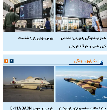
هجوم نقدینگی به بورس؛ شاخص
بورس تهران رکورد شکست
س
کل و هم‌وزن در قله تاریخی
تکنولوژی جنگی
۱
۲
حدید ۱۱۰؛ نسخه سریع‌تر، پنهان‌کارتر
هواپیمای مرموز E-11A BACN
ف