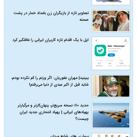
تصاویر تازه از بازیگران زن بامداد خمار در پشت
صحنه
اپل با یک اقدام تازه کاربران ایرانی را غافلگیر کرد
ببینید| مهران غفوریان: اگر وزنم را کم نکرده بودم،
شاید قبل از اکبر عبدی از دنیا می‌رفتم!
حدید ۱۱۰؛ نسخه سریع‌تر، پنهان‌کارتر و مرگبارتر
پهپادهای ایرانی | پهپاد انتحاری جدید ایران
چیست؟
بیماری‌ های شایع مردان