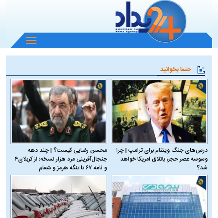
باز
و
بسته
حتما بخوانید
کردن
منو
درس‌های جنگ ویتنام برای ترامپ | چرا
محسن رضایی کیست؟ | چند دهه
وسوسه عصر حجر، باتلاق امریکا خواهد
جنجال‌آفرینی مرد هزار نسخه؛ از کربلای۴
شد؟
و نامه ۶۷ تا تنگه هرمز و شعام