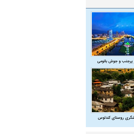
 پرجنب و جوش باتومی
در دوران قاجار چگونه
مردی که سر خم نکرد؟ | غلامرضا تختی و
مرصاد و ال
حکومت پهلوی
شگری روستای کندلوس