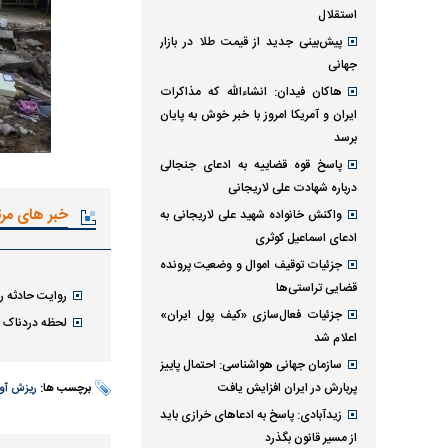
استقلال
پیش‌بینی جدید از قیمت طلا در بازار
جهانی
هاکان فیدان: انشاءالله که مذاکرات
ایران و آمریکا امروز با خبر خوش به پایان
برسد
پاسخ قوه قضاییه به ادعای جنجالی
درباره شهادت علی لاریجانی
خبر های مر
واکنش خانواده شهید علی لاریجانی به
ادعای اسماعیل کوثری
جزئیات توقیف اموال و وضعیت پرونده
قضایی تراستی‌ها
روایت حادثه ر
جزئیات فعال‌سازی «کیف پول ایران»
لحظه دردناک ن
اعلام شد
سازمان جهانی هواشناسی: احتمال پاییز
پربارش در ایران افزایش یافت
برچسب ها:
ریزش آوا
زیدآبادی: پاسخ به ادعا‌های خرازی باید
از مسیر قانون بگذرد