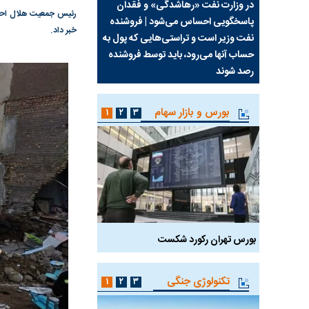
سیما علیه
در وزارت نفت «رهاشدگی» و فقدان
چرا رویای آمریکایی سرن
رئیس جمعیت هلال احمر 
پاسخگویی احساس می‌شود | فروشنده
نابودی محور مقاومت تع
خبر داد.
نفت وزیر است و تراستی‌هایی که پول به
پرد
حساب آنها می‌رود، باید توسط فروشنده
واشنگتن را زمین زد
رصد شوند
بورس و بازار سهام
۱
۲
۳
بورس تهران رکورد شکست
سیگنال مثبت دیپلماسی 
تکنولوژی جنگی
۱
۲
۳