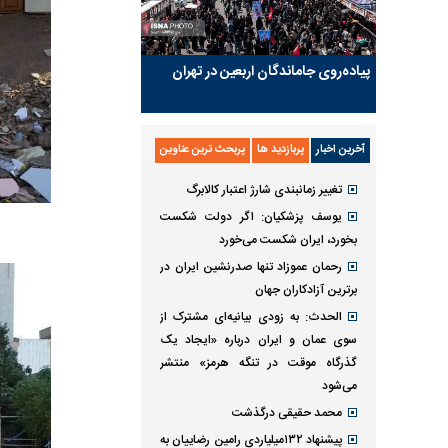
پیاده‌روی جاماندگان اربعین در تهران
آخرین اخبار
پربازدید ها
پربحث ترین عناوین
تغییر زمانبندی‌ شارژ اعتبار کالابرگ
یوسف پزشکیان: اگر دولت شکست
بخورد، ایران شکست می‌خورد
رحمان عموزاد تنها صدرنشین ایران در
برترین آزادکاران جهان
الحدث: به زودی بیانیه‌ای مشترک از
سوی عمان و ایران درباره «ایجاد یک
گذرگاه موقت در تنگه هرمز» منتشر
می‌شود
محمد حقیقی درگذشت
پیشنهاد ۱۳۲میلیاردی رامین رضاییان به