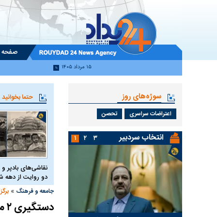
صفحه 
۱۵ مرداد ۱۴۰۵
سوژه‌های روز
حتما بخوانید
اعتراضات سراسری
تحصن
انتخاب سردبیر
۱
۲
۳
نقاشی‌های بادپر و 
دو روایت از دهه
»
جامعه و فرهنگ
برگز
دستگیری ۲ متهم در رابطه با حادثه ریزش دیوار مدرسه در علی‌آباد کتول