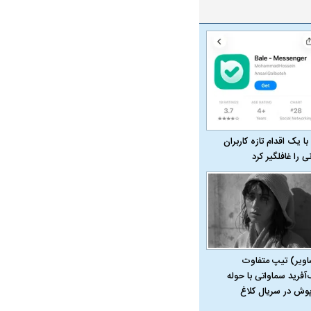
ت سینا حجازی درباره
د
با یک اقدام تازه کاربران
نی را غافلگیر کرد
راد به فال و طالع‌بینی
تاثیر استرس بر بدن
اویر) تیپ متفاوت
‌آفرید سماواتی با حوله
پوش در سریال کلاغ