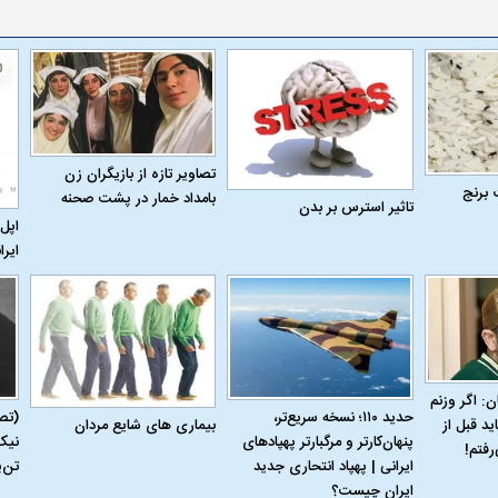
 حجازی درباره
ببینید| انیمیشن لگویی حمله به کویت با
ببینید| نظر متفاو
جنگنده اف-۵
گوگوش خبرساز ش
تصاویر تازه از بازیگران زن
 برنج
بامداد خمار در پشت صحنه
تاثیر استرس بر بدن
اپل 
ایرا
علت تنگی نفس و راه های درمان آن
دلیل علاقه برخی اف
ن: اگر وزنم
حدید ۱۱۰؛ نسخه سریع‌تر،
(تص
بیماری‌ های شایع مردان
ید قبل از
چیست؟
پنهان‌کارتر و مرگبارتر پهپادهای
نیک
رفتم!
ایرانی | پهپاد انتحاری جدید
تن‌
ایران چیست؟