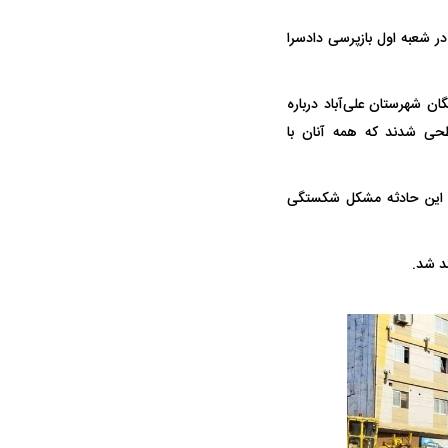
واژگونی مرگبار سمند در اصفهان | ۴ نفر
عکس| ماجرای کشف جسد ناشناس که
در شعبه اول بازپرسی دادسرا
توسط حیوانات خورده شد
ن شهرستان علی‌آباد درباره
آموز و ۴ مربی دچار مصدومیت سطحی شدند که همه آنان با
ن این حادثه مشکل شکستگی
ار سه خرید کلیدی
پیشنهاد ۱۳۲میلیاردی رامین رضاییان به
بازگشت اندو
د شد.
استقلال
هافبک گابنی