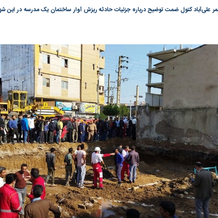
گونی رژیم و
مطالعه رفتار هیستریک صدا و سیما علیه
در وزارت نفت «ر
علی‌آباد کتول ضمت توضیح درباره جزئیات حادثه ریزش آوار ساختمان یک مدرسه در این شه
بیر نشد؟ | پشت
کمپین نه به اعدام
پاسخگویی احساس 
ه تجارت پهپاد‌ ۱۵۰۰ دلاری که
نفت وزیر است و ت
حساب آنها می‌رود
رصد شوند
به بورس
پرواز ۱۰۰ هزار واحدی شاخص کل بورس
بورس تهران رکور