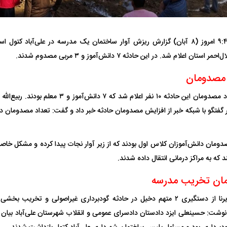
ساعت ۹:۴۳ امروز (۸ آبان) گزارش ریزش آوار ساختمان یک مدرسه در علی‌آباد کتو
 اعلام شد. در این حادثه ۷ دانش‌آموز و ۳ مربی مصدوم شدند.
فضاپیمای «استارشیپ» ایلان ماسک
حدید ۱۱۰؛ نسخ
 مصدومان
چیست؟
مرگبارتر پهپادهای ا
در گزارش اولیه تعداد مصدومان این حادثه ۱۰ نفر اعلام
جدید ایران چیست
که به مراکز درمانی انتقال داده شدند.
ان تخریب مدرسه
همچنین خبرگزاری ایرنا از دستگیری ۲ متهم دخیل در حادثه گودبرداری غیراصولی و ت
نوشت: حسینعلی ایزد دادستان دادسرای عمومی و انقلاب شهرستان علی‌آباد بیان