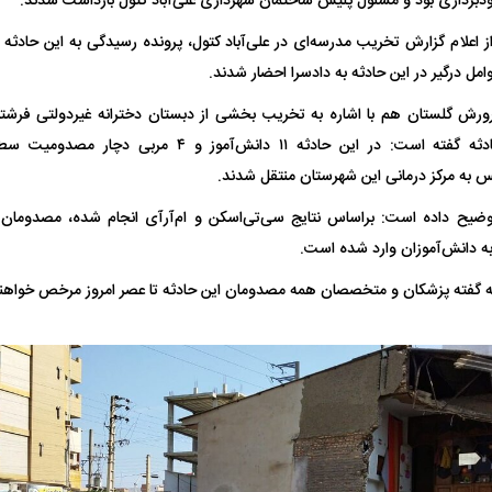
برداری بود و مسئول پلیس ساختمان شهرداری علی‌آباد کتول بازداشت شدند.
 ناشناس که
مرگ دلخراش دختر ۱۸ ساله بر اثر برق
اعلام گزارش تخریب مدرسه‌ای در علی‌آباد کتول، پرونده رسیدگی به این حادثه 
گرفتگی
کشته شدند
ل درگیر در این حادثه به دادسرا احضار شدند.
رش گلستان هم با اشاره به تخریب بخشی از دبستان دخترانه غیردولتی فرشتگا
تعداد مصدومان حادثه گفته است: در این حادثه ۱۱ دانش‌
س به مرکز درمانی این شهرستان منتقل شدند.
وضیح داده است: براساس نتایج سی‌تی‌اسکن و ام‌آرآی انجام شده، مصدوما
ه دانش‌آموزان وارد شده است.
لال منتفی شد؛
ابهام بزرگ درباره قرارداد یاسر آسانی؛
پرسپولیس در انتظ
به گفته پزشکان و متخصصان همه مصدومان این حادثه تا عصر امروز مرخص خواهن
انتخاب تیم جدید
اولین چالش حقوقی استقلال
پیش از شروع لیگ