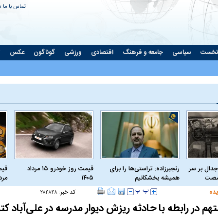
تماس با ما
د
نخست
سیاسی
جامعه و فرهنگ
اقتصادی
ورزشی
گوناگون
عکس
ت
جدال بر سر
رنجبرزاده: تراستی‌ها را برای
قیمت روز خودرو ۱۵ مرداد
 شصت
همیشه بخشکانیم
۱۴۰۵
مرداد
یده
کد خبر:
۲۸۴۸۴۸