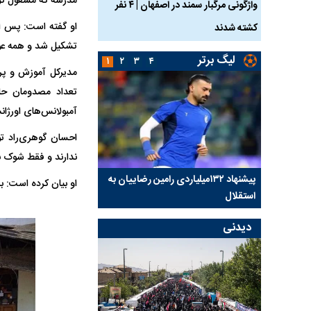
مدرسه که مشغول گود
ساله بر اثر برق
واژگونی مرگبار سمند در اصفهان | ۴ نفر
عکس| ماجرای کشف جسد
او گفته است: پس از 
کشته شدند
توسط حیوانات خورده شد
تشکیل شد و همه عوام
لیگ برتر
۱
۲
۳
۴
مدیرکل آموزش و پرو
آمبولانس‌های اورژان
احسان گوهری‌راد ت
ندارند و فقط شوک ب
کلیدی
پیشنهاد ۱۳۲میلیاردی رامین رضاییان به
بازگشت اندونگ به استق
او بیان کرده است: 
استقلال
هافبک گابنی در آستانه 
دیدنی