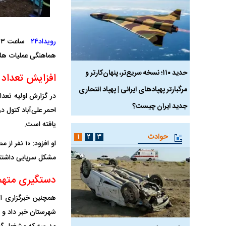
رویداد۲۴
هماهنگی عملیات هلال‌احمر استان
 ماسک
حدید ۱۱۰؛ نسخه سریع‌تر، پنهان‌کارتر و
هواپیمای مرموز E-11A BACN چیست؟
افزایش تعداد
مرگبارتر پهپادهای ایرانی | پهپاد انتحاری
جدید ایران چیست؟
یافته است.
حوادث
۱
۲
۳
مشکل سرپایی داشتند 
دستگیری متهم
شهرستان خبر داد و 