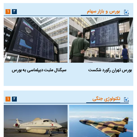
بورس و بازار سهام
۱
۲
بورس تهران رکورد شکست
سیگنال مثبت دیپلماسی به بورس
ب
تکنولوژی جنگی
۱
۲