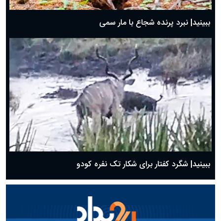
ببینید| نبرد پرنده شجاع با مار سمی
ببینید| شگرد کفتار برای شکار تک نفره کودو