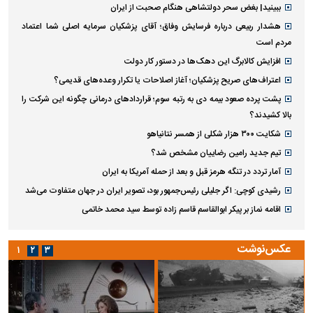
ببینید| بغض سحر دولتشاهی هنگام صحبت از ایران
هشدار ربیعی درباره فرسایش وفاق؛ آقای پزشکیان سرمایه اصلی شما اعتماد
مردم است
افزایش کالابرگ این دهک‌ها در دستور کار دولت
اعتراف‌های صریح پزشکیان؛ آغاز اصلاحات یا تکرار وعده‌های قدیمی؟
پشت پرده صعود بیمه دی به رتبه سوم؛ قراردادهای درمانی چگونه این شرکت را
بالا کشیدند؟
شکایت ۳۰۰ هزار شکلی از همسر نتانیاهو
تیم جدید رامین رضاییان مشخص شد؟
آمار تردد در تنگه هرمز قبل و بعد از حمله آمریکا به ایران
رشیدی کوچی: اگر جلیلی رئیس‌جمهور بود، تصویر ایران در جهان متفاوت می‌شد
اقامه نماز بر پیکر ابوالقاسم قاسم زاده توسط سید محمد خاتمی
عکس‌نوشت
۱
۲
۳