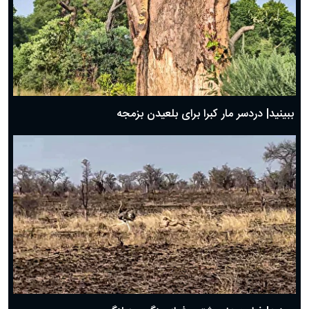
ببینید| دردسر مار کبرا برای بلعیدن بزمجه