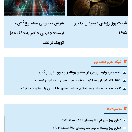
قیمت روز ارز‌های دیجیتال ۱۶ تیر
هوش مصنوعی «هم‌نوع‌کُش»
چ
۱۴۰۵
نیست؛ جمینای حاضر به حذف مدل
ک
کوچک‌تر نشد
#
شبکه های اجتماعی
همه چیز درباره عروسی کریستینو رونالدو و جورجیا رودریگس
انتقاد تند نبویان: مذاکره با دشمن مورد قبول ملت ایران نیست
کنایه نماینده مجلس به همتی: سیاست‌های غلط ارزی را دستاورد جا نزنید
#
مناسبت‌ها
دعای روز سی ام ماه رمضان؛ ۲۹ اسفند ۱۴۰۴
دعای روز بیست و نهم ماه رمضان؛ ۲۸ اسفند ۱۴۰۴