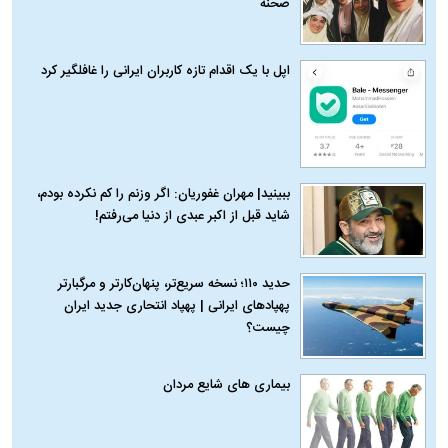
صحنه
اپل با یک اقدام تازه کاربران ایرانی را غافلگیر کرد
ببینید| مهران غفوریان: اگر وزنم را کم نکرده بودم،
شاید قبل از اکبر عبدی از دنیا می‌رفتم!
حدید ۱۱۰؛ نسخه سریع‌تر، پنهان‌کارتر و مرگبارتر
پهپادهای ایرانی | پهپاد انتحاری جدید ایران
چیست؟
بیماری‌ های شایع مردان