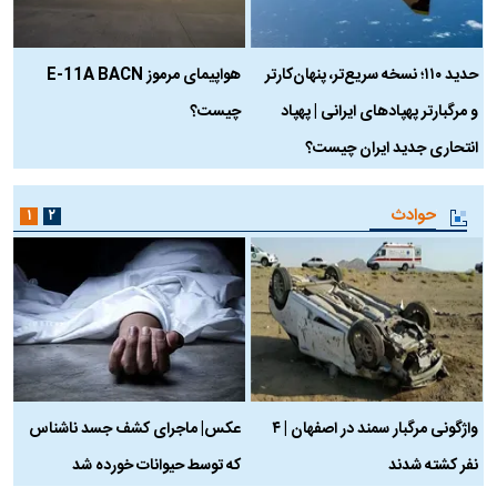
حدید ۱۱۰؛ نسخه سریع‌تر، پنهان‌کارتر
هواپیمای مرموز E-11A BACN
ف
و مرگبارتر پهپادهای ایرانی | پهپاد
چیست؟
م
انتحاری جدید ایران چیست؟
حوادث
۱
۲
واژگونی مرگبار سمند در اصفهان | ۴
عکس| ماجرای کشف جسد ناشناس
نفر کشته شدند
که توسط حیوانات خورده شد
گ