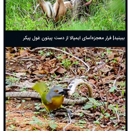
ببینید| فرار معجزه‌آسای ایمپالا از دست پیتون غول پیکر