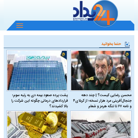
باز
و
بسته
حتما بخوانید
کردن
منو
محسن رضایی کیست؟ | چند دهه
پشت پرده صعود بیمه دی به رتبه سوم؛
جنجال‌آفرینی مرد هزار نسخه؛ از کربلای۴
قراردادهای درمانی چگونه این شرکت را
و نامه ۶۷ تا تنگه هرمز و شعام
بالا کشیدند؟