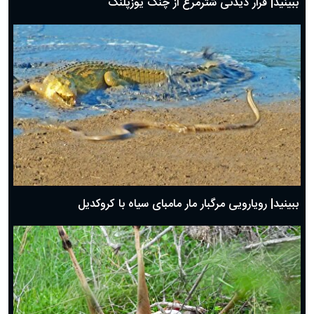
ببینید| فرار دیدنی شترمرغ از چنگ یوزپلنگ
ببینید| رویارویی مرگبار مار مامبای سیاه با کروکدیل