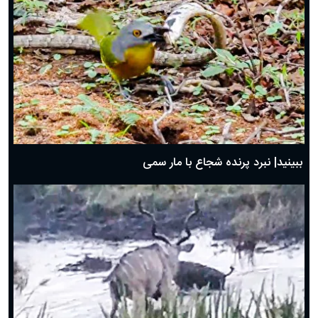
ببینید| نبرد پرنده شجاع با مار سمی