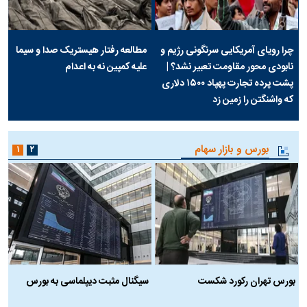
چرا رویای آمریکایی سرنگونی رژیم و
مطالعه رفتار هیستریک صدا و سیما
نابودی محور مقاومت تعبیر نشد؟ |
علیه کمپین نه به اعدام
پشت پرده تجارت پهپاد‌ ۱۵۰۰ دلاری
که واشنگتن را زمین زد
بورس و بازار سهام
۱
۲
بورس تهران رکورد شکست
سیگنال مثبت دیپلماسی به بورس
ب