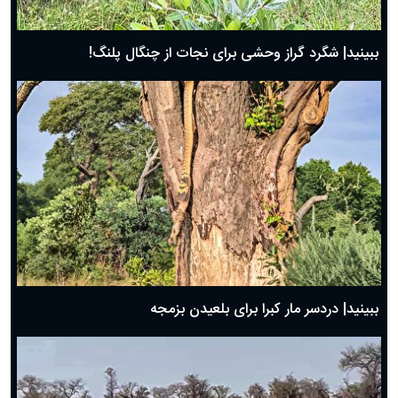
ببینید| شگرد گراز وحشی برای نجات از چنگال پلنگ!
ببینید| دردسر مار کبرا برای بلعیدن بزمجه