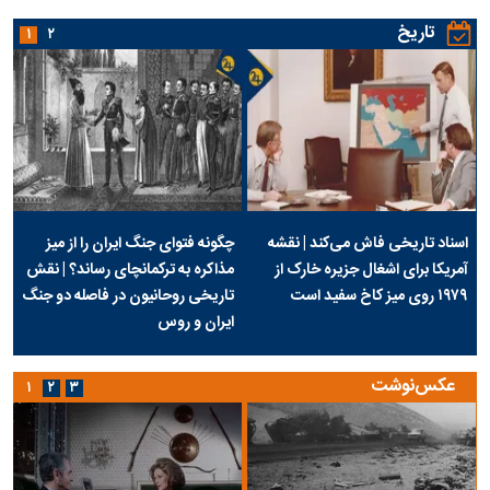
تاریخ
۱
۲
اسناد تاریخی فاش می‌کند | نقشه
چگونه فتوای جنگ ایران را از میز
آمریکا برای اشغال جزیره خارک از
مذاکره به ترکمانچای رساند؟ | نقش
۱۹۷۹ روی میز کاخ سفید است
تاریخی روحانیون در فاصله دو جنگ
ایران و روس
عکس‌نوشت
۱
۲
۳