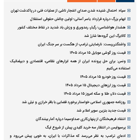
سپاه: احتمال شنیده شدن صدای انفجار ناشی از عملیات فنی در پاکدشت تهران
ابهام بزرگ درباره قرارداد یاسر آسانی؛ اولین چالش حقوقی استقلال
هشدار هواشناسی؛ رگبار، رعدوبرق و وزش باد شدید در نقاط مختلف کشور
کالابرگ این گروه‌ها شارژ شد
واشنگتن‌پست: نارضایتی ترامپ از هگست بر سر جنگ ایران
قیمت روز گوشی موبایل ۱۵ مرداد ۱۴۰۵
ونس: برای حل پرونده ایران از همه ابزارهای نظامی، اقتصادی و دیپلماتیک
استفاده می‌کنیم
قیمت روز خودرو ۱۵ مرداد ۱۴۰۵
قیمت روز ارز‌های دیجیتال ۱۵ مرداد ۱۴۰۵
قیمت دلار، طلا و سکه امروز ۱۵ مرداد ۱۴۰۵
روزنامه جمهوری اسلامی خواستار برخورد قضایی با باقر خرازی و نیلی شد
قیمت جدید بنزین سوپر اعلام شد
انتقاد فرهیختگان از پنهان‌کاری صداوسیما درباره آمار بینندگان
پرسپولیس در انتظار سه خرید کلیدی پیش از شروع لیگ
ادعای ترامپ: به نظر می‌رسد که مذاکرات با ایران، به خوبی پیش می‌رود و