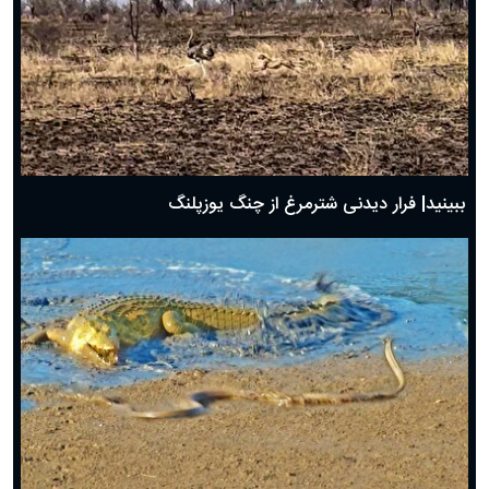
ببینید| فرار دیدنی شترمرغ از چنگ یوزپلنگ