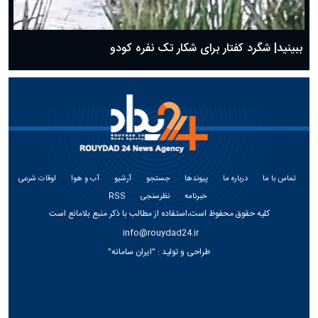
ببینید| شگرد کفتار برای شکار تک نفره کودو
تماس با ما
درباره ما
پیوندها
جستجو
آرشیو
آب و هوا
اوقات شرعی
خبرنامه
نظرسنجی
RSS
کلیه حقوق محفوظ است،استفاده از مطالب با ذکر منبع بلامانع است
info@rouydad24.ir
طراحی و تولید :
"ایران سامانه"