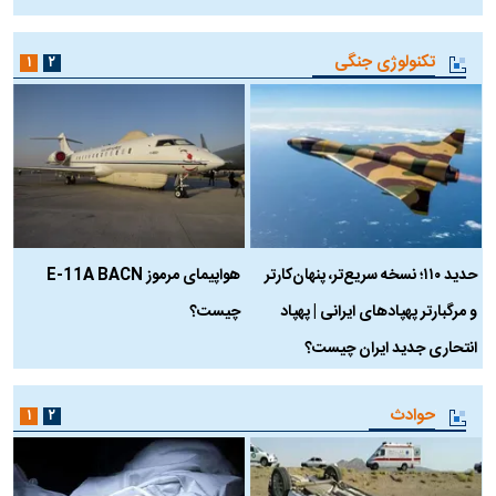
تکنولوژی جنگی
۱
۲
حدید ۱۱۰؛ نسخه سریع‌تر، پنهان‌کارتر
هواپیمای مرموز E-11A BACN
ف
و مرگبارتر پهپادهای ایرانی | پهپاد
چیست؟
م
انتحاری جدید ایران چیست؟
حوادث
۱
۲