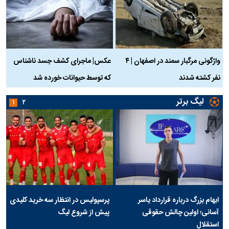
واژگونی مرگبار سمند در اصفهان | ۴
عکس| ماجرای کشف جسد ناشناس
نفر کشته شدند
که توسط حیوانات خورده شد
گ
لیگ برتر
۱
۲
ابهام بزرگ درباره قرارداد یاسر
پرسپولیس در انتظار سه خرید کلیدی
آسانی؛ اولین چالش حقوقی
پیش از شروع لیگ
استقلال