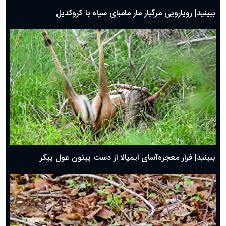
ببینید| رویارویی مرگبار مار مامبای سیاه با کروکدیل
ببینید| فرار معجزه‌آسای ایمپالا از دست پیتون غول پیکر