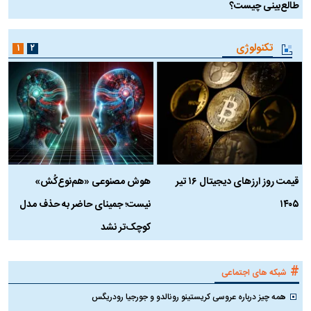
طالع‌بینی چیست؟
آ
تکنولوژی
۱
۲
قیمت روز ارز‌های دیجیتال ۱۶ تیر
هوش مصنوعی «هم‌نوع‌کُش»
چ
۱۴۰۵
نیست؛ جمینای حاضر به حذف مدل
ک
کوچک‌تر نشد
#
شبکه های اجتماعی
همه چیز درباره عروسی کریستینو رونالدو و جورجیا رودریگس