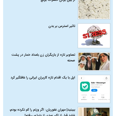
تاثیر استرس بر بدن
تصاویر تازه از بازیگران زن بامداد خمار در پشت
صحنه
اپل با یک اقدام تازه کاربران ایرانی را غافلگیر کرد
ببینید| مهران غفوریان: اگر وزنم را کم نکرده بودم،
شاید قبل از اکبر عبدی از دنیا می‌رفتم!