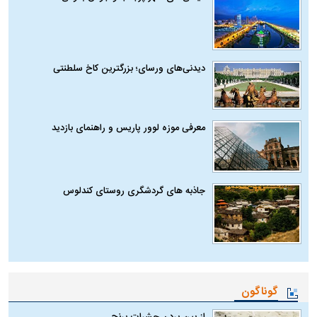
دیدنی‌های ورسای؛ بزرگترین کاخ سلطنتی
معرفی موزه لوور پاریس و راهنمای بازدید
جاذبه های گردشگری روستای کندلوس
گوناگون
از بین بردن حشرات برنج