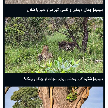
بهترین پیامک تبریک روز پدر ۱۴۰۴؛ جملات زیبا و صمیمانه
روز پدر ۱۴۰۴ چه روزی است؟
ببینید| جدال دیدنی و نفس گیر مرغ دبیر با شغال
ببینید| شگرد گراز وحشی برای نجات از چنگال پلنگ!