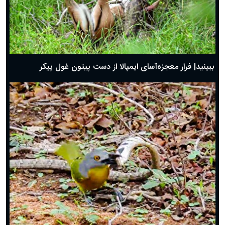
ببینید| فرار معجزه‌آسای ایمپالا از دست پیتون غول پیکر