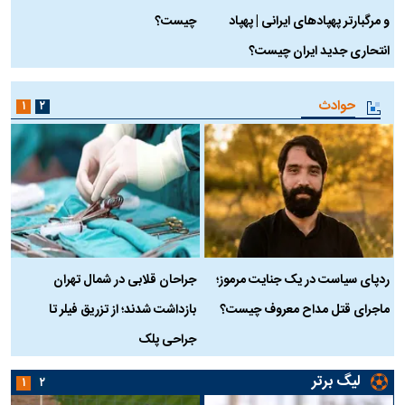
و مرگبارتر پهپادهای ایرانی | پهپاد
چیست؟
م
انتحاری جدید ایران چیست؟
حوادث
۱
۲
ردپای سیاست در یک جنایت مرموز؛
جراحان قلابی در شمال تهران
ماجرای قتل مداح معروف چیست؟
بازداشت شدند؛ از تزریق فیلر تا
س
جراحی پلک
د
لیگ برتر
۱
۲