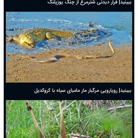
ببینید| فرار دیدنی شترمرغ از چنگ یوزپلنگ
ببینید| رویارویی مرگبار مار مامبای سیاه با کروکدیل