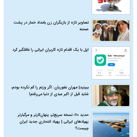
تصاویر تازه از بازیگران زن بامداد خمار در پشت
صحنه
اپل با یک اقدام تازه کاربران ایرانی را غافلگیر کرد
ببینید| مهران غفوریان: اگر وزنم را کم نکرده بودم،
شاید قبل از اکبر عبدی از دنیا می‌رفتم!
حدید ۱۱۰؛ نسخه سریع‌تر، پنهان‌کارتر و مرگبارتر
پهپادهای ایرانی | پهپاد انتحاری جدید ایران
چیست؟