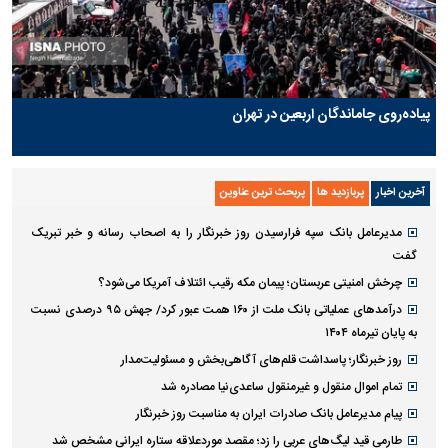
پیاده‌روی جاماندگان اربعین در تهران
آخرین اخبار
پربازدید ها
پربحث ترین عناوین
مدیرعامل بانک سپه فرارسیدن روز خبرنگار را به اصحاب رسانه و خبر تبریک
گفت
چرخش امنیتی عربستان؛ پیمان مکه رقیب ائتلاف آمریکا می‌شود؟
درآمد‌های عملیاتی بانک ملت از ۱۶۰ همت عبور کرد/ جهش ۹۵ درصدی نسبت
به پایان تیرماه ۱۴۰۴
روز خبرنگار؛ پاسداشت قلم‌های آگاهی‌بخش و مسئولیت‌مدار
تمام اموال منقول و غیرمنقول ساعدی‌نیا مصادره شد
پیام مدیرعامل بانک صادرات ایران به مناسبت روز خبرنگار
طارمی قید لیگ‌های عربی را زد؛ مقصد موردعلاقه ستاره ایرانی مشخص شد