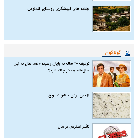
جاذبه های گردشگری روستای کندلوس
گوناگون
توقیف ۲۰ ساله به پایان رسید؛ «صد سال به این
سال‌ها» چه در چنته دارد؟
از بین بردن حشرات برنج
تاثیر استرس بر بدن