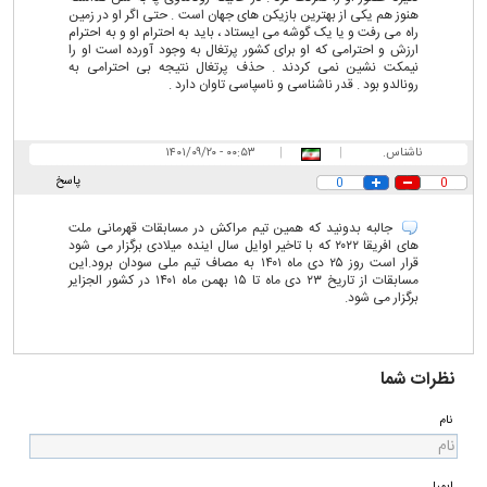
هنوز هم یکی از بهترین بازیکن های جهان است . حتی اگر او در زمین
راه می رفت و یا یک گوشه می ایستاد ، باید به احترام او و به احترام
ارزش و احترامی که او برای کشور پرتغال به وجود آورده است او را
نیمکت نشین نمی کردند . حذف پرتغال نتیجه بی احترامی به
رونالدو بود . قدر ناشناسی و ناسپاسی تاوان دارد .
ناشناس.
|
|
۰۰:۵۳ - ۱۴۰۱/۰۹/۲۰
پاسخ
0
0
جالبه بدونید که همین تیم مراکش در مسابقات قهرمانی ملت
های افریقا ۲۰۲۲ که با تاخیر اوایل سال اینده میلادی برگزار می شود
قرار است روز ۲۵ دی ماه ۱۴۰۱ به مصاف تیم ملی سودان برود.این
مسابقات از تاریخ ۲۳ دی ماه تا ۱۵ بهمن ماه ۱۴۰۱ در کشور الجزایر
برگزار می شود.
نظرات شما
نام
ایمیل