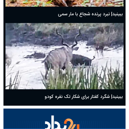
ببینید| نبرد پرنده شجاع با مار سمی
ببینید| شگرد کفتار برای شکار تک نفره کودو