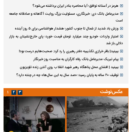
هرمز در آستانه توافق؛ آیا محاصره بنادر ایران برداشته می‌شود؟
مدیرعامل بانک دی: خبرنگاری، مسئولیت بزرگ روایت آگاهانه و صادقانه جامعه
است
وزش باد شدید از شمال تا جنوب کشور؛ هشدار هواشناسی برای ۵ روز آینده
امتیاز واردات خودرو چند میلیارد تومان قیمت خورد؛ پای خارج‌نشینان به بازار
دلالی باز شد
ببینید| باقر خرازی تکذیبیه دفتر رهبری را رد کرد: صحبت‌هایم درست بود!
پیام تبریک مدیرعامل بانک رفاه کارگران به مناسبت روز خبرنگار
ببینید | افشای محل پناهگاه رهبر شهید انقلاب روی آنتن زنده تلویزیون
توقیف ۲۰ ساله به پایان رسید؛ «صد سال به این سال‌ها» چه در چنته دارد؟
عکس‌نوشت
۱
۲
۳