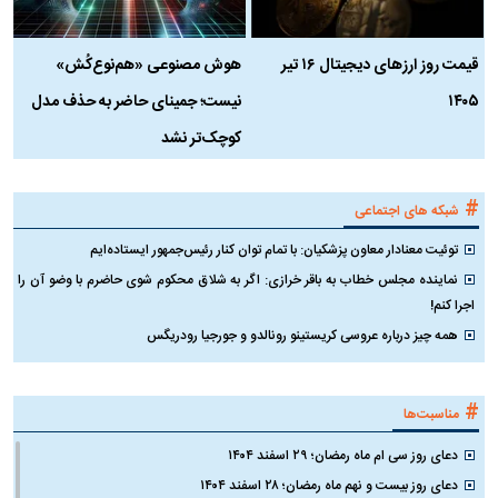
قیمت روز ارز‌های دیجیتال ۱۶ تیر
هوش مصنوعی «هم‌نوع‌کُش»
چ
۱۴۰۵
نیست؛ جمینای حاضر به حذف مدل
ک
کوچک‌تر نشد
#
شبکه های اجتماعی
توئیت معنادار معاون پزشکیان: با تمام توان کنار رئیس‌جمهور ایستاده‌ایم
نماینده مجلس خطاب به باقر خرازی: اگر به شلاق محکوم شوی حاضرم با وضو آن را
اجرا کنم!
همه چیز درباره عروسی کریستینو رونالدو و جورجیا رودریگس
#
مناسبت‌ها
دعای روز سی ام ماه رمضان؛ ۲۹ اسفند ۱۴۰۴
دعای روز بیست و نهم ماه رمضان؛ ۲۸ اسفند ۱۴۰۴