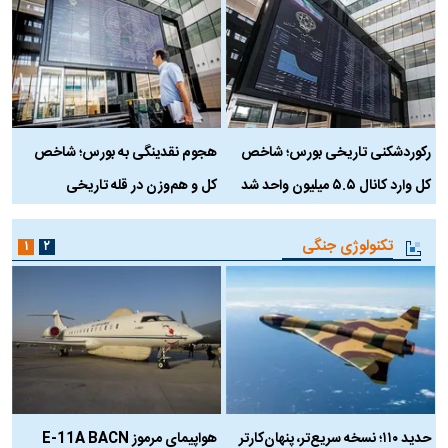
رکوردشکنی تاریخی بورس؛ شاخص
هجوم نقدینگی به بورس؛ شاخص
ب
کل وارد کانال ۵.۵ میلیون واحد شد
کل و هم‌وزن در قله تاریخی
تکنولوژی جنگی
۱
۲
حدید ۱۱۰؛ نسخه سریع‌تر، پنهان‌کارتر
هواپیمای مرموز E-11A BACN
ف