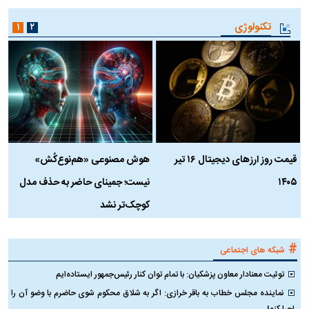
تکنولوژی
۱
۲
قیمت روز ارز‌های دیجیتال ۱۶ تیر
هوش مصنوعی «هم‌نوع‌کُش»
چ
۱۴۰۵
نیست؛ جمینای حاضر به حذف مدل
ک
کوچک‌تر نشد
#
شبکه های اجتماعی
توئیت معنادار معاون پزشکیان: با تمام توان کنار رئیس‌جمهور ایستاده‌ایم
نماینده مجلس خطاب به باقر خرازی: اگر به شلاق محکوم شوی حاضرم با وضو آن را