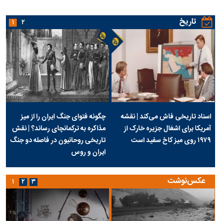
تاریخ
۱
۲
اسناد تاریخی فاش می‌کند | نقشه
چگونه فتوای جنگ ایران را از میز
آمریکا برای اشغال جزیره خارک از
مذاکره به ترکمانچای رساند؟ | نقش
۱۹۷۹ روی میز کاخ سفید است
تاریخی روحانیون در فاصله دو جنگ
ایران و روس
عکس‌نوشت
۱
۲
۳