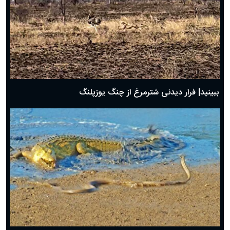
ببینید| فرار دیدنی شترمرغ از چنگ یوزپلنگ