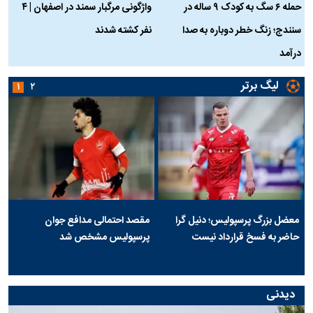
حمله ۶ سگ به کودک ۹ ساله در
واژگونی مرگبار سمند در اصفهان | ۴
ع
سنندج؛ زنگ خطر دوباره به صدا
نفر کشته شدند
ک
درآمد
لیگ برتر
۱
۲
معضل بزرگ پرسپولیس؛ دنیل گرا
مقصد احتمالی مدافع جوان
حاضر به فسخ قرارداد نیست
پرسپولیس مشخص شد
دیدنی