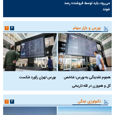
می‌رود، باید توسط فروشنده رصد
شوند
بورس و بازار سهام
۱
۲
هجوم نقدینگی به بورس؛ شاخص
بورس تهران رکورد شکست
س
کل و هم‌وزن در قله تاریخی
تکنولوژی جنگی
۱
۲