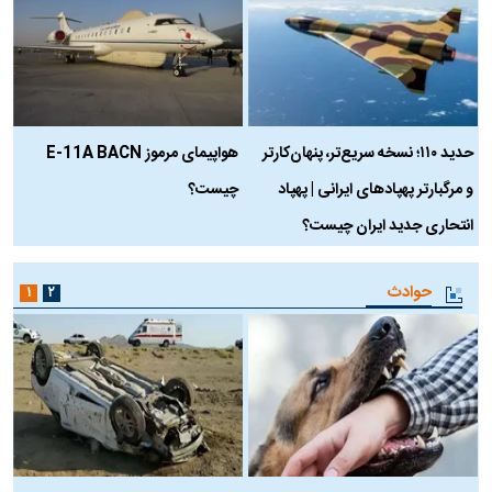
حدید ۱۱۰؛ نسخه سریع‌تر، پنهان‌کارتر
هواپیمای مرموز E-11A BACN
ف
و مرگبارتر پهپادهای ایرانی | پهپاد
چیست؟
م
انتحاری جدید ایران چیست؟
حوادث
۱
۲