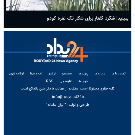
ببینید| شگرد کفتار برای شکار تک نفره کودو
تماس با ما
درباره ما
پیوندها
جستجو
آرشیو
آب و هوا
اوقات شرعی
خبرنامه
نظرسنجی
RSS
کلیه حقوق محفوظ است،استفاده از مطالب با ذکر منبع بلامانع است
info@rouydad24.ir
طراحی و تولید :
"ایران سامانه"