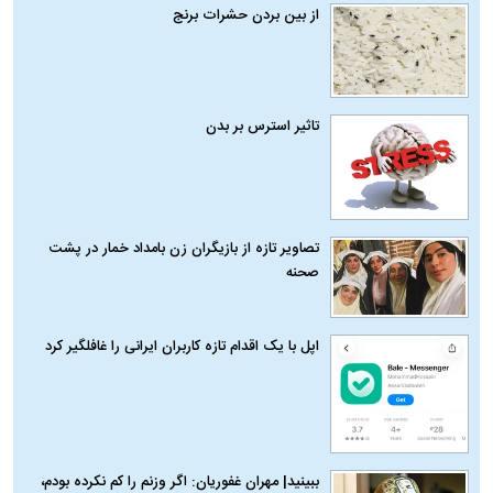
از بین بردن حشرات برنج
تاثیر استرس بر بدن
تصاویر تازه از بازیگران زن بامداد خمار در پشت
صحنه
اپل با یک اقدام تازه کاربران ایرانی را غافلگیر کرد
ببینید| مهران غفوریان: اگر وزنم را کم نکرده بودم،