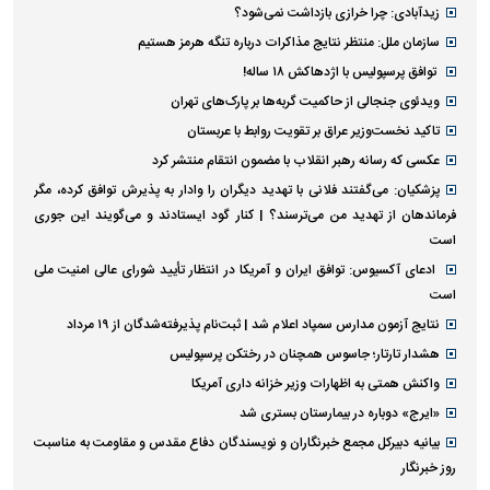
زیدآبادی: چرا خرازی بازداشت نمی‌شود؟
سازمان ملل: منتظر نتایج مذاکرات درباره تنگه هرمز هستیم
توافق پرسپولیس با اژدهاکش ۱۸ ساله!
ویدئوی جنجالی از حاکمیت گربه‌ها بر پارک‌های تهران
تاکید نخست‌وزیر عراق بر تقویت روابط با عربستان
عکسی که رسانه رهبر انقلاب با مضمون انتقام منتشر کرد
پزشکیان: می‌گفتند فلانی با تهدید دیگران را وادار به پذیرش توافق کرده، مگر
فرماندهان از تهدید من می‌ترسند؟ | کنار گود ایستادند و می‌گویند این جوری
است
ادعای آکسیوس: توافق ایران و آمریکا در انتظار تأیید شورای عالی امنیت ملی
است
نتایج آزمون مدارس سمپاد اعلام شد | ثبت‌نام پذیرفته‌شدگان از ۱۹ مرداد
هشدار تارتار؛ جاسوس همچنان در رختکن پرسپولیس
واکنش همتی به اظهارات وزیر خزانه داری آمریکا
«ایرج» دوباره در بیمارستان بستری شد
بیانیه دبیرکل مجمع خبرنگاران و نویسندگان دفاع مقدس و مقاومت به مناسبت
روز خبرنگار