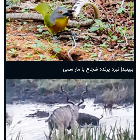
ببینید| نبرد پرنده شجاع با مار سمی