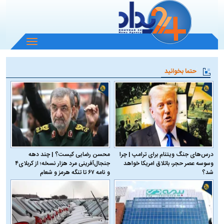
باز
و
بسته
حتما بخوانید
کردن
منو
درس‌های جنگ ویتنام برای ترامپ | چرا
محسن رضایی کیست؟ | چند دهه
وسوسه عصر حجر، باتلاق امریکا خواهد
جنجال‌آفرینی مرد هزار نسخه؛ از کربلای۴
شد؟
و نامه ۶۷ تا تنگه هرمز و شعام