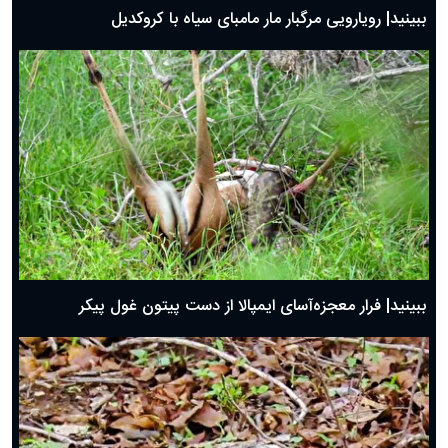
ببینید| رویارویی مرگبار مار مامبای سیاه با کروکدیل
ببینید| فرار معجزه‌آسای ایمپالا از دست پیتون غول پیکر