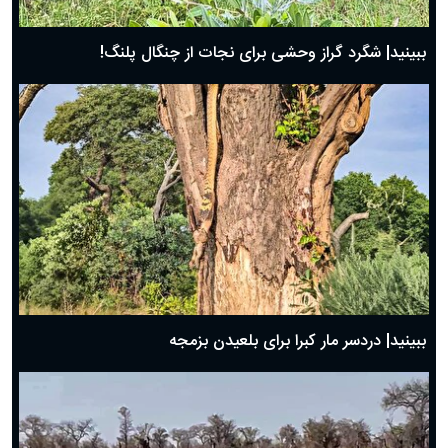
ببینید| شگرد گراز وحشی برای نجات از چنگال پلنگ!
ببینید| دردسر مار کبرا برای بلعیدن بزمجه