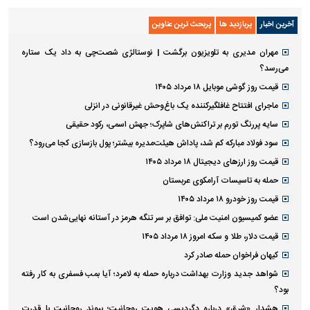
آخرین اخبار
پربازدید ها
پربحث ترین عناوین
مهران مدیری به تلویزیون برگشت | نوستالژی شصت‌چی به داد یک ستاره
می‌رسد؟
قیمت روز گوشی موبایل ۱۸ مرداد ۱۴۰۵
ماجرای افتتاح غافلگیرکننده یک باغ‌وحش غیرقانونی در انزلی
سایه پررنگ تورم بر تراکنش‌های شاپرک؛ جهش اسمی، رکود حقیقی
سود فولاد مبارکه کم شد، پاداش هیئت‌مدیره بیشتر؛ پول بازسازی کجا می‌رود؟
قیمت روز ارز‌های دیجیتال ۱۸ مرداد ۱۴۰۵
حمله به تاسیسات آرامکوی عربستان
قیمت روز خودرو ۱۸ مرداد ۱۴۰۵
عضو کمیسیون امنیت ملی: توافق بر سر تنگه هرمز در آستانه نهایی‌شدن است
قیمت دلار، طلا و سکه امروز ۱۸ مرداد ۱۴۰۵
کیهان فراخوان حمله صادر کرد
شواهد جدید وزارت بهداشت درباره حمله به لامرد؛ آیا بمب فسفری به کار رفته
بود؟
هشدار «شرق» درباره دگردیسی هویت روحانیت؛ پیوند روحانیت با قدرت