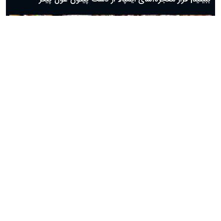
ببینید| نبرد پرنده شجاع با مار سمی