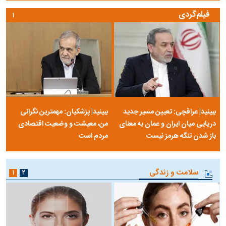
فیلم‌گردی
۱
ببینید| عراقچی: تعیین مسیر جدید
ببینید| پزشکیان: مهمترین نگرانی
دریایی میان ایران و عمان به معنای
من، معیشت و وضعیت اقتصادی
باز شدن تنگه هرمز نیست
مردم است
سلامت و زندگی
۱
۲