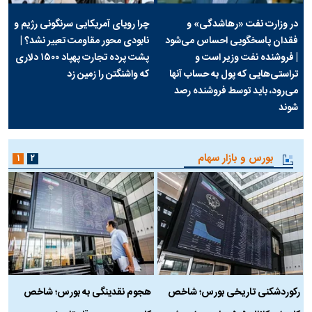
در وزارت نفت «رهاشدگی» و
چرا رویای آمریکایی سرنگونی رژیم و
فقدان پاسخگویی احساس می‌شود
نابودی محور مقاومت تعبیر نشد؟ |
| فروشنده نفت وزیر است و
پشت پرده تجارت پهپاد‌ ۱۵۰۰ دلاری
تراستی‌هایی که پول به حساب آنها
که واشنگتن را زمین زد
می‌رود، باید توسط فروشنده رصد
شوند
بورس و بازار سهام
۱
۲
رکوردشکنی تاریخی بورس؛ شاخص
هجوم نقدینگی به بورس؛ شاخص
ب