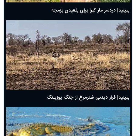
ببینید| دردسر مار کبرا برای بلعیدن بزمجه
ببینید| فرار دیدنی شترمرغ از چنگ یوزپلنگ