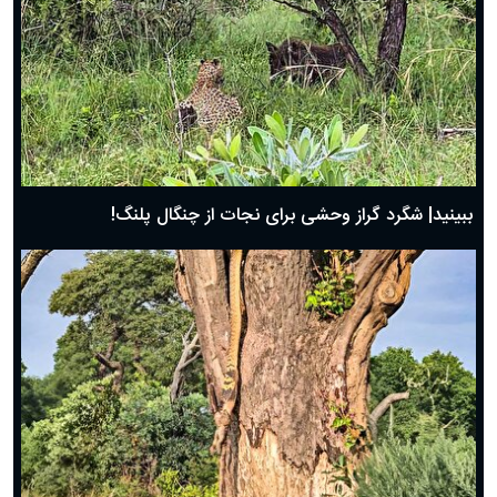
ببینید| شگرد گراز وحشی برای نجات از چنگال پلنگ!