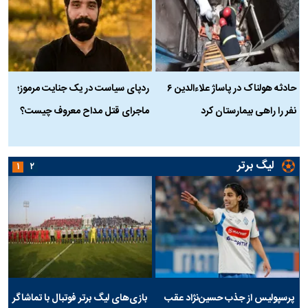
حادثه هولناک در پاساژ علاءالدین ۶
ردپای سیاست در یک جنایت مرموز؛
ج
نفر را راهی بیمارستان کرد
ماجرای قتل مداح معروف چیست؟
ب
ج
لیگ برتر
۱
۲
پرسپولیس از جذب حسین‌نژاد عقب
بازی‌های لیگ برتر فوتبال با تماشاگر