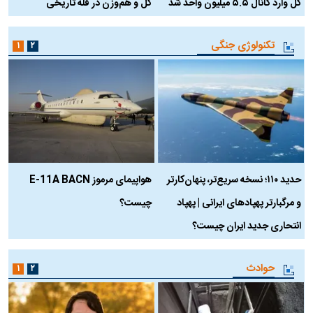
کل وارد کانال ۵.۵ میلیون واحد شد
کل و هم‌وزن در قله تاریخی
تکنولوژی جنگی
۱
۲
حدید ۱۱۰؛ نسخه سریع‌تر، پنهان‌کارتر
هواپیمای مرموز E-11A BACN
ف
و مرگبارتر پهپادهای ایرانی | پهپاد
چیست؟
م
انتحاری جدید ایران چیست؟
حوادث
۱
۲