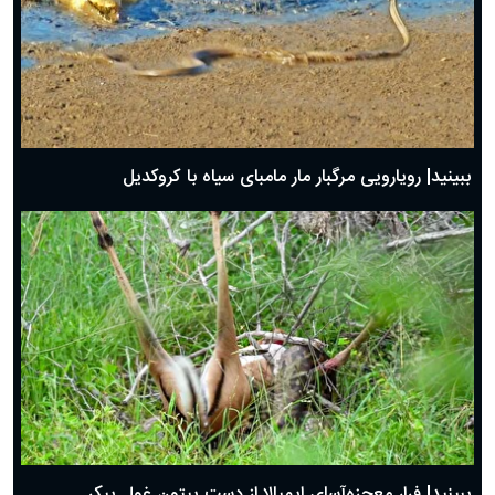
ببینید| رویارویی مرگبار مار مامبای سیاه با کروکدیل
ببینید| فرار معجزه‌آسای ایمپالا از دست پیتون غول پیکر