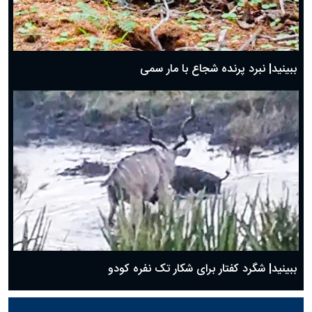
ببینید| نبرد پرنده شجاع با مار سمی
ببینید| شگرد کفتار برای شکار تک نفره کودو