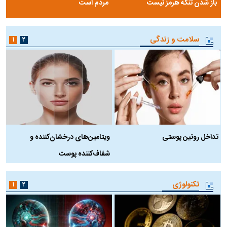
باز شدن تنگه هرمز نیست
مردم است
سلامت و زندگی
۱
۲
تداخل روتین پوستی
ویتامین‌های درخشان‌کننده و
د
شفاف‌کننده پوست
ط
تکنولوژی
۱
۲