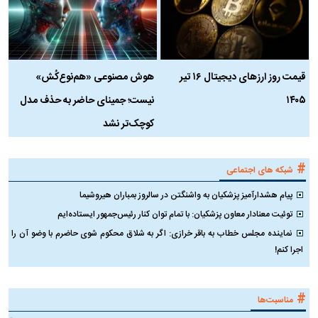
قیمت روز ارز‌های دیجیتال ۱۶ تیر
هوش مصنوعی «هم‌نوع‌کُش»
چ
۱۴۰۵
نیست؛ جمینای حاضر به حذف مدل
ک
کوچک‌تر نشد
#
شبکه های اجتماعی
پیام هشدارآمیز پزشکیان به واشنگتن در سالروز بمباران هیروشیما
توئیت معنادار معاون پزشکیان: با تمام توان کنار رئیس‌جمهور ایستاده‌ایم
نماینده مجلس خطاب به باقر خرازی: اگر به شلاق محکوم شوی حاضرم با وضو آن را
اجرا کنم!
#
مناسبت‌ها