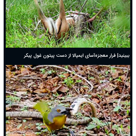
ببینید| فرار معجزه‌آسای ایمپالا از دست پیتون غول پیکر