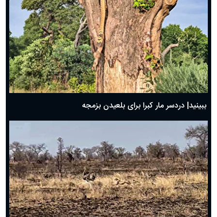
ببینید| دردسر مار کبرا برای بلعیدن بزمجه