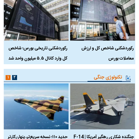
رکوردشکنی شاخص کل و ارزش
رکوردشکنی تاریخی بورس؛ شاخص
ه
معاملات بورس
کل وارد کانال ۵.۵ میلیون واحد شد
ک
تکنولوژی جنگی
۱
۲
جنگنده شکاری رهگیر آمریکا | F-14
حدید ۱۱۰؛ نسخه سریع‌تر، پنهان‌کارتر