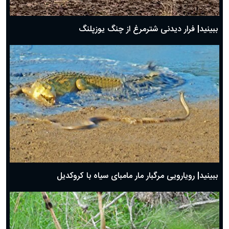
ببینید| فرار دیدنی شترمرغ از چنگ یوزپلنگ
ببینید| رویارویی مرگبار مار مامبای سیاه با کروکدیل