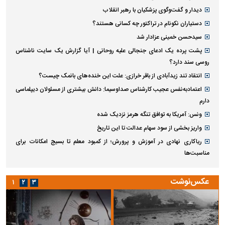
دیدار و گفت‌وگوی پزشکیان با رهبر انقلاب
دستیاران نکونام در تراکتور چه کسانی هستند؟
سیدحسن خمینی عزادار شد
پشت پرده یک ادعای جنجالی علیه روحانی | آیا گزارش یک سایت ناشناس
روسی سند دارد؟
انتقاد تند زیدآبادی از باقر خرازی: علت این خنده‌های بانمک چیست؟
اعتمادبه‌نفس عجیب کارشناس صداوسیما: دانش بیشتری از مسئولان دیپلماسی
دارم
ونس: آمریکا به توافق تنگه هرمز نزدیک شده
واریز بخشی از سود سهام عدالت تا این تاریخ
ریاکاری نهادی در آموزش و پرورش؛ از کمبود معلم تا بسیج امکانات برای
مناسبت‌ها
عکس‌نوشت
۱
۲
۳