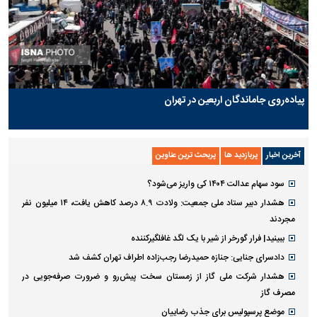
پیاده‌روی جاماندگان اربعین در تهران
آخرین اخبار
پربازدید ها
پربحث ترین عناوین
سود سهام عدالت ۱۴۰۴ کی واریز می‌شود؟
هشدار دبیر ستاد ملی جمعیت: ولادت ۸.۹ درصد کاهش یافت، ۱۴ میلیون نفر
مجردند
ببینید| فرار گورخر از شیر با یک لگد غافلگیرکننده
دادسرای جنایی: جنازه حمیدرضا رجب‌زاده اطراف تهران کشف شد
هشدار شرکت ملی گاز از زمستان سخت پیش‌رو و ضرورت صرفه‌جویی در
مصرف گاز
موضع پرسپولیس برای جذب رضاییان