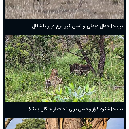
حضرت زینب(س) چگونه از دنیا رفت؟
بهترین پیامک تبریک روز پدر ۱۴۰۴؛ جملات زیبا و صمیمانه
روز پدر ۱۴۰۴ چه روزی است؟
ببینید| جدال دیدنی و نفس گیر مرغ دبیر با شغال
ببینید| شگرد گراز وحشی برای نجات از چنگال پلنگ!