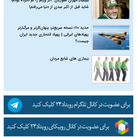
ببینید| مهران غفوریان: اگر وزنم را کم نکرده بودم،
شاید قبل از اکبر عبدی از دنیا می‌رفتم!
حدید ۱۱۰؛ نسخه سریع‌تر، پنهان‌کارتر و مرگبارتر
پهپادهای ایرانی | پهپاد انتحاری جدید ایران
چیست؟
بیماری‌ های شایع مردان