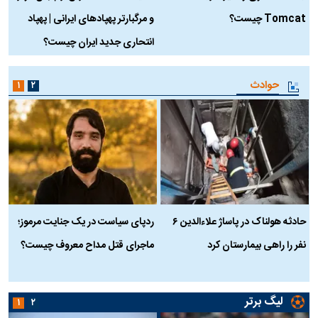
Tomcat چیست؟
و مرگبارتر پهپادهای ایرانی | پهپاد
چ
انتحاری جدید ایران چیست؟
حوادث
۱
۲
حادثه هولناک در پاساژ علاءالدین ۶
ردپای سیاست در یک جنایت مرموز؛
ج
نفر را راهی بیمارستان کرد
ماجرای قتل مداح معروف چیست؟
ب
ج
لیگ برتر
۱
۲