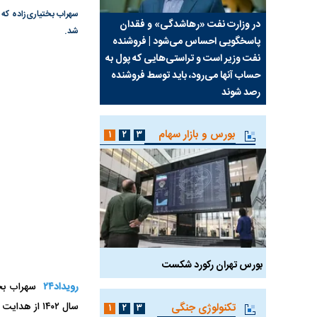
سیما علیه
در وزارت نفت «رهاشدگی» و فقدان
چرا رویای آمریکایی سرن
شد.
پاسخگویی احساس می‌شود | فروشنده
نابودی محور مقاومت تع
نفت وزیر است و تراستی‌هایی که پول به
پرد
حساب آنها می‌رود، باید توسط فروشنده
واشنگتن را زمین زد
رصد شوند
بورس و بازار سهام
۱
۲
۳
بورس تهران رکورد شکست
سیگنال مثبت دیپلماسی 
رویداد۲۴
سال ۱۴۰۲ از هدایت این تیم برکنار شد.
تکنولوژی جنگی
۱
۲
۳