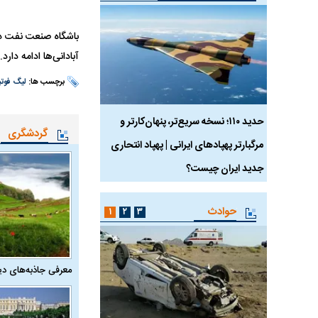
باشگاه صنعت نفت در 
آبادانی‌ها ادامه دارد.
برچسب ها:
لیگ فوتب
 ماسک
حدید ۱۱۰؛ نسخه سریع‌تر، پنهان‌کارتر و
هواپیمای مرموز E-11A BACN چیست؟
گردشگری
مرگبارتر پهپادهای ایرانی | پهپاد انتحاری
جدید ایران چیست؟
حوادث
۱
۲
۳
معرفی جاذبه‌های دی