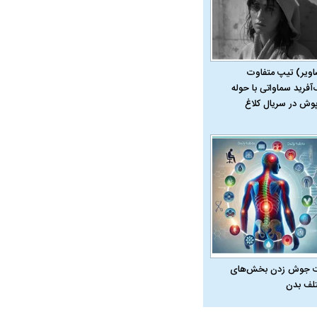
اویر) تیپ متفاوت
‌آفرید سماواتی با حوله
پوش در سریال کلاغ
 جوش زدن بخش‌های
لف بدن