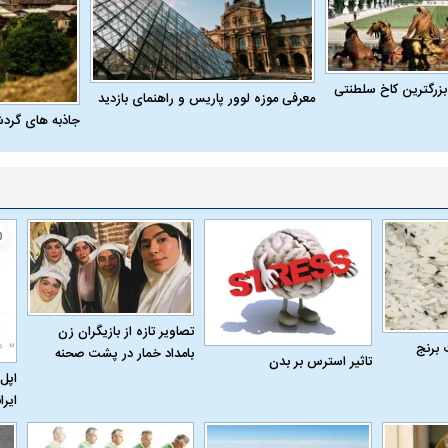
 ناشناس که
مرگ دلخراش دختر ۱۸ ساله بر اثر برق
گرفتگی
کشته شدند
بزرگترین کاخ سلطنتی
معرفی موزه لوور پاریس و راهنمای بازدید
جاذبه های گرد
لال منتفی شد؛
ابهام بزرگ درباره قرارداد یاسر آسانی؛
پرسپولیس در انتظ
انتخاب تیم جدید
اولین چالش حقوقی استقلال
پیش از شروع لیگ
تصاویر تازه از بازیگران زن
 برنج
بامداد خمار در پشت صحنه
تاثیر استرس بر بدن
اپل 
ایرا