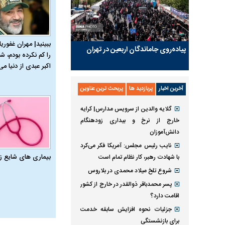
ببینید| مهران غفوریا
پیاده‌روی جاماندگان اربعین در تهران
را کم نکرده بودم، شا
اکبر عبدی از دنیا می‌
آخرین اخبار
پربازدید ها
پربحث ترین عناوین
گلایه والدین از سرویس مدارس| کرایه
خارج از نرخ و بیداری زودهنگام
دانش‌آموزان
نایب رئیس مجلس: آمریکا فکر می‌کرد
بیماری‌ های شایع ز
با شهادت رهبر، کار نظام تمام است
شروع تلخ میلاد محمدی در بلاروس
پسر محمدباقر ذوالقدر در خارج از کشور
اقامت دارد؟
جزئیات نحوه افزایش سابقه خدمت
برای بازنشستگی