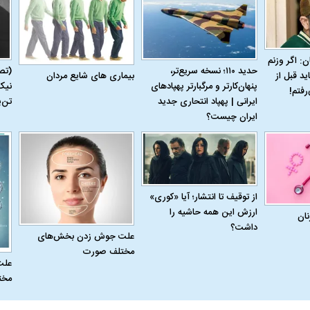
ن: اگر وزنم
حدید ۱۱۰؛ نسخه سریع‌تر،
(تص
بیماری‌ های شایع مردان
ید قبل از
پنهان‌کارتر و مرگبارتر پهپادهای
نیک
رفتم!
ایرانی | پهپاد انتحاری جدید
تن‌
ایران چیست؟
از توقیف تا انتشار؛ آیا «کوری»
ارزش این همه حاشیه را
نان
داشت؟
علت جوش زدن بخش‌های
مختلف صورت
علت
مخت