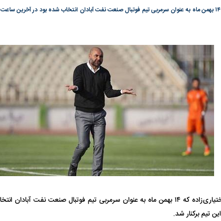
گونی رژیم و
مطالعه رفتار هیستریک صدا و سیما علیه
در وزارت نفت «ر
بیر نشد؟ | پشت
کمپین نه به اعدام
پاسخگویی احساس 
ه تجارت پهپاد‌ ۱۵۰۰ دلاری که
نفت وزیر است و ت
حساب آنها می‌رود
رصد شوند
به بورس
پرواز ۱۰۰ هزار واحدی شاخص کل بورس
بورس تهران رکور
سهراب بختیاری‌زاده که ۱۴ بهمن ماه به عنوان سرمربی تیم فوتبال صنعت نفت آبا