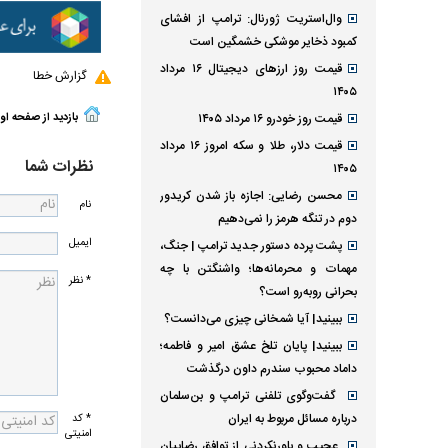
وال‌استریت ژورنال: ترامپ از افشای
کمبود ذخایر موشکی خشمگین است
قیمت روز ارز‌های دیجیتال ۱۶ مرداد
گزارش خطا
۱۴۰۵
بازدید از صفحه او
قیمت روز خودرو ۱۶ مرداد ۱۴۰۵
قیمت دلار، طلا و سکه امروز ۱۶ مرداد
نظرات شما
۱۴۰۵
محسن رضایی: اجازه باز شدن کریدور
نام
دوم در تنگه هرمز را نمی‌دهیم
ایمیل
پشت پرده دستور جدید ترامپ | جنگ،
مهمات و محرمانه‌ها؛ واشنگتن با چه
* نظر
بحرانی روبه‌رو است؟
ببینید| آیا شمخانی چیزی می‌دانست؟
ببینید| پایان تلخ عشق امیر و فاطمه؛
داماد محبوب سندرم داون درگذشت
گفت‌وگوی تلفنی ترامپ و بن‌سلمان
درباره مسائل مربوط به ایران
* کد
امنیتی
عجیب و باورنکردنی از توافق رضاییان