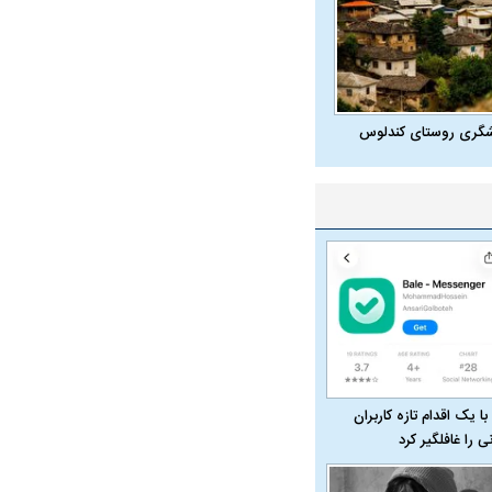
واژگونی مرگبار سمند در اصفهان | ۴ نفر
عکس| ماجرای کشف جسد ناشناس که
توسط حیوانات خورده شد
شگری روستای کندلوس
ار سه خرید کلیدی
پیشنهاد ۱۳۲میلیاردی رامین رضاییان به
بازگشت اندو
استقلال
هافبک گابنی
با یک اقدام تازه کاربران
نی را غافلگیر کرد