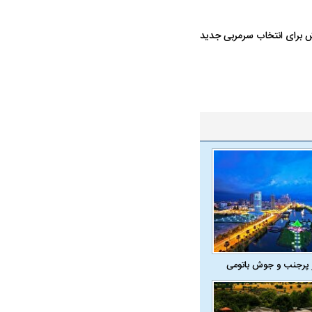
لاش برای انتخاب سرمربی جدید
ه سریع‌تر، پنهان‌کارتر و
هواپیمای مرموز E-11A BACN چیست؟
یرانی | پهپاد انتحاری
؟
 پرجنب و جوش باتومی