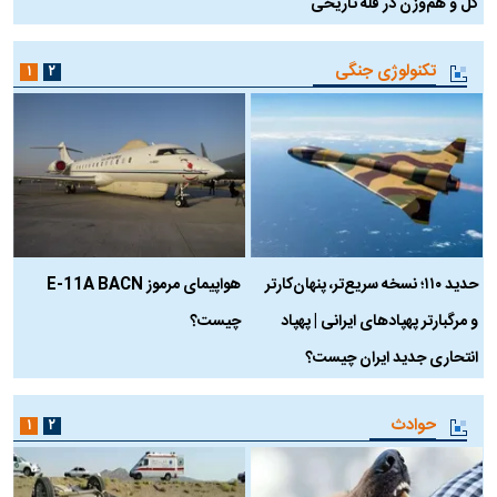
کل و هم‌وزن در قله تاریخی
تکنولوژی جنگی
۱
۲
حدید ۱۱۰؛ نسخه سریع‌تر، پنهان‌کارتر
هواپیمای مرموز E-11A BACN
ف
و مرگبارتر پهپادهای ایرانی | پهپاد
چیست؟
م
انتحاری جدید ایران چیست؟
حوادث
۱
۲