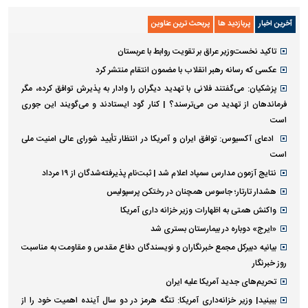
آخرین اخبار
پربازدید ها
پربحث ترین عناوین
تاکید نخست‌وزیر عراق بر تقویت روابط با عربستان
عکسی که رسانه رهبر انقلاب با مضمون انتقام منتشر کرد
پزشکیان: می‌گفتند فلانی با تهدید دیگران را وادار به پذیرش توافق کرده، مگر
فرماندهان از تهدید من می‌ترسند؟ | کنار گود ایستادند و می‌گویند این جوری
است
ادعای آکسیوس: توافق ایران و آمریکا در انتظار تأیید شورای عالی امنیت ملی
است
نتایج آزمون مدارس سمپاد اعلام شد | ثبت‌نام پذیرفته‌شدگان از ۱۹ مرداد
هشدار تارتار؛ جاسوس همچنان در رختکن پرسپولیس
واکنش همتی به اظهارات وزیر خزانه داری آمریکا
«ایرج» دوباره در بیمارستان بستری شد
بیانیه دبیرکل مجمع خبرنگاران و نویسندگان دفاع مقدس و مقاومت به مناسبت
روز خبرنگار
تحریم‌های جدید آمریکا علیه ایران
ببینید| وزیر خزانه‌داری آمریکا: تنگه هرمز در دو سال آینده اهمیت خود را از