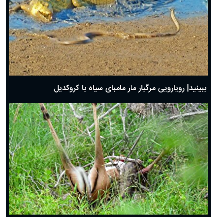
ببینید| رویارویی مرگبار مار مامبای سیاه با کروکدیل