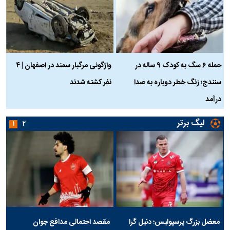
حمله ۶ سگ به کودک ۹ ساله در
واژگونی مرگبار سمند در اصفهان | ۴
ع
سنندج؛ زنگ خطر دوباره به صدا
نفر کشته شدند
ک
درآمد
لیگ برتر
۱
۲
معضل بزرگ پرسپولیس؛ دنیل گرا
مقصد احتمالی مدافع جوان