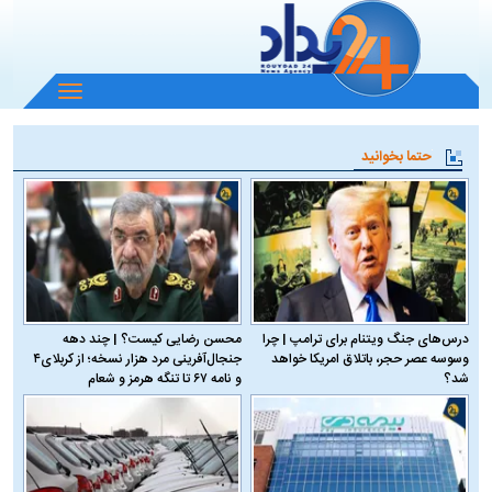
باز
و
بسته
حتما بخوانید
کردن
منو
درس‌های جنگ ویتنام برای ترامپ | چرا
محسن رضایی کیست؟ | چند دهه
وسوسه عصر حجر، باتلاق امریکا خواهد
جنجال‌آفرینی مرد هزار نسخه؛ از کربلای۴
شد؟
و نامه ۶۷ تا تنگه هرمز و شعام