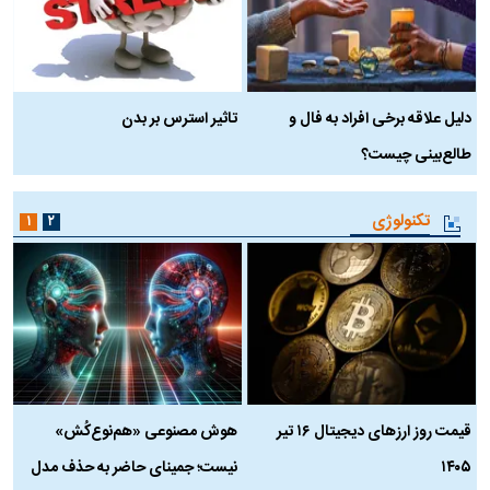
دلیل علاقه برخی افراد به فال و
تاثیر استرس بر بدن
ع
طالع‌بینی چیست؟
آ
تکنولوژی
۱
۲
قیمت روز ارز‌های دیجیتال ۱۶ تیر
هوش مصنوعی «هم‌نوع‌کُش»
چ
۱۴۰۵
نیست؛ جمینای حاضر به حذف مدل
ک