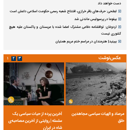
دست خواهد داد
ابطحی: حرف‌های باقر خرازی، افتتاح شعبه رسمی حکومت اسلامی داعش است
بیفوما در پرسپولیس ماندنی شد
اردوغان: توافقنامه دفاعی مشترک امضا شده با عربستان و پاکستان علیه هیچ
کشوری نیست
ببینید| هنرمندان در مراسم ختم مریم همتیان
عکس‌نوشت
۱
۲
۳
مرصاد و الهیات سیاسی مجاهدین
آخرین پرده از حیات سیاسی یک
خلق
سلسله | روایتی از آخرین مصاحبه‌ی
شاه در ایران