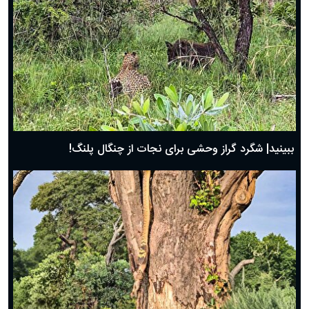
ببینید| شگرد گراز وحشی برای نجات از چنگال پلنگ!