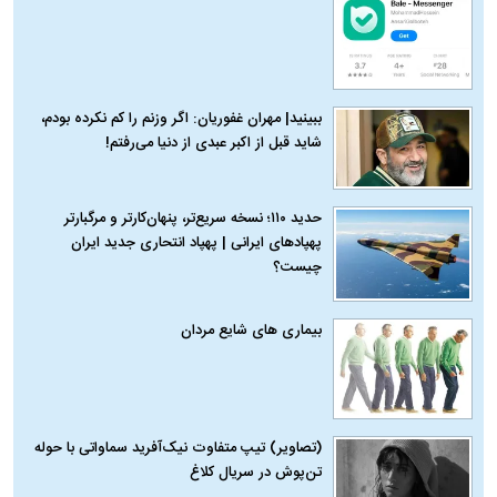
ببینید| مهران غفوریان: اگر وزنم را کم نکرده بودم،
شاید قبل از اکبر عبدی از دنیا می‌رفتم!
حدید ۱۱۰؛ نسخه سریع‌تر، پنهان‌کارتر و مرگبارتر
پهپادهای ایرانی | پهپاد انتحاری جدید ایران
چیست؟
بیماری‌ های شایع مردان
(تصاویر) تیپ متفاوت نیک‌آفرید سماواتی با حوله
تن‌پوش در سریال کلاغ