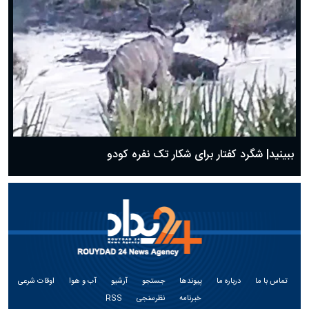
ببینید| شگرد کفتار برای شکار تک نفره کودو
تماس با ما
درباره ما
پیوندها
جستجو
آرشیو
آب و هوا
اوقات شرعی
خبرنامه
نظرسنجی
RSS