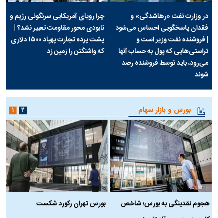
در وزارت نفت «رهاشدگی» و
چرا رویای آمریکایی سرنگونی رژیم و
فقدان پاسخگویی احساس می‌شود
نابودی محور مقاومت تعبیر نشد؟ |
| فروشنده نفت وزیر است و
پشت پرده تجارت پهپاد‌ ۱۵۰۰ دلاری
تراستی‌هایی که پول به حساب آنها
که واشنگتن را زمین زد
می‌رود، باید توسط فروشنده رصد
شوند
بورس و بازار سهام
۱
۲
هجوم نقدینگی به بورس؛ شاخص
بورس تهران رکورد شکست
س