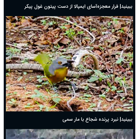
ببینید| فرار معجزه‌آسای ایمپالا از دست پیتون غول پیکر
ببینید| نبرد پرنده شجاع با مار سمی