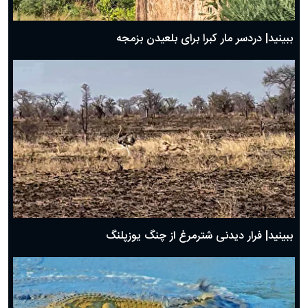
ببینید| دردسر مار کبرا برای بلعیدن بزمجه
ببینید| فرار دیدنی شترمرغ از چنگ یوزپلنگ