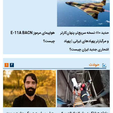
حدید ۱۱۰؛ نسخه سریع‌تر، پنهان‌کارتر
هواپیمای مرموز E-11A BACN
ف
و مرگبارتر پهپادهای ایرانی | پهپاد
چیست؟
م
انتحاری جدید ایران چیست؟
حوادث
۱
۲