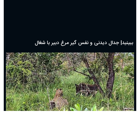
دعای روز دوم ماه مبارک رمضان ۱ اسفند ماه ۱۴۰۴
دعای روز اول ماه مبارک رمضان، ۳۰ بهمن ۱۴۰۴
حضرت زینب(س) چگونه از دنیا رفت؟
بهترین پیامک تبریک روز پدر ۱۴۰۴؛ جملات زیبا و صمیمانه
روز پدر ۱۴۰۴ چه روزی است؟
ببینید| جدال دیدنی و نفس گیر مرغ دبیر با شغال
ببینید| شگرد گراز وحشی برای نجات از چنگال پلنگ!