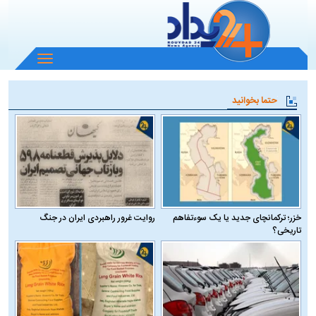
باز
و
بسته
حتما بخوانید
کردن
منو
خزر؛ ترکمانچای جدید یا یک سوءتفاهم
روایت غرور راهبردی ایران در جنگ
تاریخی؟