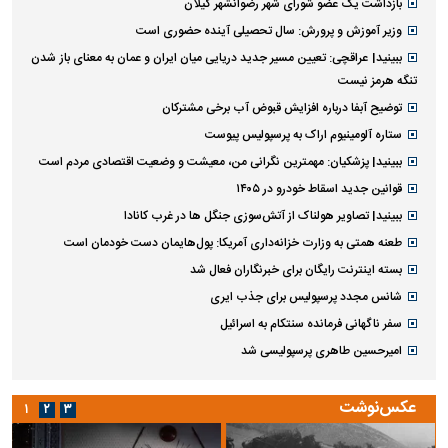
بازداشت یک عضو شورای شهر رضوانشهر گیلان
وزیر آموزش و پرورش: سال تحصیلی آینده حضوری است
ببینید| عراقچی: تعیین مسیر جدید دریایی میان ایران و عمان به معنای باز شدن
تنگه هرمز نیست
توضیح آبفا درباره افزایش قبوض آب برخی مشترکان
ستاره آلومینیوم اراک به پرسپولیس پیوست
ببینید| پزشکیان: مهمترین نگرانی من، معیشت و وضعیت اقتصادی مردم است
قوانین جدید اسقاط خودرو در ۱۴۰۵
ببینید| تصاویر هولناک از آتش‌سوزی جنگل ها در غرب کانادا
طعنه همتی به وزارت خزانه‌داری آمریکا: پول‌هایمان دست خودمان است
بسته اینترنت رایگان برای خبرنگاران فعال شد
شانس مجدد پرسپولیس برای جذب ایری
سفر ناگهانی فرمانده سنتکام به اسرائیل
امیرحسین طاهری پرسپولیسی شد
عکس‌نوشت
۱
۲
۳