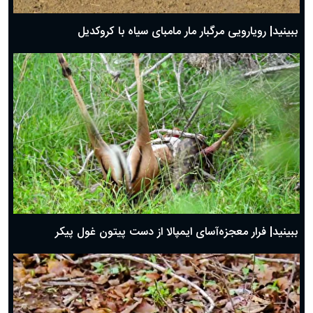
ببینید| رویارویی مرگبار مار مامبای سیاه با کروکدیل
ببینید| فرار معجزه‌آسای ایمپالا از دست پیتون غول پیکر