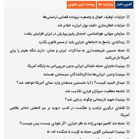
آخرین اخبار
پربازدید ها
پربحث ترین عناوین
جزئیات توقیف اموال و وضعیت پرونده قضایی تراستی‌ها
جزئیات فعال‌سازی «کیف پول ایران» اعلام شد
سازمان جهانی هواشناسی: احتمال پاییز پربارش در ایران افزایش یافت
زیدآبادی: پاسخ به ادعا‌های خرازی باید از مسیر قانون بگذرد
حمله حسین شریعتمداری به مذاکرات ایران و عمان: دارید تنگه هرمز را برای
آمریکا باز می‌کنید
ببینید| ماجرای حمله خلبانان ایرانی بدون جی‌پی‌اس به پایگاه آمریکا
ببینید| ونس: ایرانی‌ها مذاکره‌کنندگان سرسختی هستند
عبدال السید کیست؟ | آیا نخستین مسلمان وارد سنای آمریکا خواهد شد؟
شایعه معافیت سربازان فراری تکذیب شد
ببینید| شهید لاریجانی چگونه ردیابی شد؟
افشای درگیری ترامپ و هگست در کمپ دیوید بر سر کاهش ذخایر نظامی
آمریکا
حمله تند کامبیز مهدی‌زاده به باقر خرازی: اگر نفوذی نیست، پس چیست؟
ببینید| انیمیشن لگویی حمله به کویت با جنگنده اف-۵