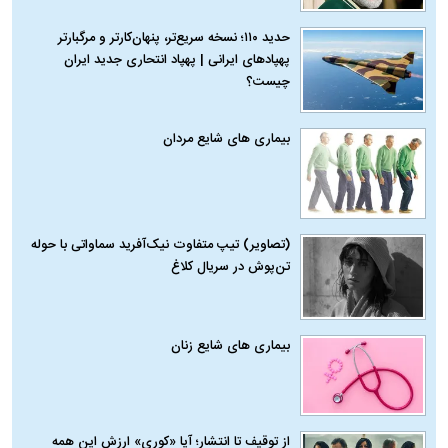
حدید ۱۱۰؛ نسخه سریع‌تر، پنهان‌کارتر و مرگبارتر
پهپادهای ایرانی | پهپاد انتحاری جدید ایران
چیست؟
بیماری‌ های شایع مردان
(تصاویر) تیپ متفاوت نیک‌آفرید سماواتی با حوله
تن‌پوش در سریال کلاغ
بیماری‌ های شایع زنان
از توقیف تا انتشار؛ آیا «کوری» ارزش این همه