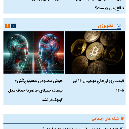
طالع‌بینی چیست؟
آ
تکنولوژی
۱
۲
قیمت روز ارز‌های دیجیتال ۱۶ تیر
هوش مصنوعی «هم‌نوع‌کُش»
چ
۱۴۰۵
نیست؛ جمینای حاضر به حذف مدل
ک
کوچک‌تر نشد
#
شبکه های اجتماعی
همه چیز درباره عروسی کریستینو رونالدو و جورجیا رودریگس