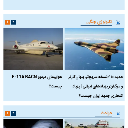
ب
تکنولوژی جنگی
۱
۲
حدید ۱۱۰؛ نسخه سریع‌تر، پنهان‌کارتر
هواپیمای مرموز E-11A BACN
ف
و مرگبارتر پهپادهای ایرانی | پهپاد
چیست؟
م
انتحاری جدید ایران چیست؟
حوادث
۱
۲