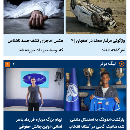
واژگونی مرگبار سمند در اصفهان | ۴
عکس| ماجرای کشف جسد ناشناس
نفر کشته شدند
که توسط حیوانات خورده شد
گ
لیگ برتر
۱
۲
بازگشت اندونگ به استقلال منتفی
ابهام بزرگ درباره قرارداد یاسر
شد؛ هافبک گابنی در آستانه انتخاب
آسانی؛ اولین چالش حقوقی