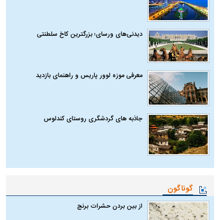
دیدنی‌های ورسای؛ بزرگترین کاخ سلطنتی
معرفی موزه لوور پاریس و راهنمای بازدید
جاذبه های گردشگری روستای کندلوس
گوناگون
از بین بردن حشرات برنج