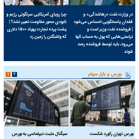
در وزارت نفت «رهاشدگی» و
چرا رویای آمریکایی سرنگونی رژیم و
فقدان پاسخگویی احساس می‌شود
نابودی محور مقاومت تعبیر نشد؟ |
| فروشنده نفت وزیر است و
پشت پرده تجارت پهپاد‌ ۱۵۰۰ دلاری
تراستی‌هایی که پول به حساب آنها
که واشنگتن را زمین زد
می‌رود، باید توسط فروشنده رصد
شوند
بورس و بازار سهام
۱
۲
بورس تهران رکورد شکست
سیگنال مثبت دیپلماسی به بورس