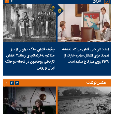
تاریخ
۱
۲
اسناد تاریخی فاش می‌کند | نقشه
چگونه فتوای جنگ ایران را از میز
آمریکا برای اشغال جزیره خارک از
مذاکره به ترکمانچای رساند؟ | نقش
۱۹۷۹ روی میز کاخ سفید است
تاریخی روحانیون در فاصله دو جنگ
ایران و روس
عکس‌نوشت
۱
۲
۳