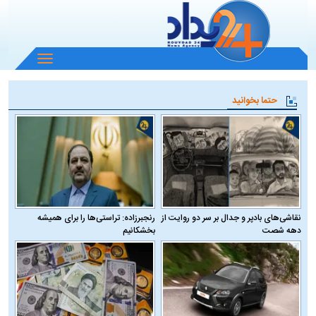
باز
و
بسته
حتما بخوانید
کردن
منو
نقاشی‌های بادپر و جدال بر سر دو روایت از
رنجبرزاده: تراستی‌ها را برای همیشه
دهه شصت
بخشکانیم