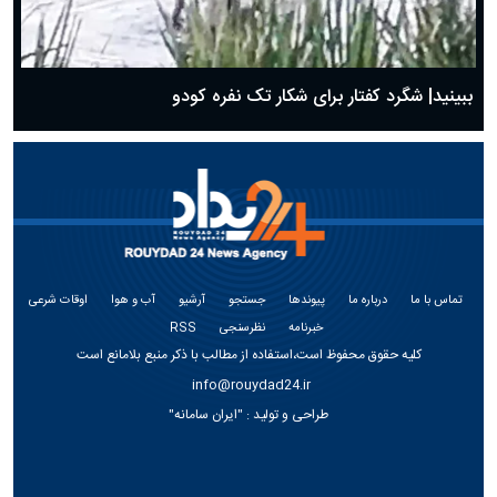
ببینید| شگرد کفتار برای شکار تک نفره کودو
تماس با ما
درباره ما
پیوندها
جستجو
آرشیو
آب و هوا
اوقات شرعی
خبرنامه
نظرسنجی
RSS
کلیه حقوق محفوظ است،استفاده از مطالب با ذکر منبع بلامانع است
info@rouydad24.ir
طراحی و تولید :
"ایران سامانه"