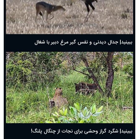
دعای روز دوم ماه مبارک رمضان ۱ اسفند ماه ۱۴۰۴
دعای روز اول ماه مبارک رمضان، ۳۰ بهمن ۱۴۰۴
حضرت زینب(س) چگونه از دنیا رفت؟
بهترین پیامک تبریک روز پدر ۱۴۰۴؛ جملات زیبا و صمیمانه
روز پدر ۱۴۰۴ چه روزی است؟
ببینید| جدال دیدنی و نفس گیر مرغ دبیر با شغال
ببینید| شگرد گراز وحشی برای نجات از چنگال پلنگ!