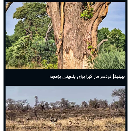
ببینید| دردسر مار کبرا برای بلعیدن بزمجه