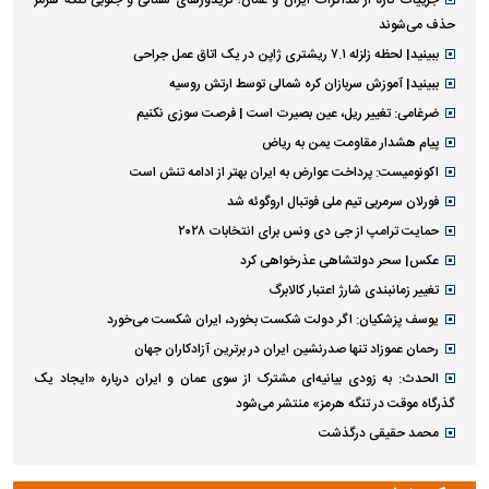
حذف می‌شوند
ببینید| لحظه زلزله ۷.۱ ریشتری ژاپن در یک اتاق عمل جراحی
ببینید| آموزش سربازان کره شمالی توسط ارتش روسیه
ضرغامی: تغییر ریل، عین بصیرت است | فرصت سوزی نکنیم
پیام هشدار مقاومت یمن به ریاض
اکونومیست: پرداخت عوارض به ایران بهتر از ادامه تنش است
فورلان سرمربی تیم ملی فوتبال اروگوئه شد
حمایت ترامپ از جی دی ونس برای انتخابات ۲۰۲۸
عکس| سحر دولتشاهی عذرخواهی کرد
تغییر زمانبندی‌ شارژ اعتبار کالابرگ
یوسف پزشکیان: اگر دولت شکست بخورد، ایران شکست می‌خورد
رحمان عموزاد تنها صدرنشین ایران در برترین آزادکاران جهان
الحدث: به زودی بیانیه‌ای مشترک از سوی عمان و ایران درباره «ایجاد یک
گذرگاه موقت در تنگه هرمز» منتشر می‌شود
محمد حقیقی درگذشت