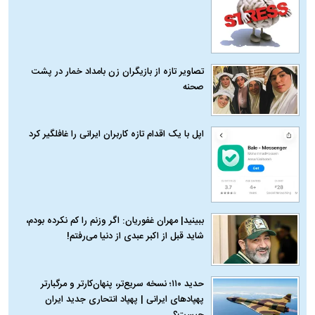
تصاویر تازه از بازیگران زن بامداد خمار در پشت
صحنه
اپل با یک اقدام تازه کاربران ایرانی را غافلگیر کرد
ببینید| مهران غفوریان: اگر وزنم را کم نکرده بودم،
شاید قبل از اکبر عبدی از دنیا می‌رفتم!
حدید ۱۱۰؛ نسخه سریع‌تر، پنهان‌کارتر و مرگبارتر
پهپادهای ایرانی | پهپاد انتحاری جدید ایران