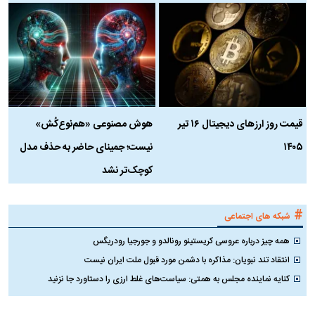
قیمت روز ارز‌های دیجیتال ۱۶ تیر
هوش مصنوعی «هم‌نوع‌کُش»
چ
۱۴۰۵
نیست؛ جمینای حاضر به حذف مدل
ک
کوچک‌تر نشد
#
شبکه های اجتماعی
همه چیز درباره عروسی کریستینو رونالدو و جورجیا رودریگس
انتقاد تند نبویان: مذاکره با دشمن مورد قبول ملت ایران نیست
کنایه نماینده مجلس به همتی: سیاست‌های غلط ارزی را دستاورد جا نزنید