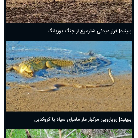
ببینید| فرار دیدنی شترمرغ از چنگ یوزپلنگ
ببینید| رویارویی مرگبار مار مامبای سیاه با کروکدیل