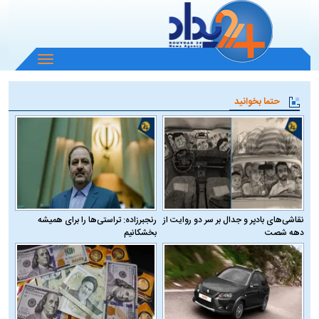
باز
و
بسته
حتما بخوانید
کردن
منو
نقاشی‌های بادپر و جدال بر سر دو روایت از
رنجبرزاده: تراستی‌ها را برای همیشه
دهه شصت
بخشکانیم