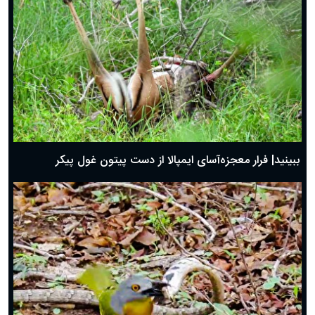
ببینید| فرار معجزه‌آسای ایمپالا از دست پیتون غول پیکر