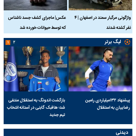
واژگونی مرگبار سمند در اصفهان | ۴
عکس| ماجرای کشف جسد ناشناس
نفر کشته شدند
که توسط حیوانات خورده شد
گ
لیگ برتر
۱
۲
پیشنهاد ۱۳۲میلیاردی رامین
بازگشت اندونگ به استقلال منتفی
رضاییان به استقلال
شد؛ هافبک گابنی در آستانه انتخاب
تیم جدید
دیدنی