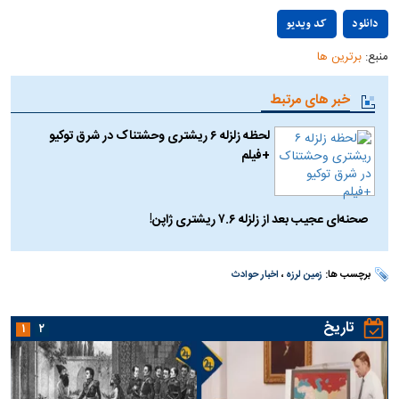
Play
دانلود
کد ویدیو
منبع:
برترین ها
Video
خبر های مرتبط
لحظه زلزله ۶ ریشتری وحشتناک در شرق توکیو
+فیلم
صحنه‌ای عجیب بعد از زلزله ۷.۶ ریشتری ژاپن!
برچسب ها:
زمین لرزه
،
اخبار حوادث
تاریخ
۱
۲