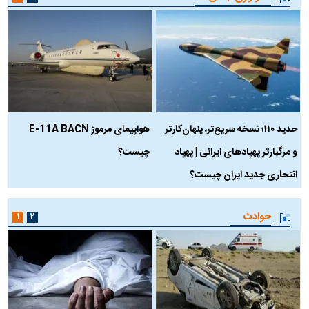
حدید ۱۱۰؛ نسخه سریع‌تر، پنهان‌کارتر
هواپیمای مرموز E-11A BACN
ف
و مرگبارتر پهپادهای ایرانی | پهپاد
چیست؟
م
انتحاری جدید ایران چیست؟
حوادث
۱
۲