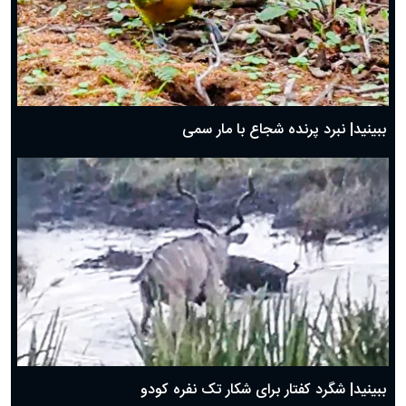
ببینید| نبرد پرنده شجاع با مار سمی
ببینید| شگرد کفتار برای شکار تک نفره کودو