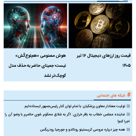
قیمت روز ارز‌های دیجیتال ۱۶ تیر
هوش مصنوعی «هم‌نوع‌کُش»
چ
۱۴۰۵
نیست؛ جمینای حاضر به حذف مدل
ک
کوچک‌تر نشد
#
شبکه های اجتماعی
توئیت معنادار معاون پزشکیان: با تمام توان کنار رئیس‌جمهور ایستاده‌ایم
نماینده مجلس خطاب به باقر خرازی: اگر به شلاق محکوم شوی حاضرم با وضو آن را
اجرا کنم!
همه چیز درباره عروسی کریستینو رونالدو و جورجیا رودریگس