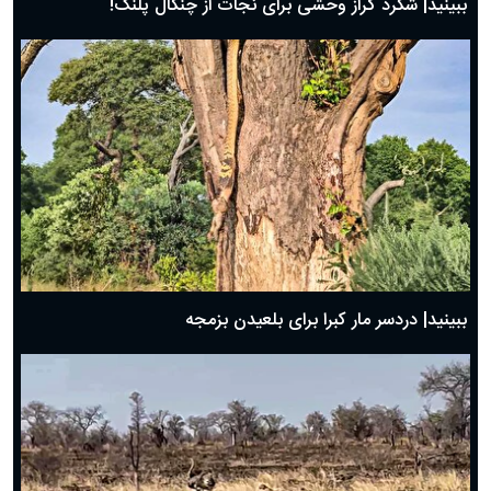
ببینید| شگرد گراز وحشی برای نجات از چنگال پلنگ!
ببینید| دردسر مار کبرا برای بلعیدن بزمجه