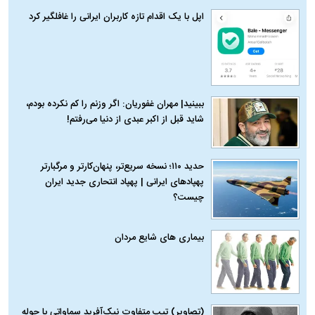
اپل با یک اقدام تازه کاربران ایرانی را غافلگیر کرد
ببینید| مهران غفوریان: اگر وزنم را کم نکرده بودم،
شاید قبل از اکبر عبدی از دنیا می‌رفتم!
حدید ۱۱۰؛ نسخه سریع‌تر، پنهان‌کارتر و مرگبارتر
پهپادهای ایرانی | پهپاد انتحاری جدید ایران
چیست؟
بیماری‌ های شایع مردان
(تصاویر) تیپ متفاوت نیک‌آفرید سماواتی با حوله