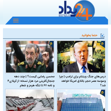
باز
و
بسته
حتما بخوانید
کردن
منو
درس‌های جنگ ویتنام برای ترامپ | چرا
محسن رضایی کیست؟ | چند دهه
وسوسه عصر حجر، باتلاق امریکا خواهد
جنجال‌آفرینی مرد هزار نسخه؛ از کربلای۴
شد؟
و نامه ۶۷ تا تنگه هرمز و شعام