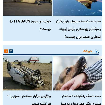
حدید ۱۱۰؛ نسخه سریع‌تر، پنهان‌کارتر
هواپیمای مرموز E-11A BACN
ف
و مرگبارتر پهپادهای ایرانی | پهپاد
چیست؟
م
انتحاری جدید ایران چیست؟
حوادث
۱
۲
حمله ۶ سگ به کودک ۹ ساله در
واژگونی مرگبار سمند در اصفهان | ۴
ع
سنندج؛ زنگ خطر دوباره به صدا
نفر کشته شدند
ک