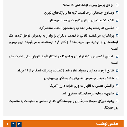
توافق پرسپولیس با اژدهاکش ۱۸ ساله!
ویدئوی جنجالی از حاکمیت گربه‌ها بر پارک‌های تهران
تاکید نخست‌وزیر عراق بر تقویت روابط با عربستان
عکسی که رسانه رهبر انقلاب با مضمون انتقام منتشر کرد
پزشکیان: می‌گفتند فلانی با تهدید دیگران را وادار به پذیرش توافق کرده، مگر
فرماندهان از تهدید من می‌ترسند؟ | کنار گود ایستادند و می‌گویند این جوری
است
ادعای آکسیوس: توافق ایران و آمریکا در انتظار تأیید شورای عالی امنیت ملی
است
نتایج آزمون مدارس سمپاد اعلام شد | ثبت‌نام پذیرفته‌شدگان از ۱۹ مرداد
هشدار تارتار؛ جاسوس همچنان در رختکن پرسپولیس
واکنش همتی به اظهارات وزیر خزانه داری آمریکا
«ایرج» دوباره در بیمارستان بستری شد
بیانیه دبیرکل مجمع خبرنگاران و نویسندگان دفاع مقدس و مقاومت به مناسبت
روز خبرنگار
عکس‌نوشت
۱
۲
۳