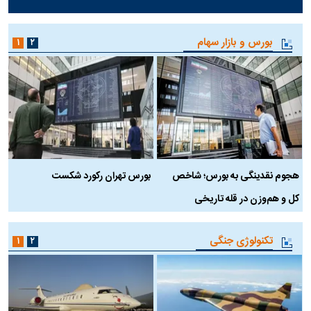
بورس و بازار سهام
۱
۲
هجوم نقدینگی به بورس؛ شاخص
بورس تهران رکورد شکست
س
کل و هم‌وزن در قله تاریخی
تکنولوژی جنگی
۱
۲