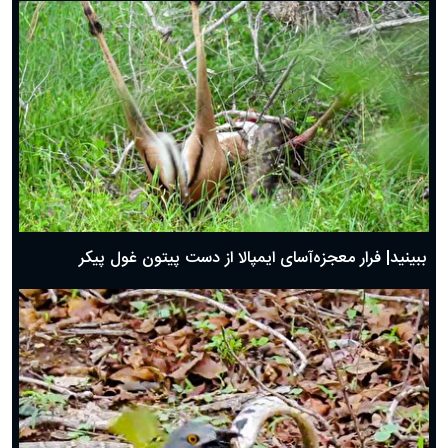
ببینید| فرار معجزه‌آسای ایمپالا از دست پیتون غول پیکر