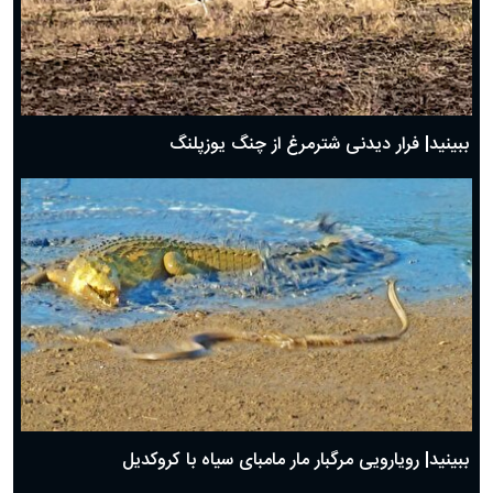
ببینید| فرار دیدنی شترمرغ از چنگ یوزپلنگ
ببینید| رویارویی مرگبار مار مامبای سیاه با کروکدیل