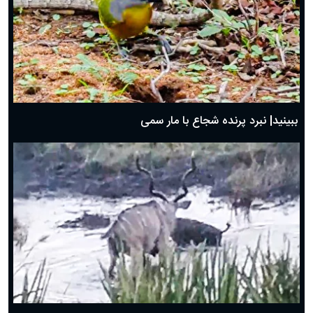
ببینید| نبرد پرنده شجاع با مار سمی