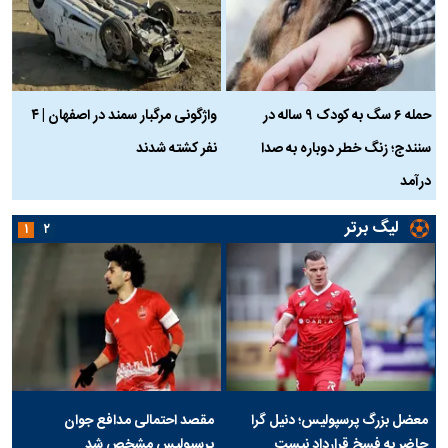
حمله ۶ سگ به کودک ۹ ساله در
واژگونی مرگبار سمند در اصفهان | ۴
ع
سنندج؛ زنگ خطر دوباره به صدا
نفر کشته شدند
ک
درآمد
لیگ برتر
۱
۲
معضل بزرگ پرسپولیس؛ دنیل گرا
مقصد احتمالی مدافع جوان
حاضر به فسخ قرارداد نیست
پرسپولیس مشخص شد