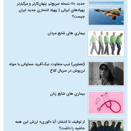
حدید ۱۱۰؛ نسخه سریع‌تر، پنهان‌کارتر و مرگبارتر
پهپادهای ایرانی | پهپاد انتحاری جدید ایران
چیست؟
بیماری‌ های شایع مردان
(تصاویر) تیپ متفاوت نیک‌آفرید سماواتی با حوله
تن‌پوش در سریال کلاغ
بیماری‌ های شایع زنان
از توقیف تا انتشار؛ آیا «کوری» ارزش این همه
حاشیه را داشت؟