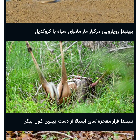
ببینید| رویارویی مرگبار مار مامبای سیاه با کروکدیل
ببینید| فرار معجزه‌آسای ایمپالا از دست پیتون غول پیکر