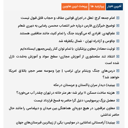
آخرین اخبار
پربازدید ها
پربحث ترین عناوین
امام جمعه کرج: تعلل در اجرای قوانین عفاف و حجاب قابل قبول نیست
توضیح خبرگزاری فارس درباره خبر انتصاب محسن رضایی به دبیری شعام
علم‌الهدی: افرادی که می‌گویند جنگ را تمام کنید، مانند منافقین هستند
چالوس و آزادراه تهران - شمال یکطرفه شد
توئیت معنادار معاون پزشکیان: با تمام توان کنار رئیس‌جمهور ایستاده‌ایم
انتقاد تند سلحشوری از آموزش مجازی؛ سطح سواد و آموزش به‌شدت نازل
شده است
درس‌های جنگ ویتنام برای ترامپ | چرا وسوسه عصر حجر، باتلاق امریکا
خواهد شد؟
ببینید| دیدار سران پاکستان و عربستان در مکه
هزینه ساخت مسکن ۱۱ برابر شد؛ هر متر خانه در تهران چقدر آب می‌خورد؟
معضل بزرگ پرسپولیس؛ دنیل گرا حاضر به فسخ قرارداد نیست
معاون عراقچی: در هیچ دوره‌ای هماهنگی بین میدان و دیپلماسی را مانند حال
حاضر نداشتی
ببینید| آرامستانی تماشایی در سوئیس؛ یکی از زیباترین قبرستان‌های جهان