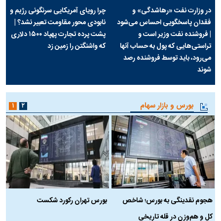
در وزارت نفت «رهاشدگی» و
چرا رویای آمریکایی سرنگونی رژیم و
فقدان پاسخگویی احساس می‌شود
نابودی محور مقاومت تعبیر نشد؟ |
| فروشنده نفت وزیر است و
پشت پرده تجارت پهپاد‌ ۱۵۰۰ دلاری
تراستی‌هایی که پول به حساب آنها
که واشنگتن را زمین زد
می‌رود، باید توسط فروشنده رصد
شوند
بورس و بازار سهام
۱
۲
هجوم نقدینگی به بورس؛ شاخص
بورس تهران رکورد شکست
س
کل و هم‌وزن در قله تاریخی