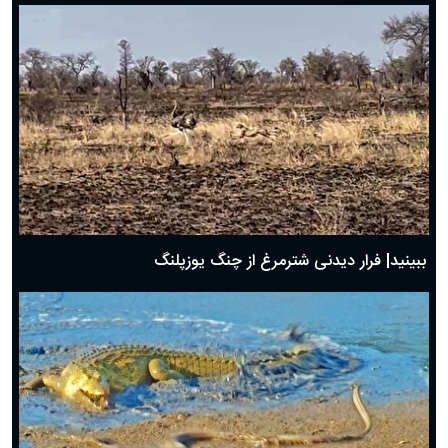
ببینید| فرار دیدنی شترمرغ از چنگ یوزپلنگ