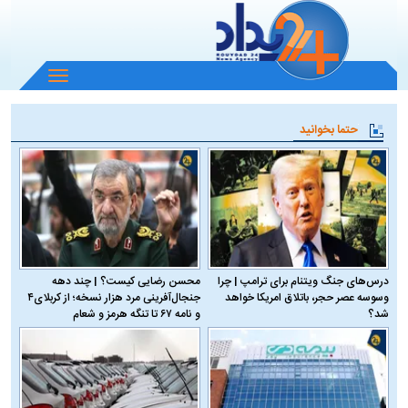
باز
و
بسته
حتما بخوانید
کردن
منو
درس‌های جنگ ویتنام برای ترامپ | چرا
محسن رضایی کیست؟ | چند دهه
وسوسه عصر حجر، باتلاق امریکا خواهد
جنجال‌آفرینی مرد هزار نسخه؛ از کربلای۴
شد؟
و نامه ۶۷ تا تنگه هرمز و شعام