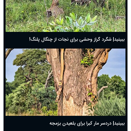
ببینید| شگرد گراز وحشی برای نجات از چنگال پلنگ!
ببینید| دردسر مار کبرا برای بلعیدن بزمجه