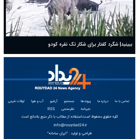
ببینید| شگرد کفتار برای شکار تک نفره کودو
تماس با ما
درباره ما
پیوندها
جستجو
آرشیو
آب و هوا
اوقات شرعی
خبرنامه
نظرسنجی
RSS
کلیه حقوق محفوظ است،استفاده از مطالب با ذکر منبع بلامانع است
info@rouydad24.ir
طراحی و تولید :
"ایران سامانه"