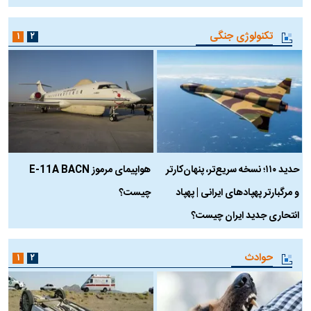
تکنولوژی جنگی
۱
۲
حدید ۱۱۰؛ نسخه سریع‌تر، پنهان‌کارتر
هواپیمای مرموز E-11A BACN
ف
و مرگبارتر پهپادهای ایرانی | پهپاد
چیست؟
م
انتحاری جدید ایران چیست؟
حوادث
۱
۲