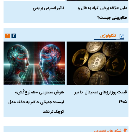
دلیل علاقه برخی افراد به فال و
تاثیر استرس بر بدن
ع
طالع‌بینی چیست؟
آ
تکنولوژی
۱
۲
قیمت روز ارز‌های دیجیتال ۱۶ تیر
هوش مصنوعی «هم‌نوع‌کُش»
چ
۱۴۰۵
نیست؛ جمینای حاضر به حذف مدل
ک
کوچک‌تر نشد
#
شبکه های اجتماعی