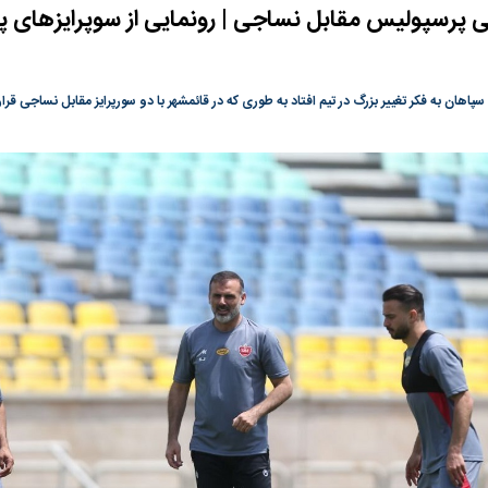
ی پرسپولیس مقابل نساجی | رونمایی از سوپرایزهای 
گونی رژیم و
مطالعه رفتار هیستریک صدا و سیما علیه
در وزارت نفت «ر
بیر نشد؟ | پشت
کمپین نه به اعدام
پاسخگویی احساس 
ه تجارت پهپاد‌ ۱۵۰۰ دلاری که
نفت وزیر است و ت
سپاهان به فکر تغییر بزرگ در تیم افتاد به طوری که در قائمشهر با دو سورپرایز مقابل نساجی قرار
حساب آنها می‌رود
رصد شوند
ت
سیگنال مثبت دیپلماسی به بورس
هجوم نقدینگی به
هم‌وزن در قله تار