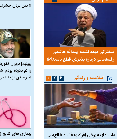
از بین بردن حشرات
 کویت با
سخنرانی دیده نشده آیت‌الله هاشمی
ببینید| انیمیشن لگویی حم
رفسنجانی درباره پذیرش قطع نامه۵۹۸
جنگنده اف-۵
ببینید| مهران غفوریا
را کم نکرده بودم، شا
سلامت و زندگی
اکبر عبدی از دنیا می‌
۱
۲
۳
بیماری‌ های شایع ز
ان آن
دلیل علاقه برخی افراد به فال و طالع‌بینی
تاثیر استرس بر بدن