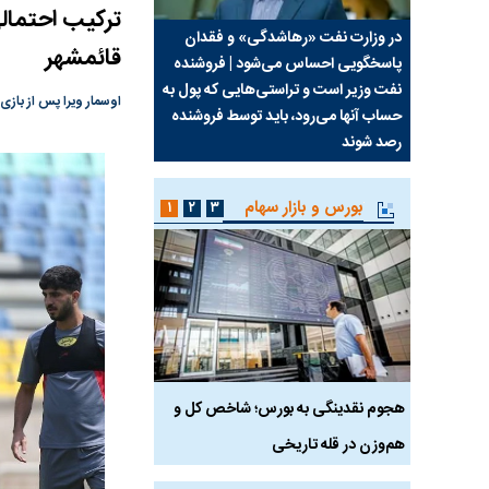
ترکیب احتمال
سیما علیه
در وزارت نفت «رهاشدگی» و فقدان
چرا رویای آمریکایی سرن
قائمشهر
پاسخگویی احساس می‌شود | فروشنده
نابودی محور مقاومت تع
نفت وزیر است و تراستی‌هایی که پول به
پرد
اوسمار ویرا پس از بازی 
حساب آنها می‌رود، باید توسط فروشنده
واشنگتن را زمین زد
رصد شوند
بورس و بازار سهام
۱
۲
۳
رس
هجوم نقدینگی به بورس؛ شاخص کل و
بورس تهران رکورد شکس
هم‌وزن در قله تاریخی