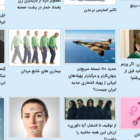
تصاویر تازه از بازیگران زن
 برنج
بامداد خمار در پشت صحنه
تاثیر استرس بر بدن
اپل 
ایرا
له به کویت با
سخنرانی دیده نشده آیت‌الله هاشمی
ببینید| انیمیشن لگ
رفسنجانی درباره پذیرش قطع نامه۵۹۸
جنگنده اف-۵
ن: اگر وزنم
حدید ۱۱۰؛ نسخه سریع‌تر،
(تص
بیماری‌ های شایع مردان
ید قبل از
پنهان‌کارتر و مرگبارتر پهپادهای
نیک
رفتم!
ایرانی | پهپاد انتحاری جدید
تن‌
ایران چیست؟
از توقیف تا انتشار؛ آیا «کوری»
ارزش این همه حاشیه را
نان
علت تنگی نفس و راه های درمان آن
دلیل علاقه برخی اف
داشت؟