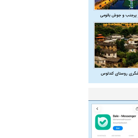
 پرجنب و جوش باتومی
شگری روستای کندلوس
در دوران قاجار چگونه
مردی که سر خم نکرد؟ | غلامرضا تختی و
مرصاد و ال
حکومت پهلوی