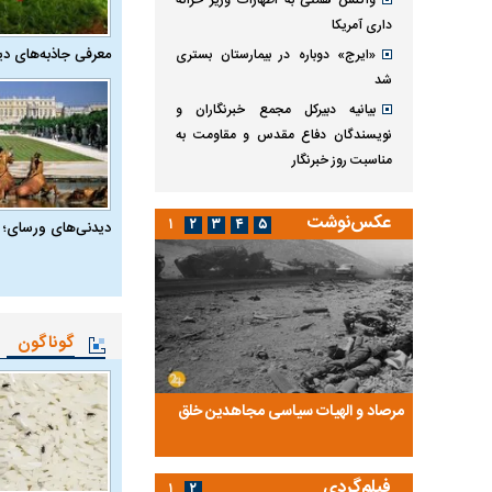
واکنش همتی به اظهارات وزیر خزانه
داری آمریکا
معرفی جاذبه‌های دی
«ایرج» دوباره در بیمارستان بستری
شد
بیانیه دبیرکل مجمع خبرنگاران و
نویسندگان دفاع مقدس و مقاومت به
مناسبت روز خبرنگار
عکس‌نوشت
۱
۲
۳
۴
۵
دیدنی‌های ورسای؛ 
گوناگون
ضا تختی و
مرصاد و الهیات سیاسی مجاهدین خلق
آخرین پرده از حیات سی
روایتی از آخرین مصاحبه‌
فیلم‌گردی
۱
۲