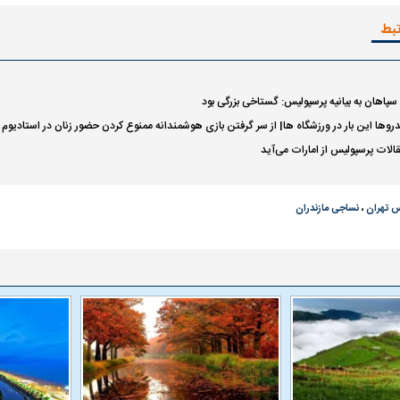
تبط
سپاهان به بیانیه پرسپولیس: گستاخی بزرگی بود
روها این بار در ورزشگاه ها| از سر گرفتن بازی هوشمندانه ممنوع کردن حضور زنان در استادیوم
الات پرسپولیس از امارات می‌آید
س تهران
،
نساجی مازندران