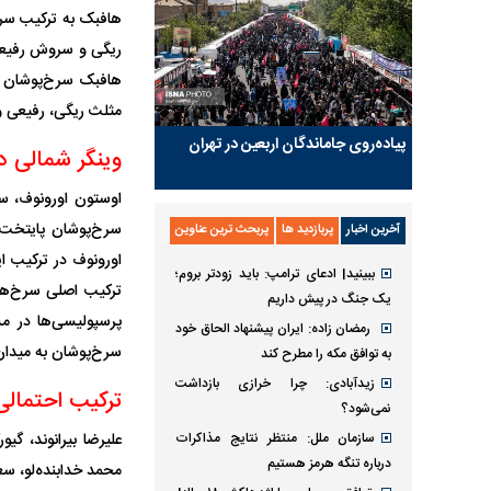
هافبک به ترکیب سرخ
ریگی و سروش رفیعی 
هافبک سرخ‌پوشان خو
مثلث ریگی، رفیعی و 
پیاده‌روی جاماندگان اربعین در تهران
وینگر شمالی د
اوستون اورونوف، ست
سرخ‌پوشان پایتخت ر
آخرین اخبار
پربازدید ها
پربحث ترین عناوین
اورونوف در ترکیب ای
ببینید| ادعای ترامپ: باید زودتر بروم؛
ترکیب اصلی سرخ‌ها 
یک جنگ در پیش داریم
رمضان زاده: ایران پیشنهاد الحاق خود
سرخ‌پوشان به میدان
به توافق مکه را مطرح کند
زیدآبادی: چرا خرازی بازداشت
ترکیب احتمالی
نمی‌شود؟
علیرضا بیرانوند، گ
سازمان ملل: منتظر نتایج مذاکرات
درباره تنگه هرمز هستیم
محمد خدابنده‌لو، سع