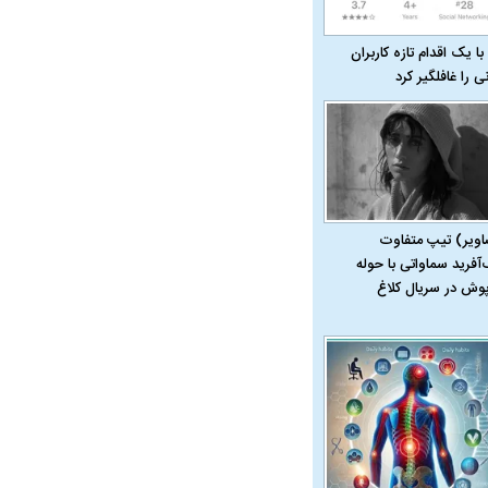
با یک اقدام تازه کاربران
نی را غافلگیر کرد
ویی حمله به کویت با
اویر) تیپ متفاوت
‌آفرید سماواتی با حوله
پوش در سریال کلاغ
راد به فال و طالع‌بینی
تاثیر استرس بر بدن