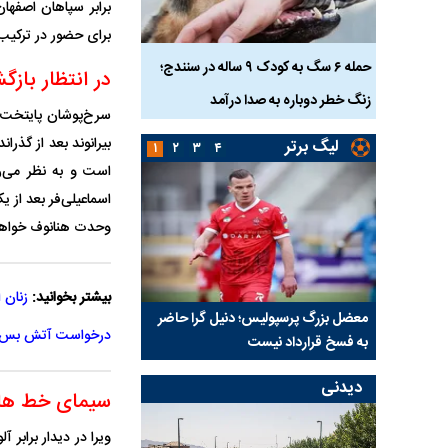
برابر سپاهان اصفها
برای حضور در ترکیب 
ناس که
حمله ۶ سگ به کودک ۹ ساله در سنندج؛
در انتظار بازگ
زنگ خطر دوباره به صدا درآمد
کشته شدند
بیرانوند بعد از گذر
لیگ برتر
۱
۲
۳
۴
است و به نظر می‌ر
وحدت هنانوف خواهد
بیشتر بخوانید:
زنان 
نتفی شد؛
معضل بزرگ پرسپولیس؛ دنیل گرا حاضر
مقصد احتمالی مدافع ج
درخواست آتش بس پر
ب تیم جدید
به فسخ قرارداد نیست
مشخص شد
دیدنی
سیمای خط هاف
ویرا در دیدار برابر