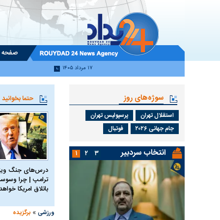
صفحه 
۱۷ مرداد ۱۴۰۵
سوژه‌های روز
حتما بخوانید
استقلال تهران
پرسپولیس تهران
جام جهانی ۲۰۲۶
فوتبال
انتخاب سردبیر
۱
۲
۳
درس‌های جنگ ویتن
ترامپ | چرا وسوسه
باتلاق امریکا خواه
»
ورزشی
برگزیده