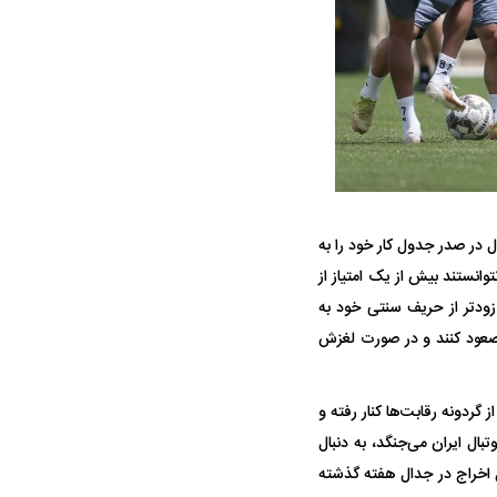
ه سریع‌تر، پنهان‌کارتر و
هواپیمای مرموز E-11A BACN چیست؟
قلال در صدر جدول کار خود را به
یرانی | پهپاد انتحاری
وانستند بیش از یک امتیاز از
؟
زودتر از حریف سنتی خود به
 صعود کنند و در صورت لغزش
گردونه رقابت‌ها کنار رفته و
ال ایران می‌جنگد، به دنبال
ل اخراج در جدال هفته گذشته