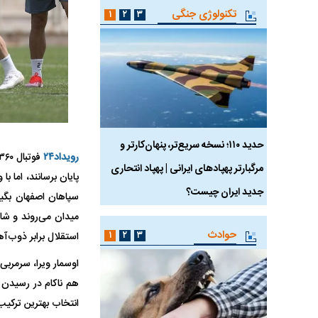
تکنولوژی جنگی
۱
۲
۳
 ماسک
حدید ۱۱۰؛ نسخه سریع‌تر، پنهان‌کارتر و
هواپیمای مرموز E-11A BACN چیست؟
رویداد۲۴
مرگبارتر پهپادهای ایرانی | پهپاد انتحاری
پایان برسانند، اما 
جدید ایران چیست؟
سپاهان اصفهان بگیر
میدان می‌روند و شا
حوادث
۱
۲
۳
استقلال برابر ذوب‌آ
اوسمار ویرا، سرمربی
هم ناکام در رسیدن ب
انتخاب بهترین ترکیب