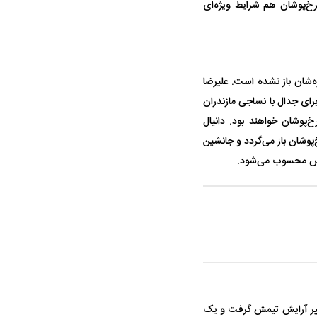
رخ‌پوشان هم شرایط ویژه‌ای
حمله ۶ سگ به کودک ۹ ساله در سنندج؛
واژگونی مرگبار سمند در اصفهان | ۴ نفر
 صدا درآمد
کشته شدند
 دروازه‌شان باز نشده است. علیرضا
رای جدال با نساجی مازندران
پوشان خواهند بود. دانیال
رسپولیس، احتمالاً امروز به جمع ۱۱ بازیکن اولیه سرخ‌پوشان باز می‌گردد و جانشین
یس محسوب می‌شود.
 استقلال منتفی شد؛
معضل بزرگ پرسپولیس؛ دنیل گرا حاضر
مقصد احتما
تانه انتخاب تیم جدید
به فسخ قرارداد نیست
مشخص شد
تغییر آرایش تیمش گرفت و یک