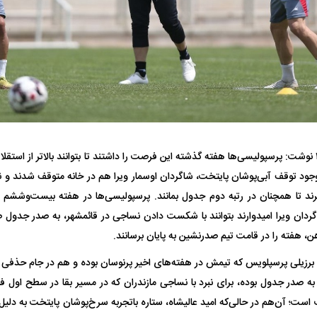
فضاپیمای «استارشیپ» ایلان ماسک
حدید ۱۱۰؛ نسخ
فوتبال ۳۶۰ نوشت: پرسپولیسی‌ها هفته گذشته این فرصت را داشتند تا بتوانند بالاتر از است
چیست؟
مرگبارتر پهپادهای ا
با وجود توقف آبی‌پوشان پایتخت، شاگردان اوسمار ویرا هم در خانه متوقف شدند و نت
جدید ایران چیست
ند تا همچنان در رتبه دوم جدول بمانند. پرسپولیسی‌ها در هفته بیست‌وششم 
گردان ویرا امیدوارند بتوانند با شکست دادن نساجی در قائمشهر، به صدر جدول
هن، هفته را در قامت تیم صدرنشین به پایان برسانند.
 برزیلی پرسپلویس که تیمش در هفته‌های اخیر پرنوسان بوده و هم در جام حذفی از 
ه صدر جدول بوده، برای نبرد با نساجی مازندران که در مسیر بقا در سطح اول فوتب
 است؛ آن‌هم در حالی‌که امید عالیشاه، ستاره باتجربه سرخ‌پوشان پایتخت به دلی