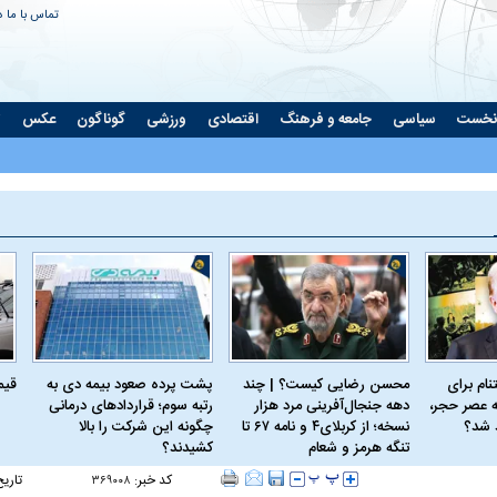
تماس با ما
د
نخست
سیاسی
جامعه و فرهنگ
اقتصادی
ورزشی
گوناگون
عکس
ت
ام برای
محسن رضایی کیست؟ | چند
پشت پرده صعود بیمه دی به
قیمت 
 عصر حجر،
دهه جنجال‌آفرینی مرد هزار
رتبه سوم؛ قراردادهای درمانی
د شد؟
نسخه؛ از کربلای۴ و نامه ۶۷ تا
چگونه این شرکت را بالا
تنگه هرمز و شعام
کشیدند؟
کد خبر:
تاریخ
۳۶۹۰۰۸