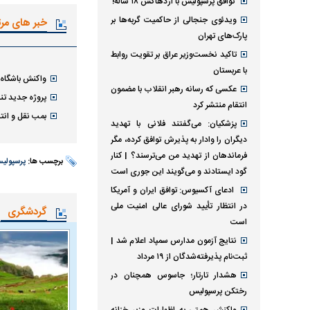
توافق پرسپولیس با اژدهاکش ۱۸ ساله!
ویدئوی جنجالی از حاکمیت گربه‌ها بر
خبر های مر
پارک‌های تهران
تاکید نخست‌وزیر عراق بر تقویت روابط
با عربستان
واکنش باشگاه 
عکسی که رسانه رهبر انقلاب با مضمون
پروژه جدید تند
انتقام منتشر کرد
بمب نقل و انتق
پزشکیان: می‌گفتند فلانی با تهدید
دیگران را وادار به پذیرش توافق کرده، مگر
فرماندهان از تهدید من می‌ترسند؟ | کنار
برچسب ها:
پرسپولی
گود ایستادند و می‌گویند این جوری است
ادعای آکسیوس: توافق ایران و آمریکا
در انتظار تأیید شورای عالی امنیت ملی
گردشگری
است
نتایج آزمون مدارس سمپاد اعلام شد |
ثبت‌نام پذیرفته‌شدگان از ۱۹ مرداد
هشدار تارتار؛ جاسوس همچنان در
رختکن پرسپولیس