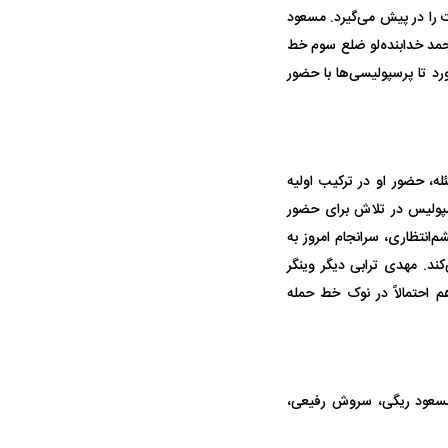
 را در پیش می‌گیرد. مسعود
مد خدابنده‌لو ضلع سوم خط
د تا پرسپولیسی‌ها با حضور
، حضور او در ترکیب اولیه
سپولیس در تلاش برای حضور
‌انتظاری، سرانجام امروز به
ند. مهدی ترابی دیگر وینگر
توجه به آرایش احتمالی ۳-۱-۲-۴، عیسی آل‌کثیر هم احتمالاً در نوک خط حمله
، مسعود ریگی، سروش رفیعی،