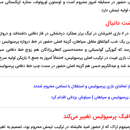
ن، حضور در مسابقه امروز محروم است و اوستون اورونوف، ستاره ازبکستانی س
اولیه تیمش دارد.
واژگونی مرگبار سمند در اصفهان | ۴ نفر
عکس| ماجرای کشف جسد ناشناس که
شت دانیال
توسط حیوانات خورده شد
زنگ خطر دوباره به
سرخ‌پوشان پایتخت در ۶ بازی اخیرشان در لیگ برتر عملکرد درخشانی در فاز دفاعی داشته‌اند و
اندن یک شب کم‌اتفاق مقابل سپاهان، گزینه اصلی حضور در خط دروازه پرسپولیس ب
سد که گیورگی گولسیانی و محمدحسین کنعانی‌زادگان هم زوج خط دفاعی سرخ‌
اسماعیلی‌فر بعد از یک بازی غیبت در ترکیب اصلی پ
 شد و عبدالکریم حسن هم گزینه اصلی حضور در سمت چپ خط دفاعی پرسپول
از تماشای بازی پرسپولیس و استقلال با نساجی محروم شدند
وان پرسپولیس
پیشنهاد ۱۳۲میلیاردی رامین رضاییان به
بازگشت اندونگ به
سپولیس و سپاهان | سیاوش یزدانی اقدام کرد
استقلال
هافبک گابنی در آس
بک پرسپولیس تغییر می‌کند
 آلومینیوم اراک که از حضور امید عالیشاه در ترکیب تیمش محروم بود، تصمیم به 