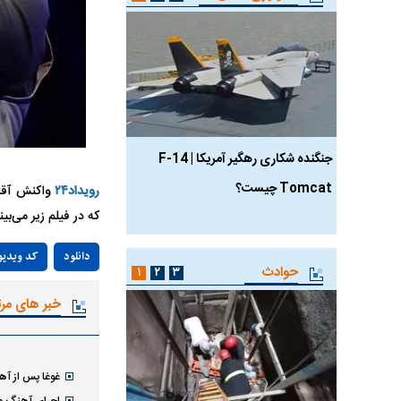
جنگنده شکاری رهگیر آمریکا | F-14
حدید ۱۱۰؛ نسخه سریع‌
Tomcat چیست؟
مرگبارتر پهپادهای ایرانی 
رویداد۲۴
واکنش آقای
که در فیلم زیر می‌بین
جدید ایران چیست؟
دانلود
کد ویدیو
حوادث
۱
۲
۳
خبر های مر
غوغا پس از آه
اجرای آهنگ مع