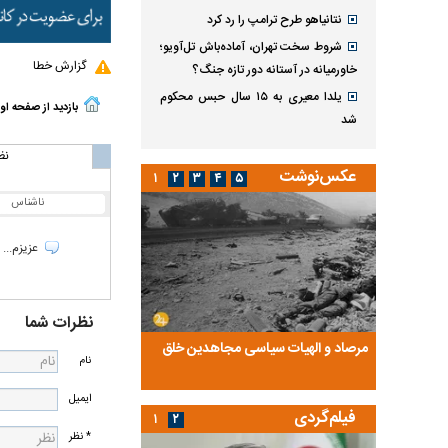
نتانیاهو طرح ترامپ را رد کرد
شروط سخت تهران، آماده‌باش تل‌آویو؛
گزارش خطا
خاورمیانه در آستانه دور تازه جنگ؟
یلدا معیری به ۱۵ سال حبس محکوم
بازدید از صفحه او
شد
نظ
عکس‌نوشت
۱
۲
۳
۴
۵
ناشناس
عزیزم... 
نظرات شما
ضا تختی و
مرصاد و الهیات سیاسی مجاهدین خلق
آخرین پرده از حیات سی
نام
روایتی از آخرین مصاحبه‌
ایمیل
فیلم‌گردی
۱
۲
* نظر