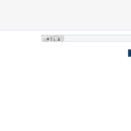
ن نگرانی من،
ببینید| عراقچی: تعیین مسیر جدید
ببینید| پزشکیان: م
ادی مردم است
دریایی میان ایران و عمان به معنای باز
معیشت و وضعیت 
شدن تنگه هرمز نیست
ده و شفاف‌کننده
دلیل علاقه برخی افراد به فال و طالع‌بینی
تداخل روتین پوست