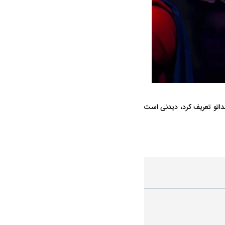
جنگنده شکاری رهگیر آمریکا | F-14
حدید ۱۱۰؛ نسخه سریع‌تر، پنهان‌کارتر و
مرگبارتر پهپادهای ایرانی | پهپاد انتحاری
صداتو تعریف کرد، دیدنی است
جدید ایران چیست؟