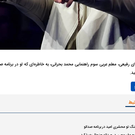
تر، پنهان‌کارتر و
هواپیمای مرموز E-11A BACN چیست؟
| پهپاد انتحاری
Tomcat چیست؟
 رفیعی، معلم عربی سوم راهنمایی محمد بحرانی، به خاطره‌ای که او در برنامه 
ید.
Play
Video
تبط
نگ تو محشری امید در برنامه صداتو
روف معین در صداتو جنجال به پا کرد