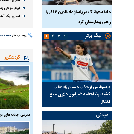
فیلم شوخی زش
بازداشت
حادثه هولناک در پاساژ علاءالدین ۶ نفر را
ردپای سیاست در یک جنا
اجرای یک آهنگ
پلک
راهی بیمارستان کرد
ماجرای قتل مداح معر
لیگ برتر
برچسب ها:
محمد بحر
۱
۲
۳
۴
گردشگری
ی شد؛
پرسپولیس از جذب حسین‌نژاد عقب
بازی‌های لیگ برتر فوتبا
کشید؛ رضایتنامه ۲ میلیون دلاری مانع
برگزار می‌شود
انتقال
دیدنی
معرفی جاذبه‌های دی