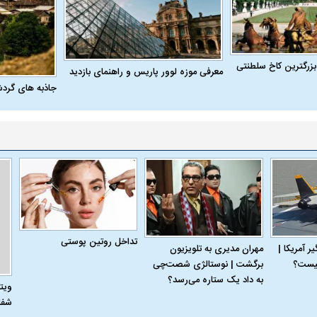
بزرگترین کاخ سلطنتی
معرفی موزه لوور پاریس و راهنمای بازدید
جاذبه های گرد
تداخل روتین پوستی
 آمریکا |
مهران مدیری به تلویزیون
برگشت | نوستالژی شصت‌چی
به داد یک ستاره می‌رسد؟
ویت
شفا