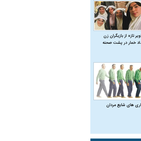
یر تازه از بازیگران زن
داد خمار در پشت صحنه
اری‌ های شایع مردان