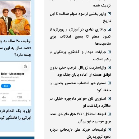
نزدیک شده
واریز بخشی از سود سهام عدالت تا این
تاریخ
ریاکاری نهادی در آموزش و پرورش؛ از
کمبود معلم تا بسیج امکانات برای
توقیف ۲۰ ساله 
مناسبت‌ها
«صد سال به این سا
جزئیات دیدار و گفتگوی پزشکیان با
چنته دارد؟
رهبر انقلاب
وال‌استریت ژورنال: ترامپ حتی بدون
توافق هسته‌ای آماده پایان جنگ بود
تسنیم خبر انتصاب محسن رضایی را
حذف کرد
استوری تلخ خواهر ماه‌چهره خلیلی در
سالگرد درگذشت او
اپل با یک اقدام تازه
فاجعه استقلال؛ ۴۰۰ هزار دلار حق امضا
ایرانی را غافلگیر کرد
برای موسی جنپو بی‌گل
توضیحات فرزند علی لاریجانی درباره
نحوه ترور پدرش