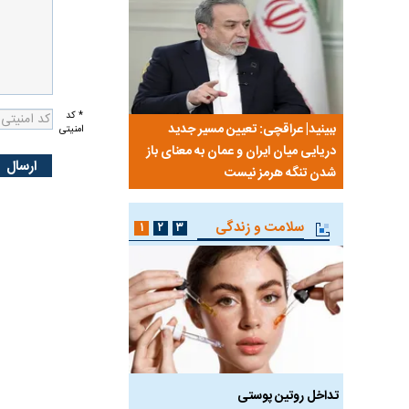
* کد
نی من،
ببینید| عراقچی: تعیین مسیر جدید
ببینید| پزشکیان: مهمتری
امنیتی
ردم است
دریایی میان ایران و عمان به معنای باز
معیشت و وضعیت اقتص
شدن تنگه هرمز نیست
سلامت و زندگی
۱
۲
۳
 طالع‌بینی
تداخل روتین پوستی
ویتامین‌های درخشان‌کنن