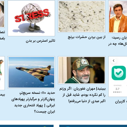
تصاو
از بین بردن حشرات برنج
به پایان رسید؛
بام
تاثیر استرس بر بدن
ل‌ها» چه در
ببینید| مهران غفوریان: اگر وزنم
حدید ۱۱۰؛ نسخه سریع‌تر،
بیم
را کم نکرده بودم، شاید قبل از
پنهان‌کارتر و مرگبارتر پهپادهای
اکبر عبدی از دنیا می‌رفتم!
 کاربران
ایرانی | پهپاد انتحاری جدید
ایران چیست؟