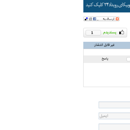
1
غیر قابل انتشار:
پاسخ
در دوران قاجار چگونه
مردی که سر خم نکرد؟ | غلامرضا تختی و
مرصاد و ال
حکومت پهلوی