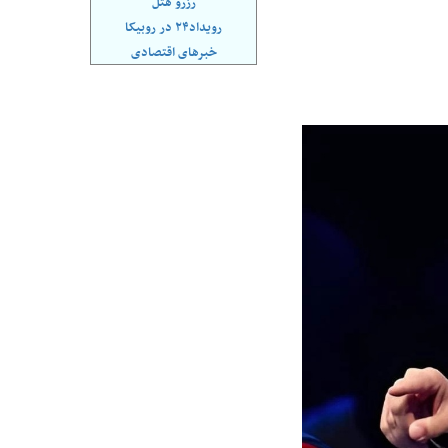
رزرو هتل
ازه ایران با جهان
کنوانسیون خزر؛ ترکمانچای جدید یا پایان
رویداد۲۴ در روبیکا
یک سوءتفاهم تاریخی؟
خبرهای اقتصادی
کل و ارزش معاملات
رکوردشکنی تاریخی بورس؛ شاخص کل
وارد کانال ۵.۵ میلیون واحد شد