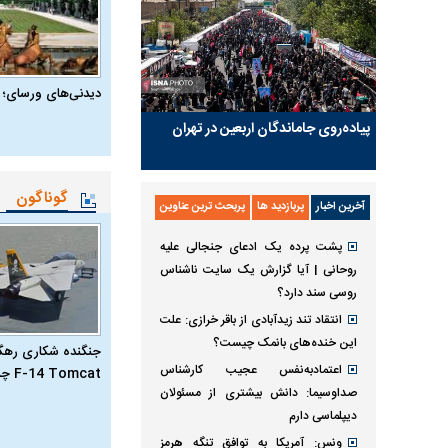
دیدنی‌های ورسای؛ 
پیاده‌روی جاماندگان اربعین در تهران
گوناگون
آخرین اخبار
پربازدید ها
پربحث ترین عناوین
پشت پرده یک ادعای جنجالی علیه
روحانی | آیا گزارش یک سایت ناشناس
روسی سند دارد؟
انتقاد تند زیدآبادی از باقر خرازی: علت
این خنده‌های بانمک چیست؟
جنگنده شکاری رهگیر
اعتمادبه‌نفس عجیب کارشناس
F-14 Tomcat چیست؟
صداوسیما: دانش بیشتری از مسئولان
دیپلماسی دارم
ونس: آمریکا به توافق تنگه هرمز