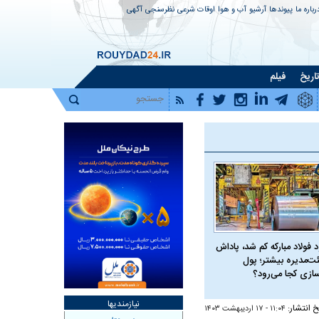
رباره ما
پیوندها
آرشیو
آب و هوا
اوقات شرعی
نظرسنجی
آگهی
اریخ
فیلم
 فولاد مبارکه کم شد، پاداش
ت‌مدیره بیشتر؛ پول
سازی کجا می‌رود؟
نیازمندیها
خ انتشار:
۱۱:۰۴ - ۱۷ ارديبهشت ۱۴۰۳