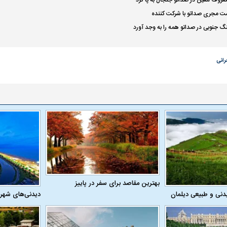
ت مجری صداتو با شرکت کننده
یت مرموز؛
جراحان قلابی در شمال تهران بازداشت
 جنوبی در صداتو همه را به وجد آورد
وف چیست؟
شدند؛ از تزریق فیلر تا جراحی پلک
راهی بیمارستان کر
انی
ل با تماشاگر
رقم نجومی رضایتنامه مدافع موردنظر
دو خرید جدید پرس
پرسپولیس لو رفت
امضای قرارداد امر
بهترین مقاصد برای سفر در پاییز
دنی و طبیعی دیلمان
دیدنی‌های شهر