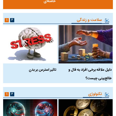
خامنه‌ای
سلامت و زندگی
۱
۲
دلیل علاقه برخی افراد به فال و
تاثیر استرس بر بدن
ع
طالع‌بینی چیست؟
آ
تکنولوژی
۱
۲