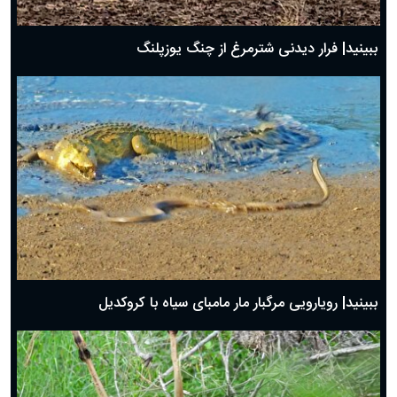
ببینید| فرار دیدنی شترمرغ از چنگ یوزپلنگ
ببینید| رویارویی مرگبار مار مامبای سیاه با کروکدیل