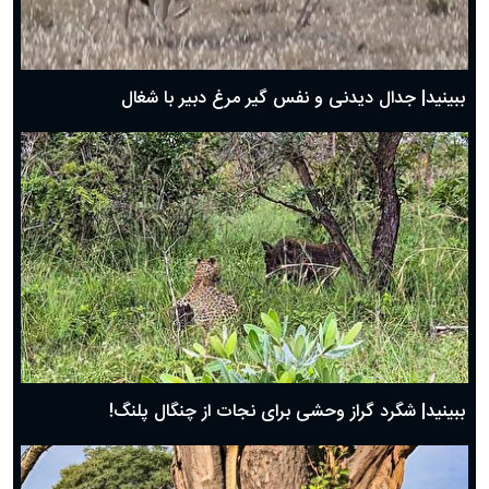
حضرت زینب(س) چگونه از دنیا رفت؟
بهترین پیامک تبریک روز پدر ۱۴۰۴؛ جملات زیبا و صمیمانه
روز پدر ۱۴۰۴ چه روزی است؟
ببینید| جدال دیدنی و نفس گیر مرغ دبیر با شغال
ببینید| شگرد گراز وحشی برای نجات از چنگال پلنگ!