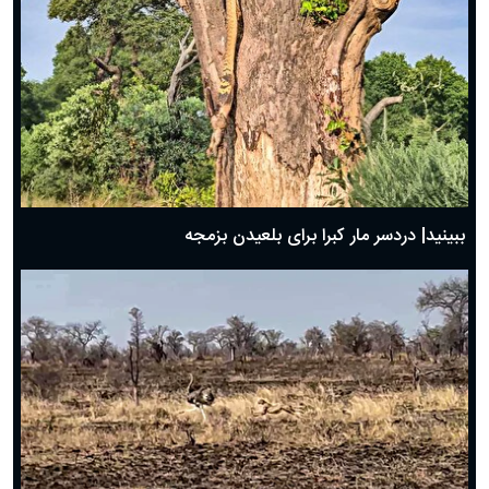
ببینید| دردسر مار کبرا برای بلعیدن بزمجه