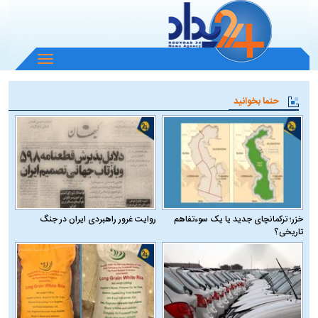
باز
و
بسته
حتما بخوانید
کردن
منو
خزر؛ ترکمانچای جدید یا یک سوءتفاهم
روایت غرور راهبردی ایران در جنگ
تاریخی؟