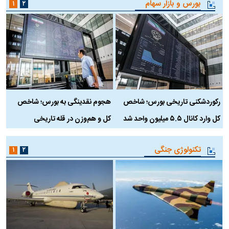
بورس و بازار سهام
۱
۲
رکوردشکنی تاریخی بورس؛ شاخص
هجوم نقدینگی به بورس؛ شاخص
ب
کل وارد کانال ۵.۵ میلیون واحد شد
کل و هم‌وزن در قله تاریخی
تکنولوژی جنگی
۱
۲