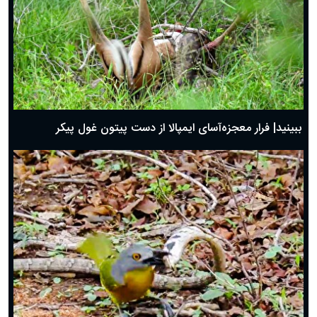
ببینید| فرار معجزه‌آسای ایمپالا از دست پیتون غول پیکر