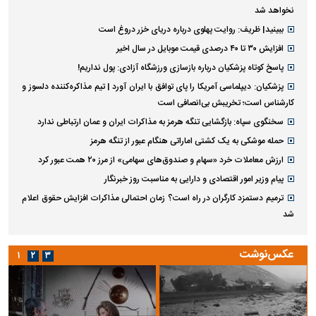
نخواهد شد
ببینید| ظریف: روایت پهلوی درباره دریای خزر دروغ است
افزایش ۳۰ تا ۴۰ درصدی قیمت موبایل در سال اخیر
پاسخ کوتاه پزشکیان درباره بازسازی ورزشگاه آزادی: پول نداریم!
پزشکیان: دیپلماسی آمریکا را پای توافق با ایران آورد | تیم مذاکره‌کننده دلسوز و
کارشناس است؛ تخریبش بی‌انصافی است
سخنگوی سپاه: بازگشایی تنگه هرمز به مذاکرات ایران و عمان ارتباطی ندارد
حمله موشکی به یک کشتی اماراتی هنگام عبور از تنگه هرمز
ارزش معاملات خرد «سهام و صندوق‌های سهامی» از مرز ۲۰ همت عبور کرد
پیام وزیر امور اقتصادی و دارایی به مناسبت روز خبرنگار
ترمیم دستمزد کارگران در راه است؟ زمان احتمالی مذاکرات افزایش حقوق اعلام
شد
عکس‌نوشت
۱
۲
۳