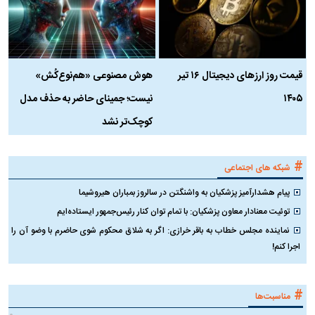
قیمت روز ارز‌های دیجیتال ۱۶ تیر
هوش مصنوعی «هم‌نوع‌کُش»
چ
۱۴۰۵
نیست؛ جمینای حاضر به حذف مدل
ک
کوچک‌تر نشد
#
شبکه های اجتماعی
پیام هشدارآمیز پزشکیان به واشنگتن در سالروز بمباران هیروشیما
توئیت معنادار معاون پزشکیان: با تمام توان کنار رئیس‌جمهور ایستاده‌ایم
نماینده مجلس خطاب به باقر خرازی: اگر به شلاق محکوم شوی حاضرم با وضو آن را
اجرا کنم!
#
مناسبت‌ها