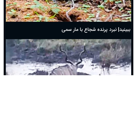
ببینید| نبرد پرنده شجاع با مار سمی
ببینید| شگرد کفتار برای شکار تک نفره کودو