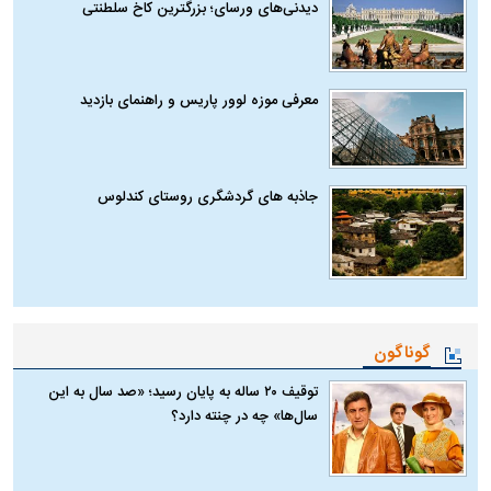
دیدنی‌های ورسای؛ بزرگترین کاخ سلطنتی
معرفی موزه لوور پاریس و راهنمای بازدید
جاذبه های گردشگری روستای کندلوس
گوناگون
توقیف ۲۰ ساله به پایان رسید؛ «صد سال به این
سال‌ها» چه در چنته دارد؟