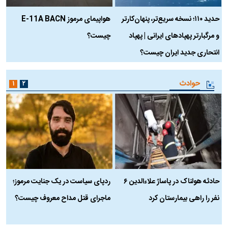
حدید ۱۱۰؛ نسخه سریع‌تر، پنهان‌کارتر
هواپیمای مرموز E-11A BACN
ف
و مرگبارتر پهپادهای ایرانی | پهپاد
چیست؟
م
انتحاری جدید ایران چیست؟
حوادث
۱
۲
حادثه هولناک در پاساژ علاءالدین ۶
ردپای سیاست در یک جنایت مرموز؛
ج
نفر را راهی بیمارستان کرد
ماجرای قتل مداح معروف چیست؟
ب
ج