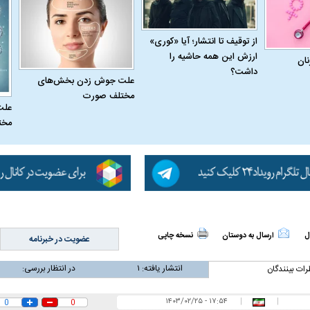
 حجازی درباره
ببینید| انیمیشن لگویی حمله به کویت با
ببینید| نظر متفاو
از توقیف تا انتشار؛ آیا «کوری»
جنگنده اف-۵
گوگوش خبرساز ش
ارزش این همه حاشیه را
نان
داشت؟
علت جوش زدن بخش‌های
مختلف صورت
علت
مخت
علت تنگی نفس و راه های درمان آن
دلیل علاقه برخی اف
ل
ارسال به دوستان
نسخه چاپی
چیست؟
عضویت در خبرنامه
انتشار یافته:
۱
در انتظار بررسی:
رات بینندگان
۱۷:۵۴ - ۱۴۰۳/۰۲/۲۵
|
|
0
0