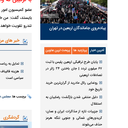
عضو کمیسیون امور د
بایستد، گفت: من خی
تندرو تقویت خواهد 
پیاده‌روی جاماندگان اربعین در تهران
خبر های مر
آخرین اخبار
پربازدید ها
پربحث ترین عناوین
پایان طرح ترافیکی اربعین پلیس با ثبت
تمایل به ریاس
۶۷ میلیون تردد | جان باختن ۲۴ زائر در
هزینه قالیباف
تصادفات اربعینی
سیاسی است
رونمایی رئال مادرید از گران‌ترین خرید
تاریخ خود
دلیل منتفی شدن بازگشت رضاییان به
برچسب ها:
مجلس دو
استقلال
جزییات تازه از مذاکرات ایران و عمان؛
گردشگری
کریدورهای شمالی و جنوبی تنگه هرمز
حذف می‌شوند