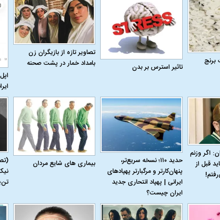
تصاویر تازه از بازیگران زن
 برنج
بامداد خمار در پشت صحنه
تاثیر استرس بر بدن
اپل 
ایرا
اسی یک سلسله |
ریشه‌های عزاداری ماه محرم در فرهنگ
عزاداری ماه محرم 
ی شاه در ایران
و تاریخ ایران
انجام می‌شد؟
ن: اگر وزنم
حدید ۱۱۰؛ نسخه سریع‌تر،
(تص
بیماری‌ های شایع مردان
ید قبل از
پنهان‌کارتر و مرگبارتر پهپادهای
نیک
رفتم!
ایرانی | پهپاد انتحاری جدید
تن‌
ایران چیست؟