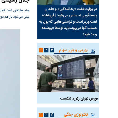
جلال رشیدی ک
سیما علیه
در وزارت نفت «رهاشدگی» و فقدان
چرا رویای آمریکایی سرن
چند هفته‌ای است که باز
پاسخگویی احساس می‌شود | فروشنده
نابودی محور مقاومت تع
بینی می‌شود باز هم موج
نفت وزیر است و تراستی‌هایی که پول به
پرد
حساب آنها می‌رود، باید توسط فروشنده
واشنگتن را زمین زد
رصد شوند
بورس و بازار سهام
۱
۲
۳
بورس تهران رکورد شکست
سیگنال مثبت دیپلماسی 
تکنولوژی جنگی
۱
۲
۳