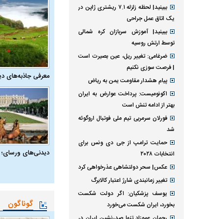
ببینید| لحظه زلزله ۷.۱ ریشتری ژاپن در
یک اتاق عمل جراحی
ببینید| آموزش سربازان کره شمالی
توسط ارتش روسیه
ضرغامی: تغییر ریل، عین بصیرت است
| فرصت سوزی نکنیم
معرفی جاذبه‌های دی
پیام هشدار مقاومت یمن به ریاض
اکونومیست: پرداخت عوارض به ایران
بهتر از ادامه تنش است
فورلان سرمربی تیم ملی فوتبال اروگوئه
شد
حمایت ترامپ از جی دی ونس برای
دیدنی‌های ورسای؛ 
انتخابات ۲۰۲۸
عکس| سحر دولتشاهی عذرخواهی کرد
تغییر زمانبندی‌ شارژ اعتبار کالابرگ
یوسف پزشکیان: اگر دولت شکست
گوناگون
بخورد، ایران شکست می‌خورد
رحمان عموزاد تنها صدرنشین ایران در