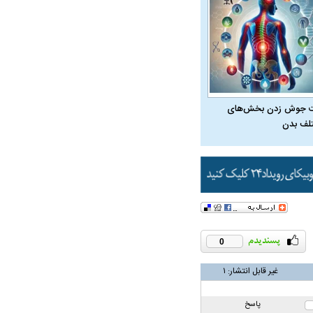
ت سینا حجازی درباره
د
 جوش زدن بخش‌های
لف بدن
راد به فال و طالع‌بینی
تاثیر استرس بر بدن
0
غیر قابل انتشار:
۱
پاسخ