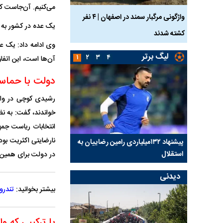
می‌کنیم. آن‌جاست که
ساله بر اثر برق
واژگونی مرگبار سمند در اصفهان | ۴ نفر
عکس| ماجرای کشف جسد
یک عده در کشور به ا
کشته شدند
توسط حیوانات خورده شد
وی ادامه داد: یک عد
لیگ برتر
۱
۲
۳
۴
آن‌ها است، این اتفا
دولت با حماسه‌
خواندند، گفت: به نظ
انتخابات ریاست جمه
نارضایتی اکثریت بوده
کلیدی
پیشنهاد ۱۳۲میلیاردی رامین رضاییان به
بازگشت اندونگ به استق
استقلال
هافبک گابنی در آستانه 
در دولت برای همین اقلیت محدود ۸ درصدی در ریاست جمه
دیدنی
بیشتر بخوانید:
تندرو‌ها 
با ترکیبی که 