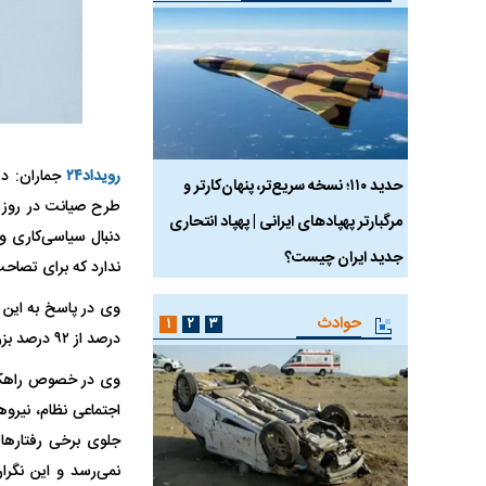
رویداد۲۴
جماران: د
 ماسک
حدید ۱۱۰؛ نسخه سریع‌تر، پنهان‌کارتر و
هواپیمای مرموز E-11A BACN چیست؟
طرح صیانت در روز آ
مرگبارتر پهپادهای ایرانی | پهپاد انتحاری
دنبال سیاسی‌کاری و
جدید ایران چیست؟
ندارد که برای تصاحب
حوادث
۱
۲
۳
درصد از ۹۲ درصد بزرگتر شده است!
وی در خصوص راهکار 
اجتماعی نظام، نیروه
جلوی برخی رفتارهای 
نمی‌رسد و این نگرا