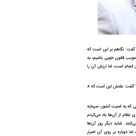
فت: نگاهم بر این است که
ه سریع‌تر، پنهان‌کارتر و
هواپیمای مرموز E-11A BACN چیست؟
صویب قانون خوبی باشیم، به
یرانی | پهپاد انتحاری
انجام است، اما ارزش آن را
؟
وی در پاسخ به این سوال که برانگیختن حساسیت و سماجت یا لجاجت با مردم از کجا نشات می‌گیرد؟ گفت: علتش این است که ۸
 که به امنیت کشور، سرمایه
ی نظام از آن‌ها یاد می‌کردم
‌کنند. شاید دیگر زور آن‌ها
ما دوباره بر روی آن اصرار