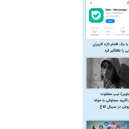
با یک اقدام تازه کاربران
نی را غافلگیر کرد
در دوران قاجار چگونه
مردی که سر خم نکرد؟ | غلامرضا تختی و
مرصاد و ال
حکومت پهلوی
اویر) تیپ متفاوت
‌آفرید سماواتی با حوله
پوش در سریال کلاغ