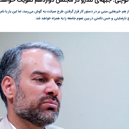
وچی: جبهه‌ی تندرو در مجلس دوازدهم تقویت خواهد
گونی رژیم و
مطالعه رفتار هیستریک صدا و سیما علیه
در وزارت نفت «ر
 هم خبر‌هایی مبنی بر در دستور کار قرار گرفتن طرح صیانت به گوش می‌رسد، اما این بار با 
بیر نشد؟ | پشت
کمپین نه به اعدام
پاسخگویی احساس 
 نارضایتی و حس ناامنی در بین عموم جامعه را به همراه خواهد شد.
ه تجارت پهپاد‌ ۱۵۰۰ دلاری که
نفت وزیر است و ت
حساب آنها می‌رود
رصد شوند
به بورس
پرواز ۱۰۰ هزار واحدی شاخص کل بورس
بورس تهران رکور