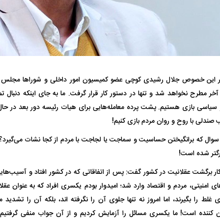
ر این خصوص جلال رشیدی کوچی عضو کمیسیون امور داخلی و شوراها مجلس گ
فضاپیمای «استارشیپ» ایلان ماسک
حدید ۱۱۰؛ نسخ
خر مطرح نخواهد شد و تنها در دستور کار قرار گرفت. ما به جای اینکه دنبال ت
چیست؟
مرگبارتر پهپادهای ا
 سیاسی بازی هستیم. پشت پرده معامله‌هایی برای هیات رئیسه دور بعد در حال 
جدید ایران چیست
 صندلی با روح و روان مردم بازی کنیم!
برگشت عقلانیت در کشور گفت: پس از اتفاقاتی که در کشور افتاد و آسیب‌هایی
ای امنیتی، مردم و اقتصاد وارد شد؛ امیدوار بودم یکسری افراد که به عنوان عقلا
غلط را بگیرند، اما امروز نه تنها جلوی آن را نگرفته اند، بلکه آن را تشدید می
ن کننده است! ما یکسری مسائل را آزمایش کردیم و از آن جواب منفی گرفتیم، ا