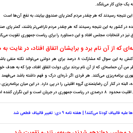
 یک جای کار می‌لنگد.
 ناشناس که
مرگ دلخراش دختر ۱۸ ساله بر اثر برق
ین نتیجه رسیدند که هر چقدر مردم کمتر پای صندوق بیایند، به نفع آن‌ها است
گرفتگی
کشته شدند
ه در کشور به این نتیجه رسیدند که هر چقدر مردم ناراضی‌تر باشند، کمتر پای صند
ق نیز در انتخابات مجلس افتاد و این دستاورد را برای ریاست جمهوری تقویت می‌کن
ای که از آن نام برد و برایشان اتفاق افتاد، در غایت ب
رشیدی کوچی در واکنش به این سوال که مشارکت ۸ درصد برای هر دولتی می‌توا
ر من آن حماسه‌ای که از آن نام بردند برای دولت اتفاق افتاد، چرا که به هدف خو
وری برنامه‌ریزی می‌کنند. هر فردی اگر ذره‌ای درک و فهم داشته باشد می‌فهم
، البته در کنار آن رضایتمندی گروه اقلیتی را در پی دارد. در این میان برنامه‌ری
لال منتفی شد؛
ابهام بزرگ درباره قرارداد یاسر آسانی؛
پرسپولیس در انتظ
انتخاب تیم جدید
اولین چالش حقوقی استقلال
پیش از شروع لیگ
وری در جریان است و این نگران کننده است.
علیه قالیباف کودتا می‌کنند! | هفته نامه ۹ دی: تغییر قالیباف قطعی شد
وارد مجلس دوازدهم شدند، جبهه‌ی تندرو تقویت شد