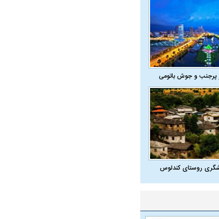
 پرجنب و جوش باتومی
شگری روستای کندلوس