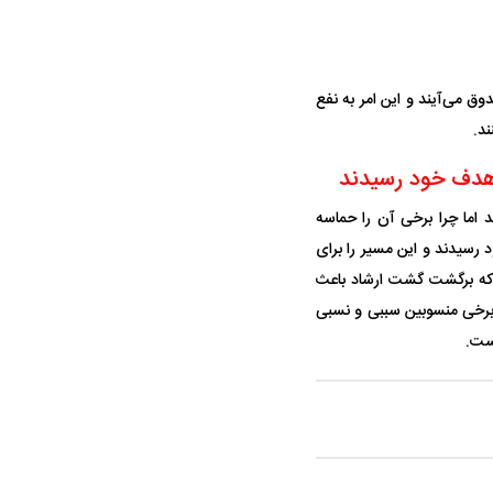
واژگونی مرگبار سمند در اصفهان | ۴ نفر
عکس| ماجرای کشف جسد ناشناس که
توسط حیوانات خورده شد
وق می‌آیند و این امر به نفع
ند.
ه هدف خود رسیدند
ند نکته منفی باشد اما چرا برخی آن را حماسه
د رسیدند و این مسیر را برای
د که برگشت گشت ارشاد باعث
زی برخی منسوبین سببی و نسبی
ار سه خرید کلیدی
پیشنهاد ۱۳۲میلیاردی رامین رضاییان به
بازگشت اندو
استقلال
هافبک گابنی