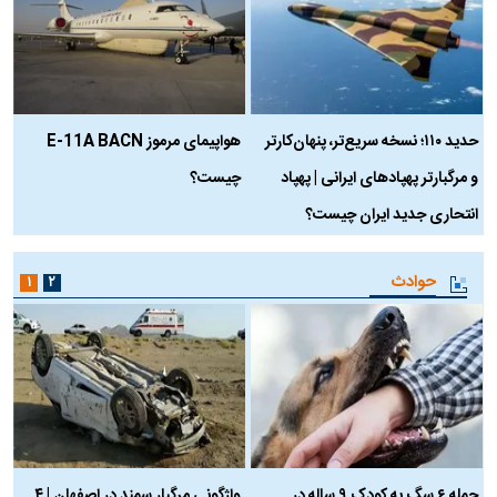
حدید ۱۱۰؛ نسخه سریع‌تر، پنهان‌کارتر
هواپیمای مرموز E-11A BACN
ف
و مرگبارتر پهپادهای ایرانی | پهپاد
چیست؟
م
انتحاری جدید ایران چیست؟
حوادث
۱
۲
حمله ۶ سگ به کودک ۹ ساله در
واژگونی مرگبار سمند در اصفهان | ۴
ع