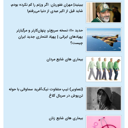
ببینید| مهران غفوریان: اگر وزنم را کم نکرده بودم،
شاید قبل از اکبر عبدی از دنیا می‌رفتم!
حدید ۱۱۰؛ نسخه سریع‌تر، پنهان‌کارتر و مرگبارتر
پهپادهای ایرانی | پهپاد انتحاری جدید ایران
چیست؟
بیماری‌ های شایع مردان
(تصاویر) تیپ متفاوت نیک‌آفرید سماواتی با حوله
تن‌پوش در سریال کلاغ
بیماری‌ های شایع زنان