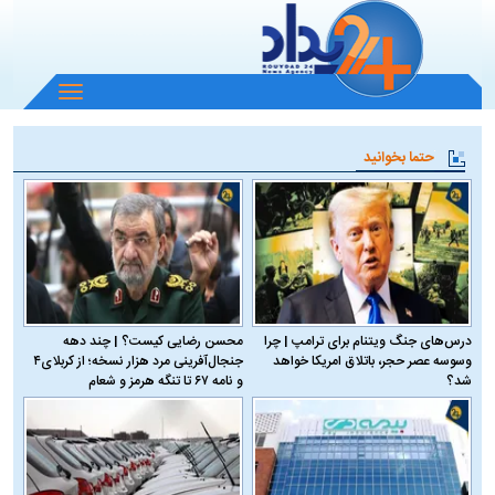
باز
و
بسته
حتما بخوانید
کردن
منو
درس‌های جنگ ویتنام برای ترامپ | چرا
محسن رضایی کیست؟ | چند دهه
وسوسه عصر حجر، باتلاق امریکا خواهد
جنجال‌آفرینی مرد هزار نسخه؛ از کربلای۴
شد؟
و نامه ۶۷ تا تنگه هرمز و شعام