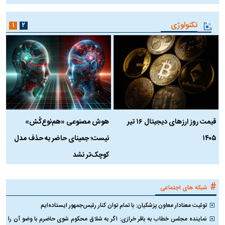
تکنولوژی
۱
۲
قیمت روز ارز‌های دیجیتال ۱۶ تیر
هوش مصنوعی «هم‌نوع‌کُش»
چ
۱۴۰۵
نیست؛ جمینای حاضر به حذف مدل
ک
کوچک‌تر نشد
#
شبکه های اجتماعی
توئیت معنادار معاون پزشکیان: با تمام توان کنار رئیس‌جمهور ایستاده‌ایم
نماینده مجلس خطاب به باقر خرازی: اگر به شلاق محکوم شوی حاضرم با وضو آن را