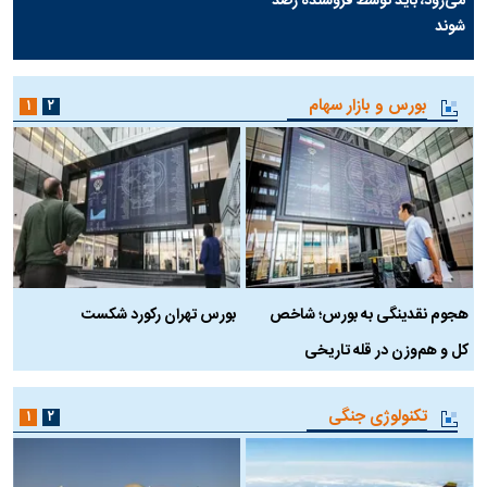
می‌رود، باید توسط فروشنده رصد
شوند
بورس و بازار سهام
۱
۲
هجوم نقدینگی به بورس؛ شاخص
بورس تهران رکورد شکست
س
کل و هم‌وزن در قله تاریخی
تکنولوژی جنگی
۱
۲