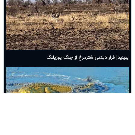
ببینید| فرار دیدنی شترمرغ از چنگ یوزپلنگ