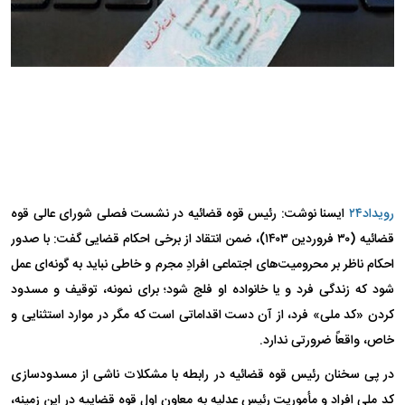
رویداد۲۴
ایسنا نوشت: رئیس قوه قضائیه در نشست فصلی شورای عالی قوه
قضائیه (۳۰ فروردین ۱۴۰۳)، ضمن انتقاد از برخی احکام قضایی گفت: با صدور
احکام ناظر بر محرومیت‌های اجتماعی افرادِ مجرم و خاطی نباید به گونه‌ای عمل
شود که زندگی فرد و یا خانواده او فلج شود؛ برای نمونه، توقیف و مسدود
کردن «کد ملی» فرد، از آن دست اقداماتی است که مگر در موارد استثنایی و
خاص، واقعاً ضرورتی ندارد.
در پی سخنان رئیس قوه قضائیه در رابطه با مشکلات ناشی از مسدودسازی
کد ملی افراد و مأموریت رئیس عدلیه به معاون اول قوه قضاییه در این زمینه،