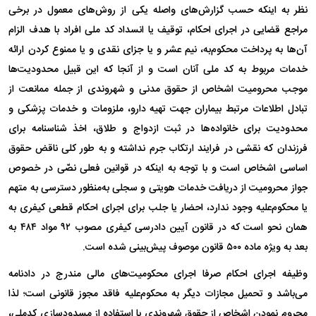
نظر به اینکه حسب گزارش‌های واصله یکی از روش‌های معمول در برخی
مراجع قضایی در اجرای احکام، توقیف یا انسداد کد ملی افراد با هدف الزام
آن‌ها به پرداخت محکوم‌به، نیم عشر و یا جزای نقدی و یا ممنوع کردن ارائه
خدمات مربوط به کد ملی آنان است و از آنجا که این قبیل محدودیت‌ها
موجب محرومیت اشخاص از حقوق مدنی و شهروندی از جمله ممانعت از
تبادل اطلاعات مرتبط بیماران جهت تهیه دارو، ملزومات و خدمات پزشکی و
محدودیت برای خانواده‌ها در ثبت ازدواج و طلاق، اخذ شناسنامه برای
فرزندان که نقشی در فرایند ارتکاب جرم نداشته و به طور کلی ناقض حقوق
اساسی اشخاص است و با توجه به اینکه در قوانین فعلی نصّی در خصوص
جواز محرومیت از دریافت خدمات هویتی و سجلی به‌منظور دسترسی به متهم
یا محکوم‌علیه وجود ندارد، احضار یا جلب برای اجرای احکام قطعی کیفری به
همان نحو است که در قانون آیین دادرسی کیفری مصوب ۹۲ مواد ۴۸۴ به
بعد به ویژه ماده ۵۰۰ قانون موصوف پیش‌بینی شده است.
وظیفه اجرای احکام صرفا اجرای محکومیت‌های مالی مندرج در دادنامه
می‌باشد و تحمیل مجازات دیگر به محکوم‌علیه فاقد مجوز قانونی است؛ لذا
محروم نمودن اشخاص از حقوق شهروندی با استفاده از مسدودسازی کدملی،