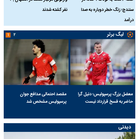
سنندج؛ زنگ خطر دوباره به صدا
نفر کشته شدند
ک
درآمد
لیگ برتر
۱
۲
معضل بزرگ پرسپولیس؛ دنیل گرا
مقصد احتمالی مدافع جوان
حاضر به فسخ قرارداد نیست
پرسپولیس مشخص شد
دیدنی