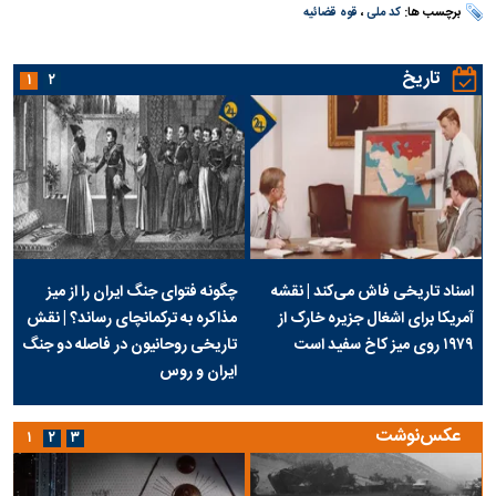
برچسب ها:
کد ملی
،
قوه قضائیه
تاریخ
۱
۲
اسناد تاریخی فاش می‌کند | نقشه
چگونه فتوای جنگ ایران را از میز
آمریکا برای اشغال جزیره خارک از
مذاکره به ترکمانچای رساند؟ | نقش
۱۹۷۹ روی میز کاخ سفید است
تاریخی روحانیون در فاصله دو جنگ
ایران و روس
عکس‌نوشت
۱
۲
۳