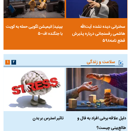
سخنرانی دیده نشده آیت‌الله
ببینید| انیمیشن لگویی حمله به کویت
هاشمی رفسنجانی درباره پذیرش
با جنگنده اف-۵
قطع نامه۵۹۸
سلامت و زندگی
۱
۲
دلیل علاقه برخی افراد به فال و
تاثیر استرس بر بدن
ع
طالع‌بینی چیست؟
آ