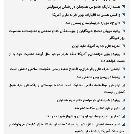
هشدار تارتار؛ جاسوس همچنان در رختکن پرسپولیس
واکنش همتی به اظهارات وزیر خزانه داری آمریکا
«ایرج» دوباره در بیمارستان بستری شد
بیانیه دبیرکل مجمع خبرنگاران و نویسندگان دفاع مقدس و مقاومت به مناسبت
روز خبرنگار
تحریم‌های جدید آمریکا علیه ایران
ببینید| وزیر خزانه‌داری آمریکا: تنگه هرمز در دو سال آینده اهمیت خود را از
دست خواهد داد
ابطحی: حرف‌های باقر خرازی، افتتاح شعبه رسمی حکومت اسلامی داعش است
بیفوما در پرسپولیس ماندنی شد
اردوغان: توافقنامه دفاعی مشترک امضا شده با عربستان و پاکستان علیه هیچ
کشوری نیست
ببینید| هنرمندان در مراسم ختم مریم همتیان
متن توافق دفاعی مکه منتشر شد
تصاویر| نماز بن‌سلمان، اردوغان و شهباز شریف در مکه
امام‌ جمعه اهواز: با افزایش برد موشک‌هایمان به ۱۵ هزار کیلومتر می‌خواهیم
عمق خاک آمریکا را هدف قرار دهیم