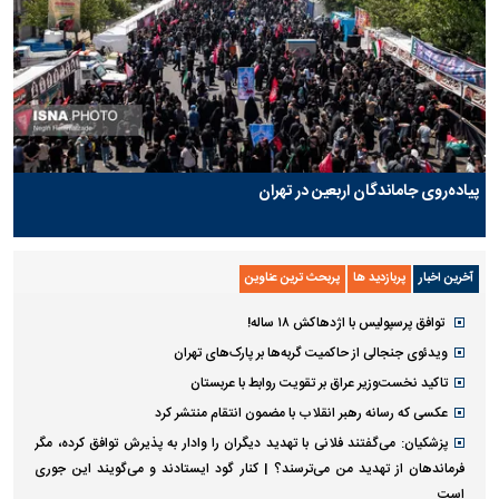
پیاده‌روی جاماندگان اربعین در تهران
آخرین اخبار
پربازدید ها
پربحث ترین عناوین
توافق پرسپولیس با اژدهاکش ۱۸ ساله!
ویدئوی جنجالی از حاکمیت گربه‌ها بر پارک‌های تهران
تاکید نخست‌وزیر عراق بر تقویت روابط با عربستان
عکسی که رسانه رهبر انقلاب با مضمون انتقام منتشر کرد
پزشکیان: می‌گفتند فلانی با تهدید دیگران را وادار به پذیرش توافق کرده، مگر
فرماندهان از تهدید من می‌ترسند؟ | کنار گود ایستادند و می‌گویند این جوری
است