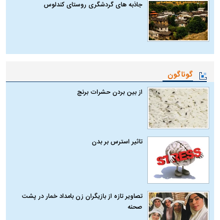
جاذبه های گردشگری روستای کندلوس
گوناگون
از بین بردن حشرات برنج
تاثیر استرس بر بدن
تصاویر تازه از بازیگران زن بامداد خمار در پشت
صحنه