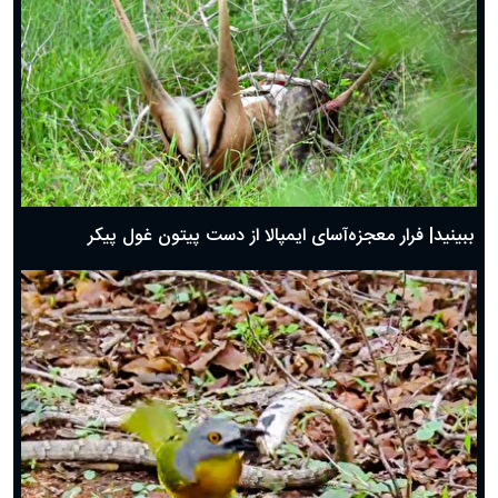
ببینید| فرار معجزه‌آسای ایمپالا از دست پیتون غول پیکر