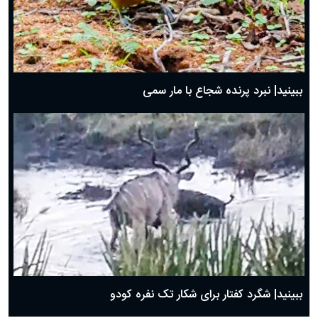
ببینید| نبرد پرنده شجاع با مار سمی
ببینید| شگرد کفتار برای شکار تک نفره کودو