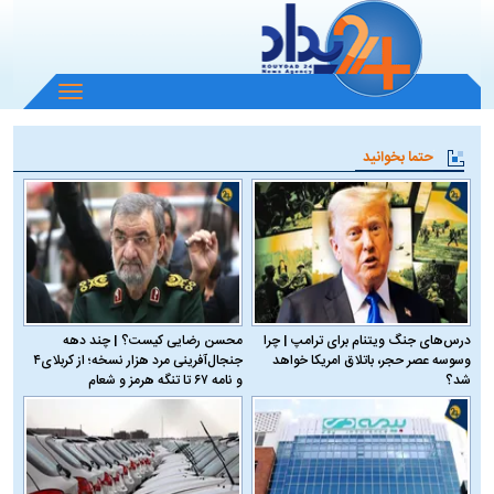
باز
و
بسته
حتما بخوانید
کردن
منو
درس‌های جنگ ویتنام برای ترامپ | چرا
محسن رضایی کیست؟ | چند دهه
وسوسه عصر حجر، باتلاق امریکا خواهد
جنجال‌آفرینی مرد هزار نسخه؛ از کربلای۴
شد؟
و نامه ۶۷ تا تنگه هرمز و شعام