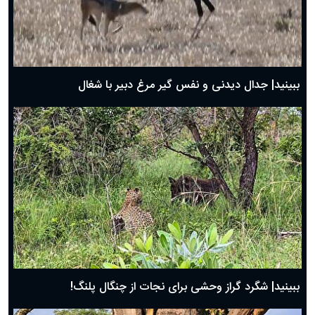
دعای روز اول ماه مبارک رمضان، ۳۰ بهمن ۱۴۰۴
حضرت زینب(س) چگونه از دنیا رفت؟
بهترین پیامک تبریک روز پدر ۱۴۰۴؛ جملات زیبا و صمیمانه
روز پدر ۱۴۰۴ چه روزی است؟
ببینید| جدال دیدنی و نفس گیر مرغ دبیر با شغال
ببینید| شگرد گراز وحشی برای نجات از چنگال پلنگ!