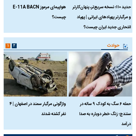
حدید ۱۱۰؛ نسخه سریع‌تر، پنهان‌کارتر
هواپیمای مرموز E-11A BACN
ف
و مرگبارتر پهپادهای ایرانی | پهپاد
چیست؟
م
انتحاری جدید ایران چیست؟
حوادث
۱
۲
حمله ۶ سگ به کودک ۹ ساله در
واژگونی مرگبار سمند در اصفهان | ۴
ع
سنندج؛ زنگ خطر دوباره به صدا
نفر کشته شدند
ک
درآمد