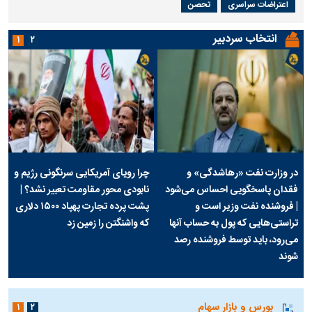
اعتراضات سراسری
تحصن
انتخاب سردبیر
۱
۲
در وزارت نفت «رهاشدگی» و
چرا رویای آمریکایی سرنگونی رژیم و
فقدان پاسخگویی احساس می‌شود
نابودی محور مقاومت تعبیر نشد؟ |
| فروشنده نفت وزیر است و
پشت پرده تجارت پهپاد‌ ۱۵۰۰ دلاری
تراستی‌هایی که پول به حساب آنها
که واشنگتن را زمین زد
می‌رود، باید توسط فروشنده رصد
شوند
بورس و بازار سهام
۱
۲