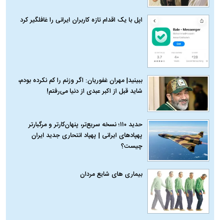
اپل با یک اقدام تازه کاربران ایرانی را غافلگیر کرد
ببینید| مهران غفوریان: اگر وزنم را کم نکرده بودم،
شاید قبل از اکبر عبدی از دنیا می‌رفتم!
حدید ۱۱۰؛ نسخه سریع‌تر، پنهان‌کارتر و مرگبارتر
پهپادهای ایرانی | پهپاد انتحاری جدید ایران
چیست؟
بیماری‌ های شایع مردان