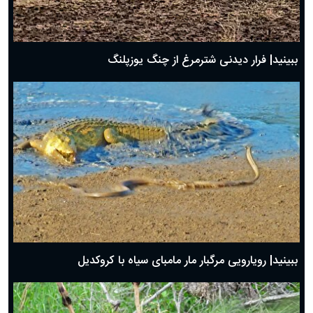
ببینید| فرار دیدنی شترمرغ از چنگ یوزپلنگ
ببینید| رویارویی مرگبار مار مامبای سیاه با کروکدیل