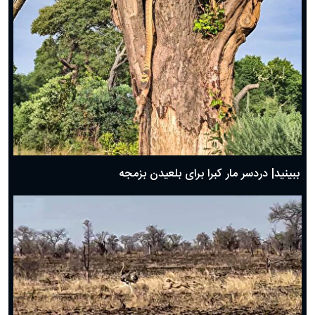
ببینید| دردسر مار کبرا برای بلعیدن بزمجه