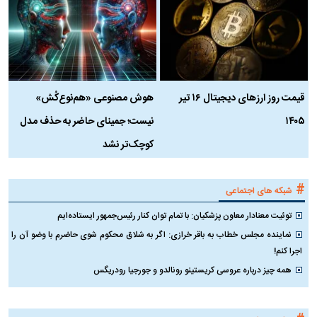
قیمت روز ارز‌های دیجیتال ۱۶ تیر
هوش مصنوعی «هم‌نوع‌کُش»
چ
۱۴۰۵
نیست؛ جمینای حاضر به حذف مدل
ک
کوچک‌تر نشد
#
شبکه های اجتماعی
توئیت معنادار معاون پزشکیان: با تمام توان کنار رئیس‌جمهور ایستاده‌ایم
نماینده مجلس خطاب به باقر خرازی: اگر به شلاق محکوم شوی حاضرم با وضو آن را
اجرا کنم!
همه چیز درباره عروسی کریستینو رونالدو و جورجیا رودریگس