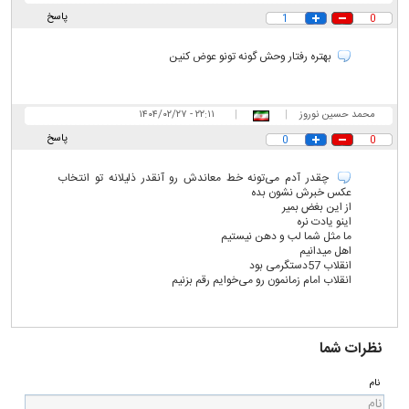
پاسخ
1
0
بهتره رفتار وحش گونه تونو عوض کنین
محمد حسین نوروز
|
|
۲۲:۱۱ - ۱۴۰۴/۰۲/۲۷
پاسخ
0
0
چقدر آدم می‌تونه خط معاندش رو آنقدر ذلیلانه تو انتخاب
عکس خبرش نشون بده
از این بغض بمیر
اینو یادت نره
ما مثل شما لب و دهن نیستیم
اهل میدانیم
انقلاب 57دستگرمی بود
انقلاب امام زمانمون رو می‌خوایم رقم بزنیم
نظرات شما
نام