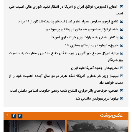
ادعای آکسیوس: توافق ایران و آمریکا در انتظار تأیید شورای عالی امنیت ملی
است
نتایج آزمون مدارس سمپاد اعلام شد | ثبت‌نام پذیرفته‌شدگان از ۱۹ مرداد
هشدار تارتار؛ جاسوس همچنان در رختکن پرسپولیس
واکنش همتی به اظهارات وزیر خزانه داری آمریکا
«ایرج» دوباره در بیمارستان بستری شد
بیانیه دبیرکل مجمع خبرنگاران و نویسندگان دفاع مقدس و مقاومت به مناسبت
روز خبرنگار
تحریم‌های جدید آمریکا علیه ایران
ببینید| وزیر خزانه‌داری آمریکا: تنگه هرمز در دو سال آینده اهمیت خود را از
دست خواهد داد
ابطحی: حرف‌های باقر خرازی، افتتاح شعبه رسمی حکومت اسلامی داعش است
بیفوما در پرسپولیس ماندنی شد
عکس‌نوشت
۱
۲
۳