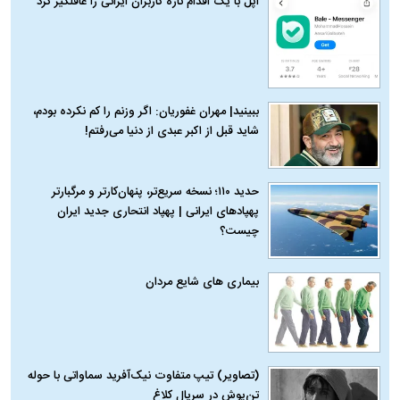
اپل با یک اقدام تازه کاربران ایرانی را غافلگیر کرد
ببینید| مهران غفوریان: اگر وزنم را کم نکرده بودم،
شاید قبل از اکبر عبدی از دنیا می‌رفتم!
حدید ۱۱۰؛ نسخه سریع‌تر، پنهان‌کارتر و مرگبارتر
پهپادهای ایرانی | پهپاد انتحاری جدید ایران
چیست؟
بیماری‌ های شایع مردان
(تصاویر) تیپ متفاوت نیک‌آفرید سماواتی با حوله
تن‌پوش در سریال کلاغ