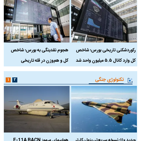
رکوردشکنی تاریخی بورس؛ شاخص
هجوم نقدینگی به بورس؛ شاخص
ب
کل وارد کانال ۵.۵ میلیون واحد شد
کل و هم‌وزن در قله تاریخی
تکنولوژی جنگی
۱
۲
حدید ۱۱۰؛ نسخه سریع‌تر، پنهان‌کارتر
هواپیمای مرموز E-11A BACN
ف