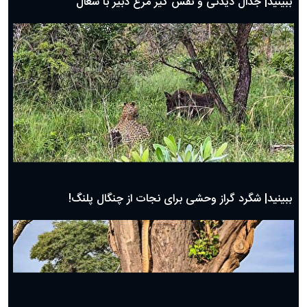
ببینید| جدال دیدنی و نفس گیر مرغ دبیر با شغال
ببینید| شگرد گراز وحشی برای نجات از چنگال پلنگ!