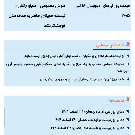
قیمت روز ارز‌های دیجیتال ۱۶ تیر
هوش مصنوعی «هم‌نوع‌کُش»
چ
۱۴۰۵
نیست؛ جمینای حاضر به حذف مدل
ک
کوچک‌تر نشد
#
شبکه های اجتماعی
توئیت معنادار معاون پزشکیان: با تمام توان کنار رئیس‌جمهور ایستاده‌ایم
نماینده مجلس خطاب به باقر خرازی: اگر به شلاق محکوم شوی حاضرم با وضو آن را
اجرا کنم!
همه چیز درباره عروسی کریستینو رونالدو و جورجیا رودریگس
#
مناسبت‌ها
دعای روز سی ام ماه رمضان؛ ۲۹ اسفند ۱۴۰۴
دعای روز بیست و نهم ماه رمضان؛ ۲۸ اسفند ۱۴۰۴
دعای روز بیست و هشتم ماه رمضان؛ ۲۷ اسفند ۱۴۰۴