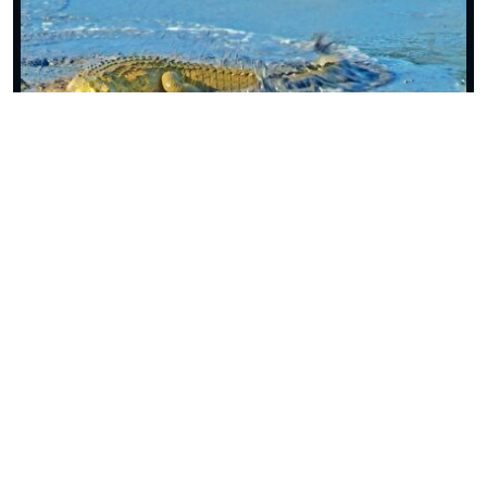
ببینید| رویارویی مرگبار مار مامبای سیاه با کروکدیل