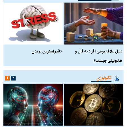
دلیل علاقه برخی افراد به فال و
تاثیر استرس بر بدن
ع
طالع‌بینی چیست؟
آ
تکنولوژی
۱
۲