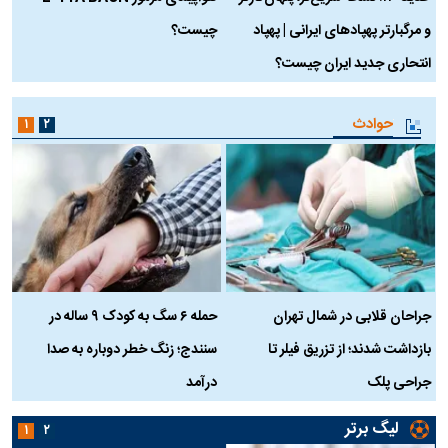
و مرگبارتر پهپادهای ایرانی | پهپاد
چیست؟
م
انتحاری جدید ایران چیست؟
حوادث
۱
۲
جراحان قلابی در شمال تهران
حمله ۶ سگ به کودک ۹ ساله در
بازداشت شدند؛ از تزریق فیلر تا
سنندج؛ زنگ خطر دوباره به صدا
ن
جراحی پلک
درآمد
لیگ برتر
۱
۲