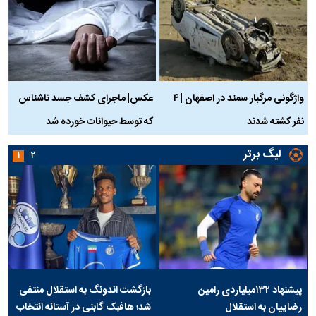
واژگونی مرگبار سمند در اصفهان | ۴
عکس| ماجرای کشف جسد ناشناس
نفر کشته شدند
که توسط حیوانات خورده شد
گ
لیگ برتر
۱
۲
پیشنهاد ۱۳۲میلیاردی رامین
بازگشت اندونگ به استقلال منتفی
رضاییان به استقلال
شد؛ هافبک گابنی در آستانه انتخاب