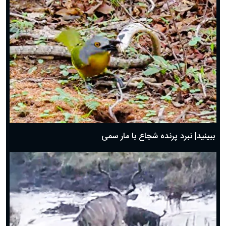
ببینید| نبرد پرنده شجاع با مار سمی