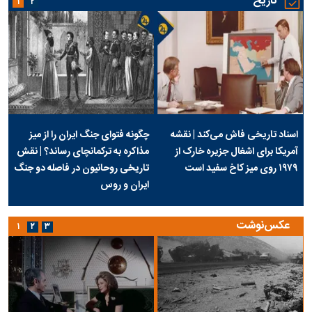
تاریخ
۱
۲
اسناد تاریخی فاش می‌کند | نقشه
چگونه فتوای جنگ ایران را از میز
آمریکا برای اشغال جزیره خارک از
مذاکره به ترکمانچای رساند؟ | نقش
۱۹۷۹ روی میز کاخ سفید است
تاریخی روحانیون در فاصله دو جنگ
ایران و روس
عکس‌نوشت
۱
۲
۳