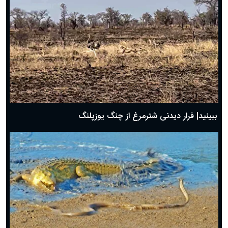
ببینید| فرار دیدنی شترمرغ از چنگ یوزپلنگ