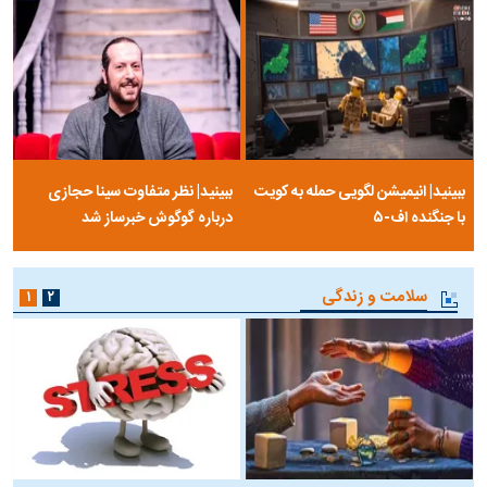
ببینید| انیمیشن لگویی حمله به کویت
ببینید| نظر متفاوت سینا حجازی
با جنگنده اف-۵
درباره گوگوش خبرساز شد
سلامت و زندگی
۱
۲