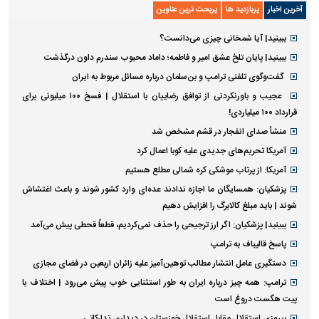
آخرین اخبار
پربازدید ها
پربحث ترین عناوین
ببینید| آیا شمخانی چیزی می‌دانست؟
ببینید| پایان تلخ عشق امیر و فاطمه؛ داماد محبوب سندرم داون درگذشت
گفت‌وگوی تلفنی ترامپ و بن‌سلمان درباره مسائل مربوط به ایران
عجیب و باورنکردنی از توافق رضاییان با استقلال | فسخ ۱۰۰ میلیونی برای
قرارداد ۱۰۰ میلیاردی!
منشأ صدای انفجار در قشم مشخص شد
آمریکا تحریم‌های جدیدی علیه کوبا اعمال کرد
آمریکا: از پرتاب موشکی کره شمالی مطلع هستیم
پزشکیان: همسایگان ما اجازه ندادند عده‌ای وارد کشور شوند و باعث اغتشاش
شوند | باید مبلغ کالابرگ را افزایش دهیم
ببینید| پزشکیان: اگر ارز ترجیحی را حذف نمی‌کردیم، قطعاً قحطی پیش می‌آمد
پاسخ قالیباف به ترامپ
دستگیری عامل انتشار مطالب توهین‌آمیز علیه زائران اربعین در فضای مجازی
ترامپ: همه چیز درباره ایران به طور استثنایی خوب پیش می‌رود | اختلاف با
پیت هگست دروغ است
پیروزی استقلال مقابل استقلال خوزستان در دیداری تدارکاتی