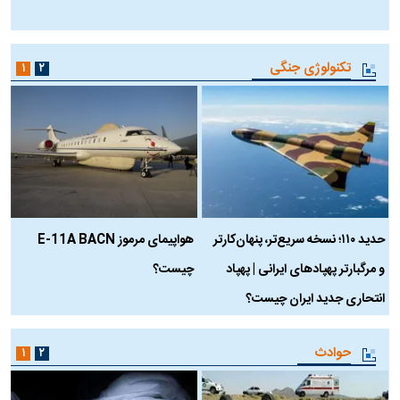
ب
تکنولوژی جنگی
۱
۲
حدید ۱۱۰؛ نسخه سریع‌تر، پنهان‌کارتر
هواپیمای مرموز E-11A BACN
ف
و مرگبارتر پهپادهای ایرانی | پهپاد
چیست؟
م
انتحاری جدید ایران چیست؟
حوادث
۱
۲