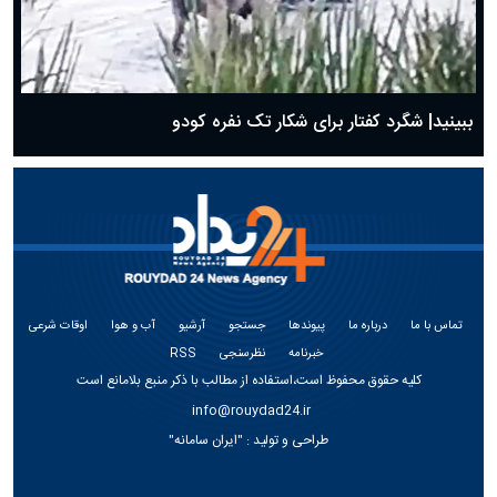
ببینید| شگرد کفتار برای شکار تک نفره کودو
تماس با ما
درباره ما
پیوندها
جستجو
آرشیو
آب و هوا
اوقات شرعی
خبرنامه
نظرسنجی
RSS
کلیه حقوق محفوظ است،استفاده از مطالب با ذکر منبع بلامانع است
info@rouydad24.ir
طراحی و تولید :
"ایران سامانه"