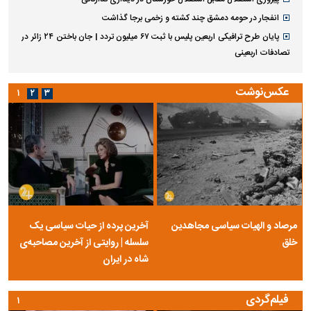
انفجار در حومه دمشق چند کشته و زخمی برجا گذاشت
پایان طرح ترافیکی اربعین پلیس با ثبت ۶۷ میلیون تردد | جان باختن ۲۴ زائر در
تصادفات اربعینی
عکس‌نوشت
۱
۲
۳
مرصاد و الهیات سیاسی مجاهدین
آخرین پرده از حیات سیاسی یک
خلق
سلسله | روایتی از آخرین مصاحبه‌ی
شاه در ایران
فیلم‌گردی
۱