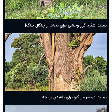
ببینید| شگرد گراز وحشی برای نجات از چنگال پلنگ!
ببینید| دردسر مار کبرا برای بلعیدن بزمجه