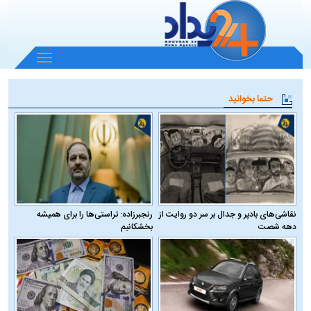
باز
و
بسته
حتما بخوانید
کردن
منو
نقاشی‌های بادپر و جدال بر سر دو روایت از
رنجبرزاده: تراستی‌ها را برای همیشه
دهه شصت
بخشکانیم