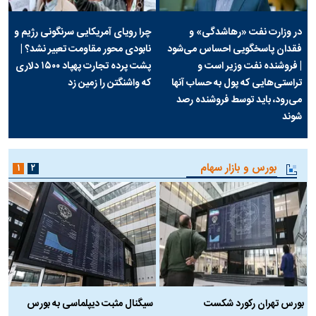
در وزارت نفت «رهاشدگی» و
چرا رویای آمریکایی سرنگونی رژیم و
فقدان پاسخگویی احساس می‌شود
نابودی محور مقاومت تعبیر نشد؟ |
| فروشنده نفت وزیر است و
پشت پرده تجارت پهپاد‌ ۱۵۰۰ دلاری
تراستی‌هایی که پول به حساب آنها
که واشنگتن را زمین زد
می‌رود، باید توسط فروشنده رصد
شوند
بورس و بازار سهام
۱
۲
بورس تهران رکورد شکست
سیگنال مثبت دیپلماسی به بورس