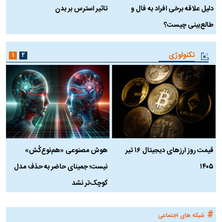
دلیل علاقه برخی افراد به فال و
تاثیر استرس بر بدن
ع
طالع‌بینی چیست؟
آ
تکنولوژی
۱
۲
قیمت روز ارز‌های دیجیتال ۱۶ تیر
هوش مصنوعی «هم‌نوع‌کُش»
چ
۱۴۰۵
نیست؛ جمینای حاضر به حذف مدل
ک
کوچک‌تر نشد
#
شبکه های اجتماعی