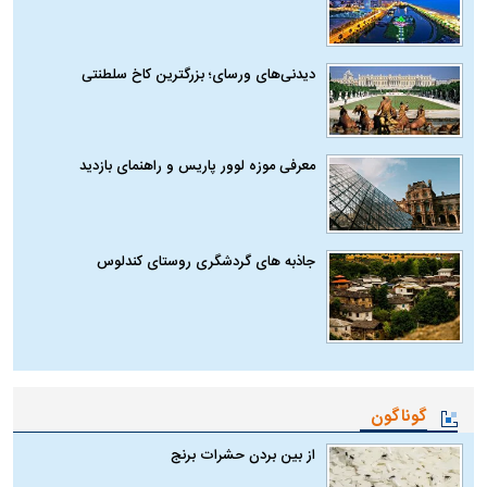
دیدنی‌های ورسای؛ بزرگترین کاخ سلطنتی
معرفی موزه لوور پاریس و راهنمای بازدید
جاذبه های گردشگری روستای کندلوس
گوناگون
از بین بردن حشرات برنج