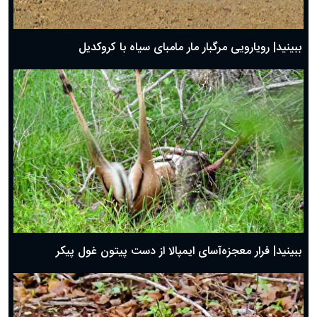
ببینید| رویارویی مرگبار مار مامبای سیاه با کروکدیل
ببینید| فرار معجزه‌آسای ایمپالا از دست پیتون غول پیکر