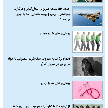
حدید ۱۱۰؛ نسخه سریع‌تر، پنهان‌کارتر و مرگبارتر
پهپادهای ایرانی | پهپاد انتحاری جدید ایران
چیست؟
بیماری‌ های شایع مردان
(تصاویر) تیپ متفاوت نیک‌آفرید سماواتی با حوله
تن‌پوش در سریال کلاغ
بیماری‌ های شایع زنان
از توقیف تا انتشار؛ آیا «کوری» ارزش این همه