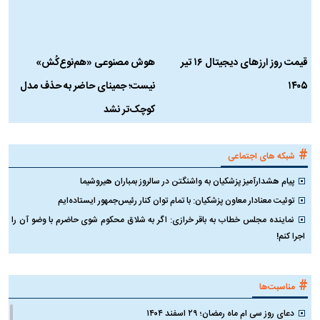
قیمت روز ارز‌های دیجیتال ۱۶ تیر
هوش مصنوعی «هم‌نوع‌کُش»
چ
۱۴۰۵
نیست؛ جمینای حاضر به حذف مدل
ک
کوچک‌تر نشد
#
شبکه های اجتماعی
پیام هشدارآمیز پزشکیان به واشنگتن در سالروز بمباران هیروشیما
توئیت معنادار معاون پزشکیان: با تمام توان کنار رئیس‌جمهور ایستاده‌ایم
نماینده مجلس خطاب به باقر خرازی: اگر به شلاق محکوم شوی حاضرم با وضو آن را
اجرا کنم!
#
مناسبت‌ها
دعای روز سی ام ماه رمضان؛ ۲۹ اسفند ۱۴۰۴