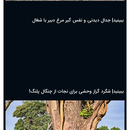
حضرت زینب(س) چگونه از دنیا رفت؟
بهترین پیامک تبریک روز پدر ۱۴۰۴؛ جملات زیبا و صمیمانه
روز پدر ۱۴۰۴ چه روزی است؟
ببینید| جدال دیدنی و نفس گیر مرغ دبیر با شغال
ببینید| شگرد گراز وحشی برای نجات از چنگال پلنگ!