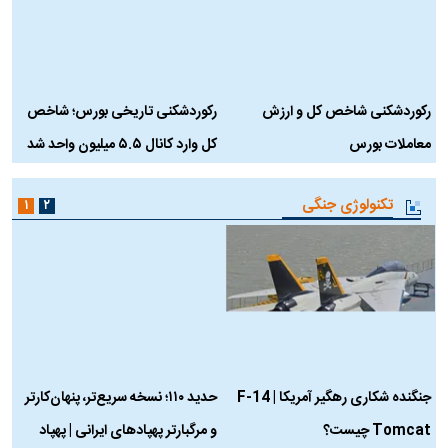
رکوردشکنی شاخص کل و ارزش
رکوردشکنی تاریخی بورس؛ شاخص
ه
معاملات بورس
کل وارد کانال ۵.۵ میلیون واحد شد
ک
تکنولوژی جنگی
۱
۲
جنگنده شکاری رهگیر آمریکا | F-14
حدید ۱۱۰؛ نسخه سریع‌تر، پنهان‌کارتر
Tomcat چیست؟
و مرگبارتر پهپادهای ایرانی | پهپاد
چ