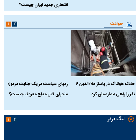
انتحاری جدید ایران چیست؟
حوادث
۱
۲
حادثه هولناک در پاساژ علاءالدین ۶
ردپای سیاست در یک جنایت مرموز؛
ج
نفر را راهی بیمارستان کرد
ماجرای قتل مداح معروف چیست؟
ب
ج
لیگ برتر
۱
۲