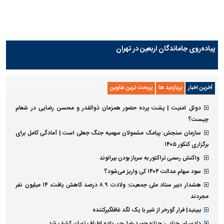
پیاده‌روی جاماندگان اربعین در تهران
آخرین اخبار
پربازدید ها
پربحث ترین عناوین
دوئل امنیت | پشت پرده حضور همزمان ذوالقدر و محسن رضایی در شعام
چیست؟
سازمان سنجش: پیامک مشمولان سهمیه جنگ جعلی است | آمادگی کامل برای
برگزاری کنکور ۱۴۰۵
واکنش رسمی تراکتور به سرباز بودن بیرانوند
سود سهام عدالت ۱۴۰۴ کی واریز می‌شود؟
هشدار دبیر ستاد ملی جمعیت: ولادت ۸.۹ درصد کاهش یافت، ۱۴ میلیون نفر
مجردند
ببینید| فرار گورخر از شیر با یک لگد غافلگیرکننده
دادسرای جنایی: جنازه حمیدرضا رجب‌زاده اطراف تهران کشف شد