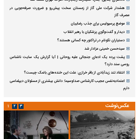
هشدار شرکت ملی گاز از زمستان سخت پیش‌رو و ضرورت صرفه‌جویی در
مصرف گاز
موضع پرسپولیس برای جذب رضاییان
دیدار و گفت‌وگوی پزشکیان با رهبر انقلاب
دستیاران نکونام در تراکتور چه کسانی هستند؟
سیدحسن خمینی عزادار شد
پشت پرده یک ادعای جنجالی علیه روحانی | آیا گزارش یک سایت ناشناس
روسی سند دارد؟
انتقاد تند زیدآبادی از باقر خرازی: علت این خنده‌های بانمک چیست؟
اعتمادبه‌نفس عجیب کارشناس صداوسیما: دانش بیشتری از مسئولان دیپلماسی
دارم
عکس‌نوشت
۱
۲
۳