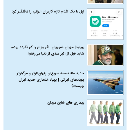
اپل با یک اقدام تازه کاربران ایرانی را غافلگیر کرد
ببینید| مهران غفوریان: اگر وزنم را کم نکرده بودم،
شاید قبل از اکبر عبدی از دنیا می‌رفتم!
حدید ۱۱۰؛ نسخه سریع‌تر، پنهان‌کارتر و مرگبارتر
پهپادهای ایرانی | پهپاد انتحاری جدید ایران
چیست؟
بیماری‌ های شایع مردان