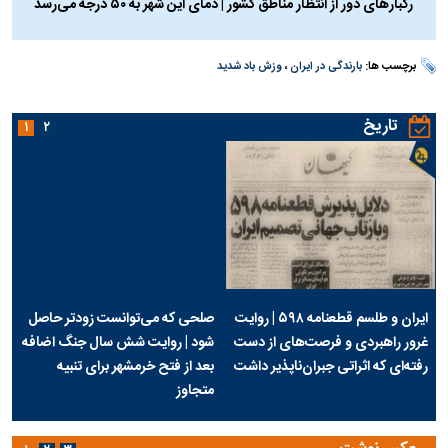
رگبارهای دور از انتظار مناطق کشور | دمای این شهر به ۵۰ درجه می‌رسد
برچسب ها:
بارندگی در ایران
،
وزش باد شدید
تاریخ
۱
۲
ایران و طلسم قطعنامه ۵۹۸ | روایت
صلحی که می‌توانست زودتر حاصل
غرور راهبردی و فرصت‌های از دست
شود | روایت شش سال جنگ اضافه
رفته‌ای که اثراتی جبران‌ناپذیر داشت
بعد از فتح خرمشهر برای تنبیه
متجاوز