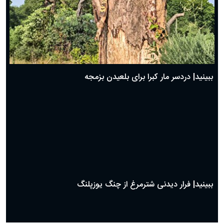
ببینید| دردسر مار کبرا برای بلعیدن بزمجه
ببینید| فرار دیدنی شترمرغ از چنگ یوزپلنگ