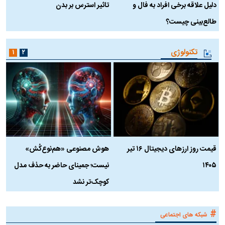
دلیل علاقه برخی افراد به فال و
تاثیر استرس بر بدن
ع
طالع‌بینی چیست؟
آ
تکنولوژی
۱
۲
قیمت روز ارز‌های دیجیتال ۱۶ تیر
هوش مصنوعی «هم‌نوع‌کُش»
چ
۱۴۰۵
نیست؛ جمینای حاضر به حذف مدل
ک
کوچک‌تر نشد
#
شبکه های اجتماعی