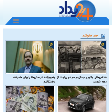
باز
و
بسته
حتما بخوانید
کردن
منو
نقاشی‌های بادپر و جدال بر سر دو روایت از
رنجبرزاده: تراستی‌ها را برای همیشه
دهه شصت
بخشکانیم