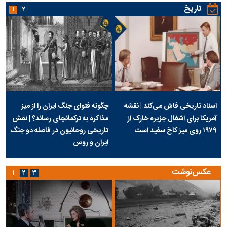
تاریخ
۱
۲
اسناد تاریخی فاش می‌کند | نقشه
چگونه فتوای جنگ ایران را از میز
آمریکا برای اشغال جزیره خارک از
مذاکره به ترکمانچای رساند؟ | نقش
۱۹۷۹ روی میز کاخ سفید است
تاریخی روحانیون در فاصله دو جنگ
ایران و روس
عکس‌نوشت
۱
۲
۳