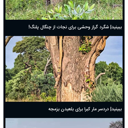
ببینید| شگرد گراز وحشی برای نجات از چنگال پلنگ!
ببینید| دردسر مار کبرا برای بلعیدن بزمجه