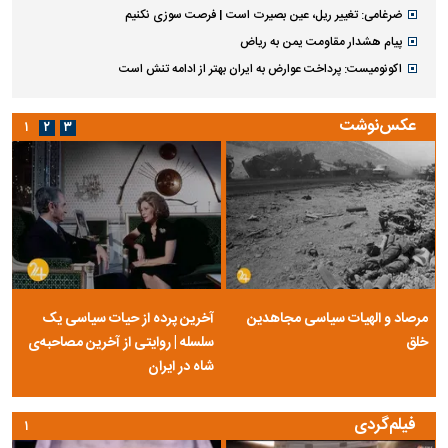
ضرغامی: تغییر ریل، عین بصیرت است | فرصت سوزی نکنیم
پیام هشدار مقاومت یمن به ریاض
اکونومیست: پرداخت عوارض به ایران بهتر از ادامه تنش است
عکس‌نوشت
۱
۲
۳
مرصاد و الهیات سیاسی مجاهدین
آخرین پرده از حیات سیاسی یک
خلق
سلسله | روایتی از آخرین مصاحبه‌ی
شاه در ایران
فیلم‌گردی
۱