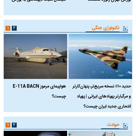
ب
تکنولوژی جنگی
۱
۲
حدید ۱۱۰؛ نسخه سریع‌تر، پنهان‌کارتر
هواپیمای مرموز E-11A BACN
ف
و مرگبارتر پهپادهای ایرانی | پهپاد
چیست؟
م
انتحاری جدید ایران چیست؟
حوادث
۱
۲