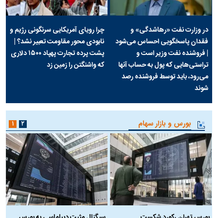
در وزارت نفت «رهاشدگی» و
چرا رویای آمریکایی سرنگونی رژیم و
فقدان پاسخگویی احساس می‌شود
نابودی محور مقاومت تعبیر نشد؟ |
| فروشنده نفت وزیر است و
پشت پرده تجارت پهپاد‌ ۱۵۰۰ دلاری
تراستی‌هایی که پول به حساب آنها
که واشنگتن را زمین زد
می‌رود، باید توسط فروشنده رصد
شوند
بورس و بازار سهام
۱
۲
بورس تهران رکورد شکست
سیگنال مثبت دیپلماسی به بورس