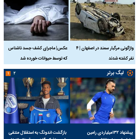
واژگونی مرگبار سمند در اصفهان | ۴
عکس| ماجرای کشف جسد ناشناس
نفر کشته شدند
که توسط حیوانات خورده شد
گ
لیگ برتر
۱
۲
پیشنهاد ۱۳۲میلیاردی رامین
بازگشت اندونگ به استقلال منتفی