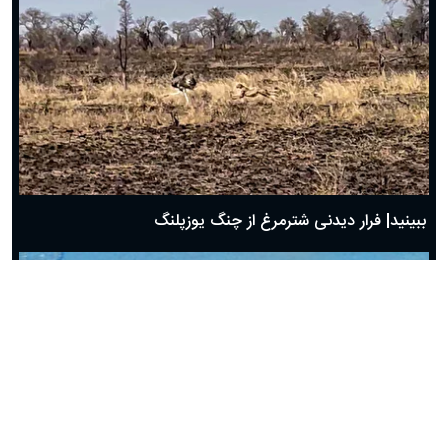
ببینید| فرار دیدنی شترمرغ از چنگ یوزپلنگ