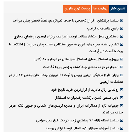
آخرین اخبار
پربازدید ها
پربحث ترین عناوین
ببینید| پزشکیان: اگر ارز ترجیحی را حذف نمی‌کردیم، قطعاً قحطی پیش می‌آمد
پاسخ قالیباف به ترامپ
دستگیری عامل انتشار مطالب توهین‌آمیز علیه زائران اربعین در فضای مجازی
ترامپ: همه چیز درباره ایران به طور استثنایی خوب پیش می‌رود | اختلاف با
پیت هگست دروغ است
پیروزی استقلال مقابل استقلال خوزستان در دیداری تدارکاتی
انفجار در حومه دمشق چند کشته و زخمی برجا گذاشت
پایان طرح ترافیکی اربعین پلیس با ثبت ۶۷ میلیون تردد | جان باختن ۲۴ زائر در
تصادفات اربعینی
رونمایی رئال مادرید از گران‌ترین خرید تاریخ خود
دلیل منتفی شدن بازگشت رضاییان به استقلال
جزییات تازه از مذاکرات ایران و عمان؛ کریدورهای شمالی و جنوبی تنگه هرمز
حذف می‌شوند
ببینید| لحظه زلزله ۷.۱ ریشتری ژاپن در یک اتاق عمل جراحی
ببینید| آموزش سربازان کره شمالی توسط ارتش روسیه