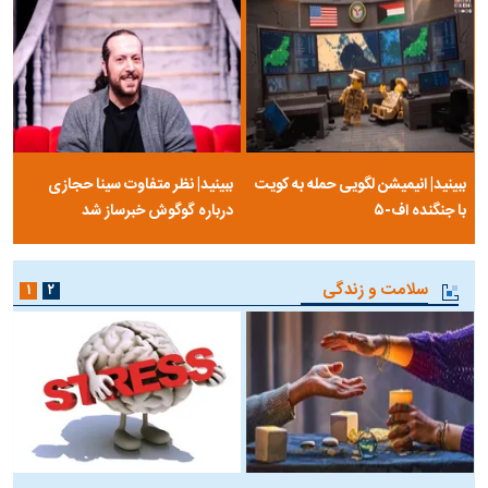
ببینید| انیمیشن لگویی حمله به کویت
ببینید| نظر متفاوت سینا حجازی
با جنگنده اف-۵
درباره گوگوش خبرساز شد
سلامت و زندگی
۱
۲